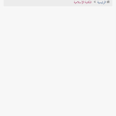
الرئيسية
المكتبة الإسلامية
تراجم الأعلام