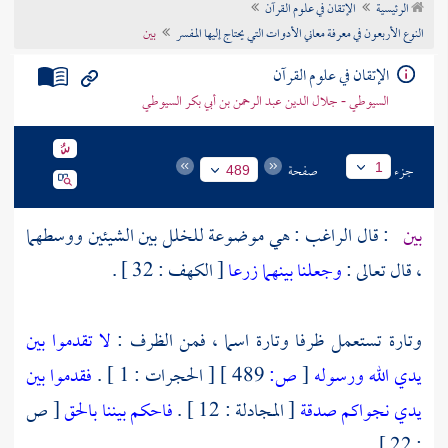
الرئيسية
الإتقان في علوم القرآن
تراجم الأعلام
النوع الأربعون في معرفة معاني الأدوات التي يحتاج إليها المفسر
بين
الإتقان في علوم القرآن
السيوطي - جلال الدين عبد الرحمن بن أبي بكر السيوطي
جزء
صفحة
1
489
بين
: قال
الراغب
: هي موضوعة للخلل بين الشيئين ووسطهما
، قال تعالى :
وجعلنا بينهما زرعا
[ الكهف : 32 ] .
وتارة تستعمل ظرفا وتارة اسما ، فمن الظرف :
لا تقدموا بين
يدي الله ورسوله
[
ص:
489 ]
[ الحجرات : 1 ] .
فقدموا بين
يدي نجواكم صدقة
[ المجادلة : 12 ] .
فاحكم بيننا بالحق
[ ص
: 22 ] .