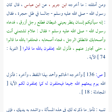
ومن أمثلته : ما أخرجه
ابن جرير ،
عن
ابن عباس
، قال كان
رسول الله - صلى الله عليه وسلم - جالسا في ظل حجرة ، فقال
:
إنه سيأتيكم إنسان ينظر بعيني شيطان فطلع رجل أزرق ، فدعاه
رسول الله - صلى الله عليه وسلم - فقال : علام تشتمني أنت
وأصحابك فانطلق الرجل ، فجاء أصحابه ، فحلفوا بالله ما قالوا
، حتى تجاوز عنهم ، فأنزل الله
يحلفون بالله ما قالوا
[ التوبة :
74 ] الآية .
[
ص:
136 ]
وأخرجه
الحاكم
وأحمد
بهذا اللفظ ، وآخره : فأنزل
الله
يوم يبعثهم الله جميعا فيحلفون له كما يحلفون لكم
الآية [
المجادلة : 18 ] .
تنبيه : تأمل ما ذكرته لك في هذه المسألة ، واشدد به يديك ، فإني