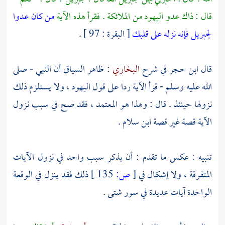
قال : ذاك عدو
اليهود
من الملائكة . فقرأ هذه الآية
من كان عدوا
لجبريل فإنه نزله على قلبك
[ البقرة : 97 ] .
قال
ابن حجر
في شرح
البخاري
: ظاهر السياق أن النبي - صلى
الله عليه وسلم - قرأ الآية ردا على قول
اليهود
، ولا يستلزم ذلك
نزولها حينئذ . قال : وهذا هو المعتمد ، فقد صح في سبب نزول
الآية قصة غير قصة
ابن سلام
.
تنبيه : عكس ما تقدم : أن يذكر سبب واحد في نزول الآيات
المتفرقة ، ولا إشكال في
[
ص:
135 ]
ذلك فقد ينزل في الوقعة
الواحدة آيات عديدة في سور شتى .