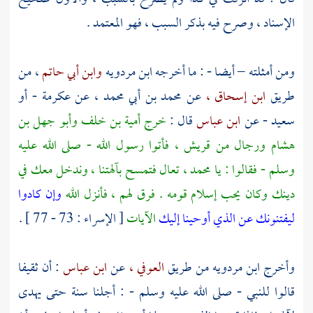
الإسناد ، وصرح فيه بذكر السبب ، فهو المعتمد .
ومن أمثلته – أيضا - : ما أخرجه
ابن مردويه
وابن أبي حاتم
، من
طريق
ابن إسحاق ،
عن
محمد بن أبي محمد ،
عن
عكرمة
- أو
سعيد
- عن
ابن عباس
قال :
خرج
أمية بن خلف
وأبو جهل بن
هشام
ورجال من
قريش
، فأتوا رسول الله - صلى الله عليه
وسلم - فقالوا : يا
محمد
، تعال فتمسح بآلهتنا ، وندخل معك في
دينك وكان يحب إسلام قومه . فرق لهم ، فأنزل الله
وإن كادوا
ليفتنونك عن الذي أوحينا إليك
الآيات
[ الإسراء : 73 - 77 ] .
وأخرج
ابن مردويه
من طريق
العوفي ،
عن
ابن عباس
: أن
ثقيفا
قالوا للنبي - صلى الله عليه وسلم - : أجلنا سنة حتى يهدى