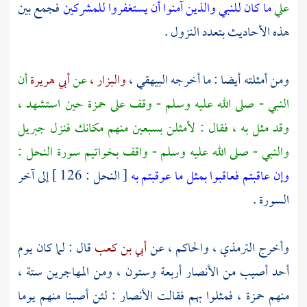
علي
ما كان للنبي والذين آمنوا أن يستغفروا للمشركين
فجمع بين
هذه الأحاديث بتعدد النزول .
ومن أمثلته أيضا : ما أخرجه
البيهقي
،
والبزار ،
عن
أبي هريرة
أن
النبي - صلى الله عليه وسلم - وقف على
حمزة
حين استشهد ،
وقد مثل به ، فقال : لأمثلن بسبعين منهم مكانك فنزل
جبريل
والنبي - صلى الله عليه وسلم - واقف بخواتيم سورة النحل :
وإن عاقبتم فعاقبوا بمثل ما عوقبتم به
[ النحل : 126 ] إلى آخر
السورة .
وأخرج
الترمذي
،
والحاكم ،
عن
أبي بن كعب
قال : لما كان يوم
أحد
أصيب من
الأنصار
أربعة وستون ، ومن
المهاجرين
ستة ،
منهم
حمزة
، فمثلوا بهم فقالت
الأنصار
: لئن أصبنا منهم يوما