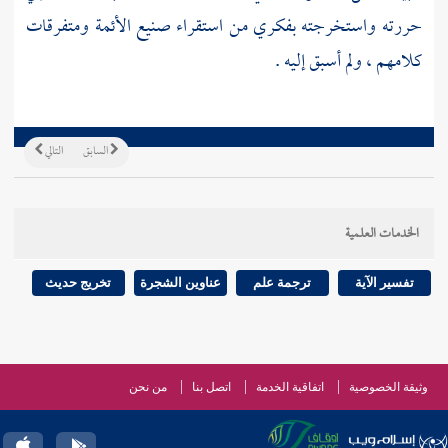
حررته واستخرجته بفكري من استقراء صنيع الأئمة ومتفرقات
كلامهم ، ولم أسبق إليه .
السابق
التالي
الخدمات العلمية
تفسير الآية
ترجمة علم
عناوين الشجرة
تخريج حديث
وثيقة الخصوصية
اتفاقية الخدمة
اتصل بنا
من نحن