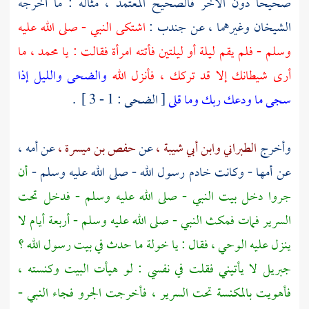
صحيحا دون الآخر فالصحيح المعتمد ، مثاله : ما أخرجه
الشيخان وغيرهما ، عن
جندب
:
اشتكى النبي - صلى الله عليه
وسلم - فلم يقم ليلة أو ليلتين فأتته امرأة فقالت : يا
محمد
، ما
أرى شيطانك إلا قد تركك ، فأنزل الله
والضحى والليل إذا
سجى ما ودعك ربك وما قلى
[ الضحى : 1 - 3 ] ‏ .
وأخرج
الطبراني
وابن أبي شيبة ،
عن
حفص بن ميسرة ،
عن أمه ،
عن أمها - وكانت خادم رسول الله - صلى الله عليه وسلم -
أن
جروا دخل بيت النبي - صلى الله عليه وسلم - فدخل تحت
السرير فمات فمكث النبي - صلى الله عليه وسلم - أربعة أيام لا
ينزل عليه الوحي ، فقال : يا
خولة
ما حدث في بيت رسول الله ؟
جبريل
لا يأتيني فقلت في نفسي : لو هيأت البيت وكنسته ،
فأهويت بالمكنسة تحت السرير ، فأخرجت الجرو فجاء النبي -