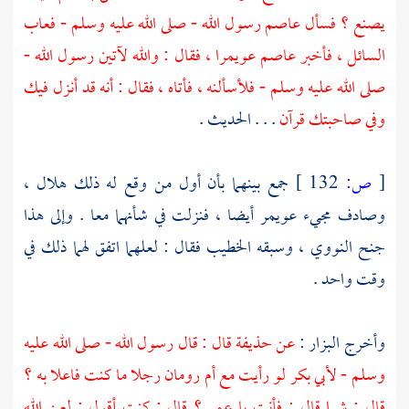
يصنع ؟ فسأل
عاصم
رسول الله - صلى الله عليه وسلم - فعاب
السائل ، فأخبر
عاصم
عويمرا
، فقال : والله لآتين رسول الله -
صلى الله عليه وسلم - فلأسألنه ، فأتاه ، فقال : أنه قد أنزل فيك
وفي صاحبتك قرآن
. . . الحديث .
[
ص:
132 ]
جمع بينهما بأن أول من وقع له ذلك
هلال
،
وصادف مجيء
عويمر
أيضا ، فنزلت في شأنهما معا . وإلى هذا
جنح
النووي
، وسبقه
الخطيب
فقال : لعلهما اتفق لهما ذلك في
وقت واحد .
وأخرج
البزار
:
عن
حذيفة
قال : قال رسول الله - صلى الله عليه
وسلم -
لأبي بكر
لو رأيت مع
أم رومان
رجلا ما كنت فاعلا به ؟
قال : شرا قال : فأنت يا
عمر ؟
قال : كنت أقول : لعن الله