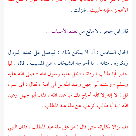
الأعجز ، فإنه لخبيث
. فنزلت .
قال
ابن حجر
: لا مانع من
تعدد الأسباب
.
الحال السادس : أن لا يمكن ذلك : فيحمل على تعدد النزول
وتكرره . مثاله : ما أخرجه الشيخان ، عن
المسيب
، قال :
لما
حضر
أبا طالب
الوفاة ، دخل عليه رسول الله - صلى الله عليه
وسلم - وعنده
أبو جهل
وعبد الله بن أبي أمية
، فقال : أي عم ،
قل : لا إله إلا الله أحاج لك بها عند الله ، فقال
أبو جهل
وعبد
الله
: يا
أبا طالب
أترغب عن ملة
عبد المطلب
.
فلم يزالا يكلمانه حتى قال : هو على ملة
عبد المطلب ،
فقال النبي