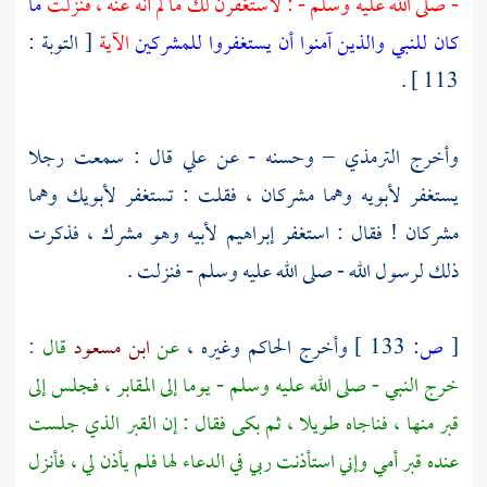
- صلى الله عليه وسلم - : لأستغفرن لك ما لم أنه عنه ، فنزلت
ما
كان للنبي والذين آمنوا أن يستغفروا للمشركين
الآية
[ التوبة :
113 ] .
وأخرج
الترمذي
– وحسنه - عن
علي
قال : سمعت رجلا
يستغفر لأبويه وهما مشركان ، فقلت : تستغفر لأبويك وهما
مشركان ! فقال : استغفر
إبراهيم
لأبيه وهو مشرك ، فذكرت
ذلك لرسول الله - صلى الله عليه وسلم - فنزلت .
[
ص:
133 ]
وأخرج
الحاكم
وغيره ،
عن
ابن مسعود
قال :
خرج النبي - صلى الله عليه وسلم - يوما إلى المقابر ، فجلس إلى
قبر منها ، فناجاه طويلا ، ثم بكى فقال : إن القبر الذي جلست
عنده قبر أمي وإني استأذنت ربي في الدعاء لها فلم يأذن لي ، فأنزل