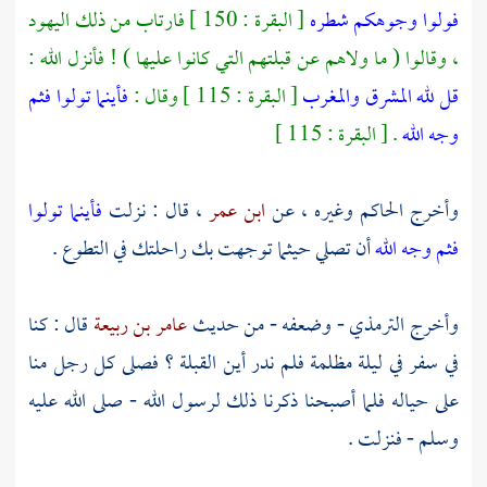
فولوا وجوهكم شطره
[ البقرة : 150 ] فارتاب من ذلك
اليهود
، وقالوا ( ما ولاهم عن قبلتهم التي كانوا عليها ) ! فأنزل الله :
قل لله المشرق والمغرب
[ البقرة : 115 ] وقال :
فأينما تولوا فثم
وجه الله
. [ البقرة : 115 ]
وأخرج
الحاكم
وغيره ، عن
ابن عمر
، قال : نزلت
فأينما تولوا
فثم وجه الله
أن تصلي حيثما توجهت بك راحلتك في التطوع .
وأخرج
الترمذي
- وضعفه - من حديث
عامر بن ربيعة
قال : كنا
في سفر في ليلة مظلمة فلم ندر أين القبلة ؟ فصلى كل رجل منا
على حياله فلما أصبحنا ذكرنا ذلك لرسول الله - صلى الله عليه
وسلم - فنزلت .