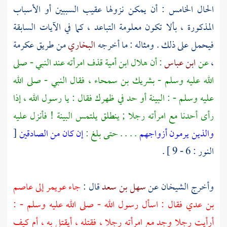
الحال الخامس : أن يمكن نزولها عقيب السببين أو الأسباب
المذكورة ، بألا تكون معلومة التباعد ، كما في الآيات السابقة
فيحمل على ذلك . ومثاله : ما أخرجه
البخاري
من طريق
عكرمة
،
عن
ابن عباس
: أن
هلال ابن أمية
قذف امرأته عند النبي - صلى
الله عليه وسلم -
بشريك بن سمحاء ،
فقال النبي - صلى الله
عليه وسلم - : البينة أو حد في ظهرك فقال : يا رسول الله ، إذا
رأى أحدنا مع امرأته رجلا ; ينطلق يلتمس البينة ! فأنزل عليه
والذين يرمون أزواجهم
. . . . حتى بلغ :
إن كان من الصادقين
[
النور : 6 - 9 ] .
وأخرج الشيخان عن
سهل بن سعد
قال :
جاء
عويمر
إلى
عاصم
بن عدي
فقال : اسأل رسول الله - صلى الله عليه وسلم - :
أرأيت رجلا وجد مع امرأته رجلا ، فقتله ، أيقتل به ، أم كيف