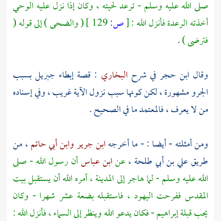
صلى الله عليه وسلم - ترعد لحيته ، وكان إذا نزل عليه الوحي
أخذته الرعدة فأنزل الله :
[
ص:
129 ]
( والضحى ) إلى قوله (
‏فترضى‏ )
.
وقال
ابن حجر
في شرح
البخاري
: قصة إبطاء
جبريل
بسبب
الجرو مشهورة ، لكن كونها سبب نزول الآية غريب ، وفي إسناده
من لا يعرف ، فالمعتمد ما في الصحيح .
ومن أمثلته - أيضا : - ما أخرجه
ابن جرير
وابن أبي حاتم
، من
طريق
علي بن أبي طلحة ،
عن
ابن عباس
أن رسول الله - صلى
الله عليه وسلم - لما هاجر إلى
المدينة
، أمره الله أن يستقبل
بيت
المقدس
ففرحت
اليهود
، فاستقبله بضعة عشر شهرا - وكان
يحب قبلة
إبراهيم
- فكان يدعو الله وينظر إلى السماء ، فأنزل الله :