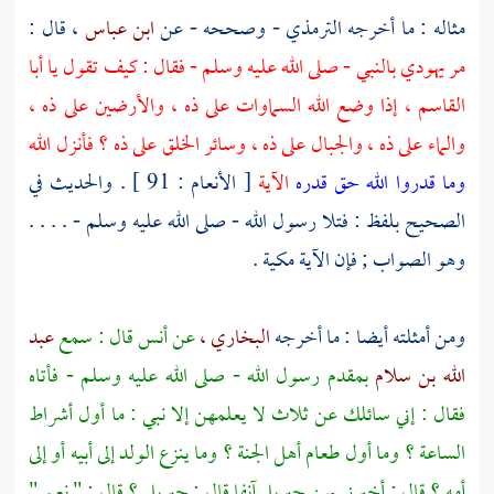
مثاله : ما أخرجه
الترمذي
- وصححه - عن
ابن عباس
، قال :
مر يهودي بالنبي - صلى الله عليه وسلم - فقال : كيف تقول يا
أبا
القاسم
، إذا وضع الله السماوات على ذه ، والأرضين على ذه ،
والماء على ذه ، والجبال على ذه ، وسائر الخلق على ذه ؟ فأنزل الله
وما قدروا الله حق قدره
الآية
[ الأنعام : 91 ] . والحديث في
الصحيح بلفظ : فتلا رسول الله - صلى الله عليه وسلم - . . . .
وهو الصواب ; فإن الآية مكية .
ومن أمثلته أيضا : ما أخرجه
البخاري ،
عن
أنس
قال : سمع
عبد
الله بن سلام
بمقدم رسول الله - صلى الله عليه وسلم - فأتاه
فقال : إني سائلك عن ثلاث لا يعلمهن إلا نبي : ما أول أشراط
الساعة ؟ وما أول طعام أهل الجنة ؟ وما ينزع الولد إلى أبيه أو إلى
أمه ؟ قال : أخبرني بهن
جبريل
آنفا قال :
جبريل ؟
قال : " نعم "