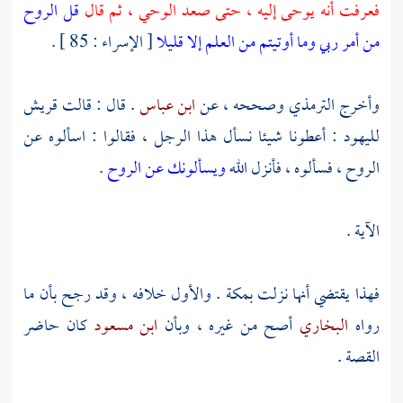
فعرفت أنه يوحى إليه ، حتى صعد الوحي ، ثم قال
قل الروح
من أمر ربي وما أوتيتم من العلم إلا قليلا
[ الإسراء : 85 ] .
وأخرج
الترمذي
وصححه ، عن
ابن عباس
. قال : قالت
قريش
لليهود : أعطونا شيئا نسأل هذا الرجل ، فقالوا : اسألوه عن
الروح ، فسألوه ، فأنزل الله
ويسألونك عن الروح
.
الآية .
فهذا يقتضي أنها نزلت
بمكة
. والأول خلافه ، وقد رجح بأن ما
رواه
البخاري
أصح من غيره ، وبأن
ابن مسعود
كان حاضر
القصة .