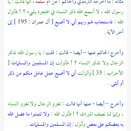
مثاله : ما أخرجه
الترمذي
والحاكم
:
عن
أم سلمة
، أنها قالت : يا
رسول الله ، لا أسمع الله ذكر النساء في الهجرة بشيء ؟ ! فأنزل
الله :
فاستجاب لهم ربهم أني لا أضيع
[ آل عمران : 195 ] إلى
آخر الآية .
وأخرج
الحاكم
عنها – أيضا - قالت : قلت :
يا رسول الله تذكر
الرجال ولا تذكر النساء ؟ ! فأنزلت
إن المسلمين والمسلمات
[
الأحزاب : 35 ] وأنزلت
أني لا أضيع عمل عامل منكم من ذكر
أو أنثى
.
وأخرج – أيضا - عنها أنها قالت :
تغزو الرجال ولا تغزو النساء
، وإنما لنا نصف الميراث ؟ ! فأنزل الله :
ولا تتمنوا ما فضل الله
به بعضكم على بعض
وأنزل :
إن المسلمين والمسلمات
.