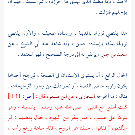
لآلهتنا ، فإذا قبضنا الذي يهدى لها أحرزناه ، ثم أسلمنا . فهم أن
يؤجلهم فنزلت .
هذا يقتضي نزولها
بالمدينة
. وإسناده ضعيف ، والأول يقتضي
نزولها
بمكة
وإسناده حسن ، وله شاهد عند
أبي الشيخ ،
عن
سعيد بن جبير
، يرتقي به إلى درجة الصحيح ، فهو المعتمد .
الحال الرابع : أن يستوي الإسنادان في الصحة ، فيرجح أحدهما
بكون راويه حاضر القصة ، أو نحو ذلك من وجوه الترجيحات .
مثاله : ما أخرجه
البخاري ،
عن
ابن مسعود
قال :
[
ص:
131 ]
كنت أمشي مع النبي - صلى الله عليه وسلم -
بالمدينة
، وهو
يتوكأ على عسيب ، فمر بنفر من
اليهود ،
فقال بعضهم : لو
سألتموه ! فقالوا : حدثنا عن الروح ، فقام ساعة ورفع رأسه ،