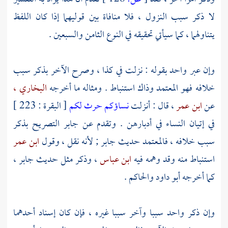
لا ذكر سبب النزول ، فلا منافاة بين قوليهما إذا كان اللفظ
يتناولهما ، كما سيأتي تحقيقه في النوع الثامن والسبعين .
وإن عبر واحد بقوله : نزلت في كذا ، وصرح الآخر بذكر سبب
خلافه فهو المعتمد وذاك استنباط . ومثاله‏ ما أخرجه
البخاري ،
عن
ابن عمر
، قال : أنزلت
نساؤكم حرث لكم
[ البقرة : 223 ]
في إتيان النساء في أدبارهن . وتقدم عن
جابر
التصريح بذكر
سبب خلافه ، فالمعتمد حديث
جابر
; لأنه نقل ، وقول
ابن عمر
استنباط منه وقد وهمه فيه
ابن عباس
، وذكر مثل حديث
جابر
،
كما أخرجه
أبو داود
والحاكم
.
وإن ذكر واحد سببا وآخر سببا غيره ، فإن كان إسناد أحدهما