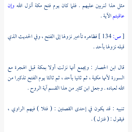
مثل هذا لنربين عليهم . فلما كان يوم فتح
مكة
أنزل الله
وإن
عاقبتم
الآية .
[
ص:
134 ]
فظاهره تأخير نزولها إلى الفتح ، وفي الحديث الذي
قبله نزولها
بأحد
.
قال
ابن الحصار
: ويجمع أنها نزلت أولا
بمكة
قبل الهجرة مع
السورة لأنها مكية ، ثم ثانيا
بأحد ،
ثم ثالثا يوم الفتح تذكيرا من
الله لعباده . وجعل
ابن كثير
من هذا القسم آية الروح .
تنبيه : قد يكون في إحدى القصتين : ( فتلا ) فيهم الراوي ،
فيقول : ( فنزل ) .