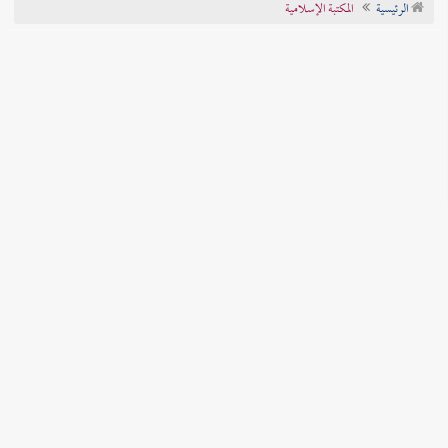
الرئيسية
المكتبة الإسلامية
تراجم الأعلام