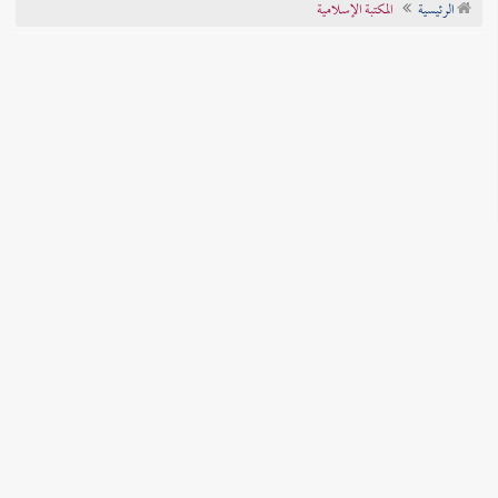
الرئيسية
المكتبة الإسلامية
تراجم الأعلام