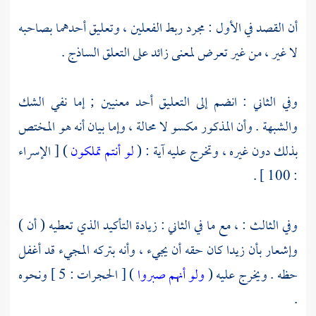
أن القصد في الأول : مجرد ربط الفعلين ، وتعليق أحدهما بصاحبه
لا غير ، من غير تعرض لمعنى زائد على التعلق الساذج .
وفي الثاني : انضم إلى التعليق أحد معنيين ; إما نفي الشك
والشبهة . وأن المذكور مكسو لا محالة ، وإما بيان أنه هو المختص
بذلك دون غيره ، وتخرج عليه آية : (
لو أنتم تملكون
) [ الإسراء
: 100 ] .
وفي الثالث : ، مع ما في الثاني : زيادة التأكيد الذي تعطيه ( أن )
وإشعار بأن زيدا كان حقه أن يجيء ، وأنه بتركه المجيء قد أغفل
حظه . ويخرج عليه (
ولو أنهم صبروا
) [ الحجرات : 5 ] ونحوه
.