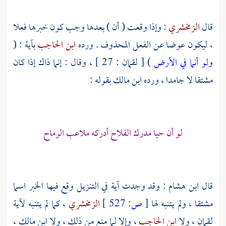
قال
الزمخشري
: وإذا وقعت ( أن ) بعدها وجب كون خبرها فعلا
، ليكون عوضا عن الفعل المحذوف . ورده
ابن الحاجب
بآية : (
ولو أنما في الأرض
) [ لقمان : 27 ] ، وقال : إنما ذاك إذا كان
مشتقا لا جامدا ، ورده
ابن مالك
بقوله :
لو أن حيا مدرك الفلاح أدركه ملاعب الرماح
قال
ابن هشام
: وقد وجدت آية في التنزيل وقع فيها الخبر اسما
مشتقا ، ولم يتنبه لها
[
ص:
527 ]
الزمخشري
، كما لم يتنبه لآية
لقمان ، ولا
ابن الحاجب
، وإلا لما منع من ذلك ، ولا
ابن مالك
،