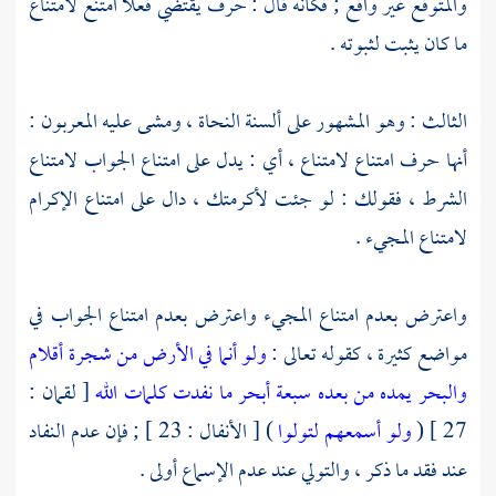
والمتوقع غير واقع ; فكأنه قال : حرف يقتضي فعلا امتنع لامتناع
ما كان يثبت لثبوته .
الثالث : وهو المشهور على ألسنة النحاة ، ومشى عليه المعربون :
أنها حرف امتناع لامتناع ، أي : يدل على امتناع الجواب لامتناع
الشرط ، فقولك : لو جئت لأكرمتك ، دال على امتناع الإكرام
لامتناع المجيء .
واعترض بعدم امتناع المجيء واعترض بعدم امتناع الجواب في
مواضع كثيرة ، كقوله تعالى :
ولو أنما في الأرض من شجرة أقلام
والبحر يمده من بعده سبعة أبحر ما نفدت كلمات الله
[ لقمان :
27 ] (
ولو أسمعهم لتولوا
) [ الأنفال : 23 ] ; فإن عدم النفاد
عند فقد ما ذكر ، والتولي عند عدم الإسماع أولى .