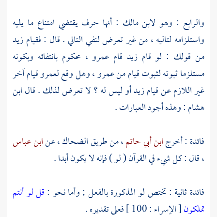
والرابع : وهو
لابن مالك
: أنها حرف يقتضي امتناع ما يليه
واستلزامه لتاليه ، من غير تعرض لنفي التالي . قال : فقيام زيد
من قولك : لو قام زيد قام عمرو ، محكوم بانتفائه وبكونه
مستلزما ثبوته لثبوت قيام من عمرو ، وهل وقع لعمرو قيام آخر
غير اللازم عن قيام زيد أو ليس له ؟ لا تعرض لذلك . قال
ابن
هشام
: وهذه أجود العبارات .
فائدة : أخرج
ابن أبي حاتم
، من طريق
الضحاك
، عن
ابن عباس
، قال : كل شيء في القرآن ( لو ) فإنه لا يكون أبدا .
فائدة ثانية : تختص لو المذكورة بالفعل ; وأما نحو :
قل لو أنتم
تملكون
[ الإسراء : 100 ] فعلى تقديره .