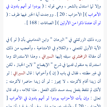
وإلا لما استدل بالشعر ، وهي قوله : (
يودوا لو أنهم بادون في
الأعراب
) [ الأحزاب : 20 ] . ووجدت آية الخبر فيها ظرف : (
لو أن عندنا ذكرا من الأولين
) [ الصافات : 168 ] .
ورد ذلك
الزركشي
في " البرهان "
وابن الدماميني
بأن ( لو ) في
الآية الأولى للتمني ، والكلام في الامتناعية ، وأعجب من ذلك
أن مقالة
الزمخشري
سبقه إليها
السيرافي
، وهذا الاستدراك وما
استدرك به منقول قديما في شرح " الإيضاح "
لابن الخباز
، لكن
في غير مظنته ، فقال في باب ( إن ) وأخواتها : قال
السيرافي
: لو
أن زيدا أقام لأكرمته ، لا يجوز : لو أن زيدا حاضرا لأكرمته ;
لأنك لم تلفظ بفعل يسد مسد ذلك الفعل . هذا كلامه ، وقد قال
تعالى :
وإن يأت الأحزاب يودوا لو أنهم بادون في الأعراب
[
الأحزاب : 20 ] ، فأوقع خبرها صفة . ولهم أن يفرقوا بأن هذه