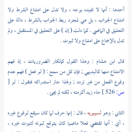
أحدها : أنها لا تفيده بوجه ، ولا تدل على امتناع الشرط ولا
امتناع الجواب ، بل هي لمجرد ربط الجواب بالشرط ، دالة على
التعليق في الماضي . كما دلت ( إن ) على التعليق في المستقبل ، ولم
تدل بالإجماع على امتناع ولا ثبوت .
قال
ابن هشام
: وهذا القول كإنكار الضروريات ، إذ فهم
الامتناع منها كالبديهي ; فإن كل من سمع : ( لو فعل ) فهم عدم
وقوع الفعل من غير تردد ; ولهذا جاز استدراكه فتقول : لو
[
ص:
526 ]
جاء زيد أكرمته ، لكنه لم يجئ .
الثاني : وهو
لسيبويه
، قال : إنها حرف لما كان سيقع لوقوع غيره
، أي : أنها تقتضي فعلا ماضيا كان يتوقع ثبوته لثبوت غيره ،