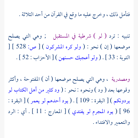
فتأمل ذلك ، وخرج عليه ما وقع في القرآن من أحد الثلاثة .
تنبيه : ترد
( لو ) شرطية في المستقبل
; وهي التي يصلح
موضعها ( إن ) نحو : (
ولو كره المشركون
)
[
ص:
528 ]
[
التوبة : 33 ] . (
ولو أعجبك حسنهن
) [ الأحزاب : 52 ] .
ومصدرية
، وهي التي يصلح موضعها ( أن ) المفتوحة ، وأكثر
وقوعها بعد ( ود ) ونحوه : نحو : (
ود كثير من أهل الكتاب لو
يردونكم
) [ البقرة : 109 ] . (
يود أحدهم لو يعمر
) [ البقرة :
96 ] (
يود المجرم لو يفتدي
) [ المعارج : 11 ] . أي : الرد
والتعمير والافتداء .