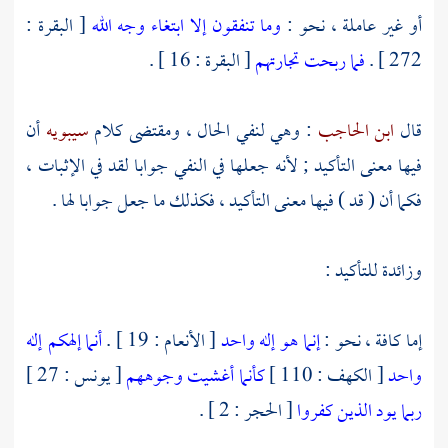
أو غير عاملة ، نحو :
وما تنفقون إلا ابتغاء وجه الله
[ البقرة :
272 ] .
فما ربحت تجارتهم
[ البقرة : 16 ] .
قال
ابن الحاجب
: وهي لنفي الحال ، ومقتضى كلام
سيبويه
أن
فيها معنى التأكيد ; لأنه جعلها في النفي جوابا لقد في الإثبات ،
فكما أن ( قد ) فيها معنى التأكيد ، فكذلك ما جعل جوابا لها .
وزائدة للتأكيد :
إما كافة ، نحو :
إنما هو إله واحد
[ الأنعام : 19 ] .
أنما إلهكم إله
واحد
[ الكهف : 110 ]
كأنما أغشيت وجوههم
[ يونس : 27 ]
ربما يود الذين كفروا
[ الحجر : 2 ] .