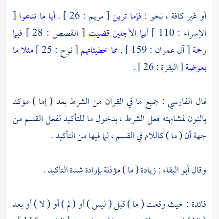
أو غير كافة ، نحو :
فإما ترين
[ مريم : 26 ] .
أيا ما تدعوا
[
الإسراء : 110 ]
أيما الأجلين قضيت
[ القصص : 28 ]
فبما
رحمة
[ آل عمران : 159 ] .
مما خطيئاتهم
[ نوح : 25 ]
مثلا ما
بعوضة
[ البقرة : 26 ] .
قال
الفارسي
: جميع ما في القرآن من الشرط بعد ( إما ) مؤكد
بالنون لمشابهته فعل الشرط ، بدخول ما للتأكيد لفعل القسم من
جهة أن ( ما ) كاللام في القسم ، لما فيها من التأكيد .
وقال
أبو البقاء
: زيادة ( ما ) مؤذنة بإرادة شدة التأكيد .
فائدة : حيث وقعت ( ما ) قبل ( ليس ) أو ( لم ) أو ( لا ) أو بعد