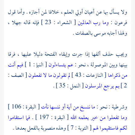
ولا يسأل بها عن أعيان أولي العلم ، خلافا لمن أجازه . وأما قول
فرعون :
وما رب العالمين
[ الشعراء : 23 ] فإنه قاله جهلا ،
ولهذا أجابه
موسى
بالصفات .
ويجب حذف ألفها إذا جرت وإبقاء الفتحة دليلا عليها ، فرقا
بينها وبين الموصولة ، نحو :
عم يتساءلون
[ النبإ : 1 ]
فيم أنت
من ذكراها
[ النازعات : 43 ]
لم تقولون ما لا تفعلون
[ الصف :
2 ]
بم يرجع المرسلون
[ النمل : 35 ] .
وشرطية : نحو :
ما ننسخ من آية أو ننسها نأت
[ البقرة : 106 ]
وما تفعلوا من خير يعلمه الله
[ البقرة : 197 ] .
فما استقاموا
لكم فاستقيموا لهم
[ التوبة : 7 ] وهذه منصوبة بالفعل بعدها .