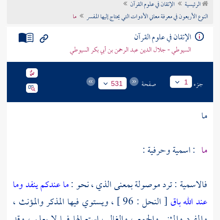
الرئيسية
الإتقان في علوم القرآن
تراجم الأعلام
النوع الأربعون في معرفة معاني الأدوات التي يحتاج إليها المفسر
ما
الإتقان في علوم القرآن
السيوطي - جلال الدين عبد الرحمن بن أبي بكر السيوطي
جزء
صفحة
1
531
ما
ما
: اسمية وحرفية :
فالاسمية : ترد موصولة بمعنى الذي ، نحو :
ما عندكم ينفد وما
عند الله باق
[ النحل : 96 ] ، ويستوي فيها المذكر والمؤنث ،
والمفرد والمثنى والجمع ، والغالب استعمالها فيما لا يعلم ، وقد