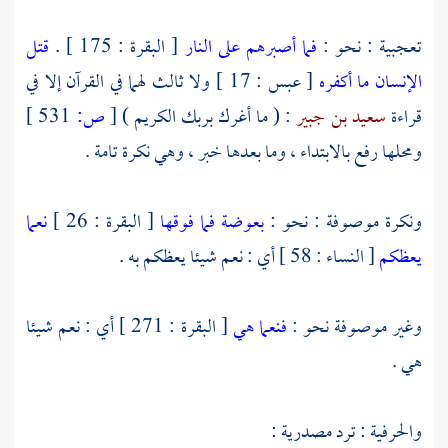
تعجبية : نحو :
فما أصبرهم على النار
[ البقرة : 175 ] .
قتل
الإنسان ما أكفره
[ عبس : 17 ] ولا ثالث لهما في القرآن إلا في
قراءة
سعيد بن جبير
: ( ما أغرك بربك الكريم )
[
ص:
531 ]
ومحلها رفع بالابتداء ، وما بعدها خبر ، وهي نكرة تامة .
ونكرة موصوفة : نحو :
بعوضة فما فوقها
[ البقرة : 26 ]
نعما
يعظكم
[ النساء : 58 ] أي : نعم شيئا يعظكم به .
وغير موصوفة نحو :
فنعما هي
[ البقرة : 271 ] أي : نعم شيئا
هي .
والحرفية : ترد مصدرية :