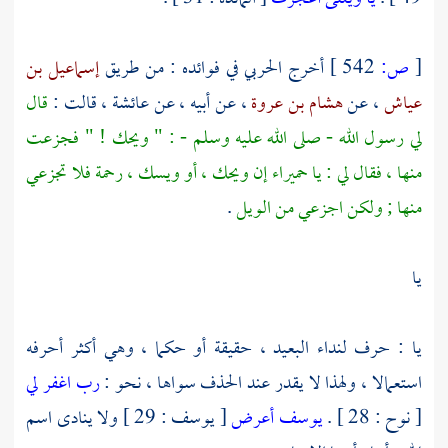
[
ص:
542 ]
أخرج
الحربي
في فوائده : من طريق
إسماعيل بن
عياش
، عن
هشام بن عروة
، عن أبيه ، عن
عائشة
، قالت :
قال
لي رسول الله - صلى الله عليه وسلم - : " ويحك ! " فجزعت
منها ، فقال لي : يا حميراء إن ويحك ، أو ويسك ، رحمة فلا تجزعي
منها ; ولكن اجزعي من الويل
.
يا
يا : حرف لنداء البعيد ، حقيقة أو حكما ، وهي أكثر أحرفه
استعمالا ، ولهذا لا يقدر عند الحذف سواها ، نحو :
رب اغفر لي
[ نوح : 28 ] .
يوسف أعرض
[ يوسف : 29 ] ولا ينادى اسم