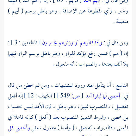
ومن قال في :
أيهم أشد
[ مريم : 69 ] : إن ( هم أشد ) مبتدأ
وخبر ، وأي مقطوعة عن الإضافة . وهو باطل برسم ( أيهم )
متصلة .
ومن قال في :
وإذا كالوهم أو وزنوهم يخسرون
[ المطففين : 3 ] :
إن ( هم ) ضمير رفع مؤكد للواو ، وهو باطل برسم الواو فيهما
بلا ألف بعدها ، والصواب : أنه مفعول .
التاسع : أن يتأمل عند ورود المشتبهات ، ومن ثم خطئ من قال
في :
أحصى لما لبثوا أمدا
[
ص:
549 ]
[ الكهف : 12 ] إنه أفعل
تفضيل ، والمنصوب تمييز ، وهو باطل ، فإن الأمد ليس محصيا ،
بل محصى ، وشرط التمييز المنصوب بعد ( أفعل ) كونه فاعلا في
المعنى ، فالصواب أنه فعل ، ( وأمدا ) مفعول ، مثل
وأحصى كل