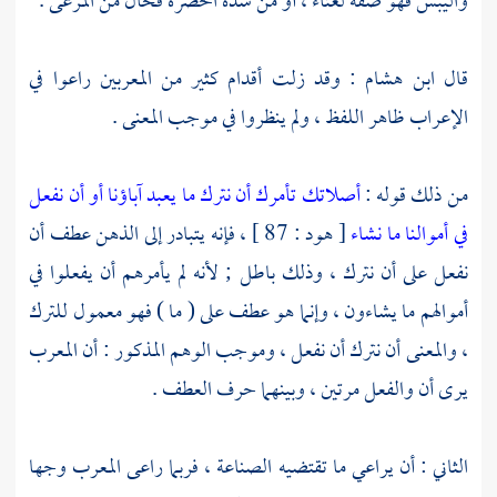
واليبس فهو صفة لغثاء ، أو من شدة الخضرة فحال من المرعى .
قال
ابن هشام
: وقد زلت أقدام كثير من المعربين راعوا في
الإعراب ظاهر اللفظ ، ولم ينظروا في موجب المعنى .
من ذلك قوله :
أصلاتك تأمرك أن نترك ما يعبد آباؤنا أو أن نفعل
في أموالنا ما نشاء
[ هود : 87 ] ، فإنه يتبادر إلى الذهن عطف أن
نفعل على أن نترك ، وذلك باطل ; لأنه لم يأمرهم أن يفعلوا في
أموالهم ما يشاءون ، وإنما هو عطف على ( ما ) فهو معمول للترك
، والمعنى أن نترك أن نفعل ، وموجب الوهم المذكور : أن المعرب
يرى أن والفعل مرتين ، وبينهما حرف العطف .
الثاني : أن يراعي ما تقتضيه الصناعة ، فربما راعى المعرب وجها