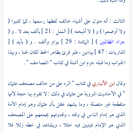
وما أشبه ذلك .
الثالث : أنه مئول على أشياء خالف لفظها رسمها ، كما كتبوا (
ولا أوضعوا ) و ( لا أذبحنه ) [ النمل : 21 ] بألف بعد لا . و (
جزاء الظالمين
) [ المائدة : 29 ] بواو وألف . و ( بأيد ) [
الذاريات : 47 ] بياءين ، فلو قرئ بظاهر الخط لكان لحنا ، وبهذا
الجواب وما قبله جزم
ابن أشتة
في كتاب " المصاحف " .
وقال
ابن الأنباري
في كتاب " الرد على من خالف مصحف
عثمان
" في الأحاديث المروية عن
عثمان
في ذلك : لا تقوم بها حجة لأنها
منقطعة غير متصلة ، وما يشهد عقل بأن
عثمان
وهو إمام الأمة
الذي هو إمام الناس في وقته ، وقدوتهم يجمعهم على المصحف
الذي هو الإمام فيتبين فيه خللا ، ويشاهد في خطه زللا فلا