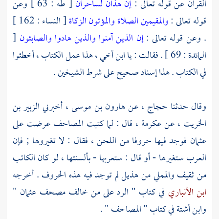
القرآن عن قوله تعالى :
إن هذان لساحران
[ طه : 63 ] وعن
قوله تعالى :
والمقيمين الصلاة والمؤتون الزكاة
[ النساء : 162 ]
. وعن قوله تعالى :
إن الذين آمنوا والذين هادوا والصابئون
[
المائدة : 69 ] . فقالت : يا ابن أخي ، هذا عمل الكتاب ، أخطئوا
في الكتاب . هذا إسناد صحيح على شرط الشيخين .
وقال حدثنا
حجاج
، عن
هارون بن موسى
، أخبرني
الزبير بن
الخريت
، عن
عكرمة
، قال : لما كتبت المصاحف عرضت على
عثمان
فوجد فيها حروفا من اللحن ، فقال : لا تغيروها ; فإن
العرب ستغيرها - أو قال : ستعربها - بألسنتها ، لو كان الكاتب
من
ثقيف
والمملي من
هذيل
لم توجد فيه هذه الحروف . أخرجه
ابن الأنباري
في كتاب " الرد على من خالف مصحف
عثمان
"
وابن أشتة
في كتاب " المصاحف " .