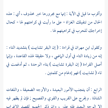
وأقرب ما قيل في الآية : إنها مع مجرورها خبر محذوف ، أي : هذه
الحال من تنفيلك الغزاة - على ما رأيت في كراهتهم لها - كحال
إخراجك للحرب في كراهيتهم لها .
وكقول
ابن مهران
في قراءة : ( إن البقر تشابهت ) بتشديد التاء :
إنه من زيادة التاء في أول الماضي ، ولا حقيقة لهذه القاعدة ، وإنما
أصل القراءة ( إن البقرة تشابهت ) بتاء الوحدة ، ثم أدغمت في
تاء ( تشابهت ) فهو إدغام من كلمتين .
الرابع : أن يتجنب الأمور البعيدة ، والأوجه الضعيفة ، واللغات
الشاذة . ويخرج على القريب والقوي والفصيح ; فإن لم يظهر فيه
إلا الوجه البعيد فله عذر ، وإن ذكر الجميع لقصد الإغراب