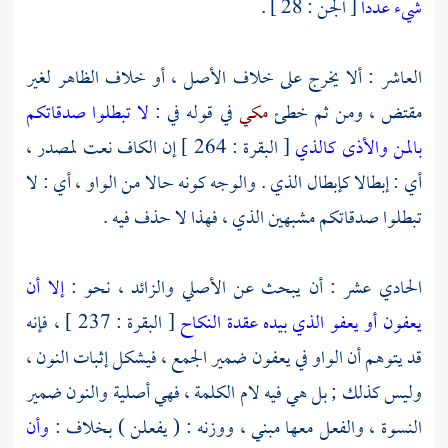
شيء عددا
[ الجن : 28 ] .
العاشر : ألا يخرج على خلاف الأصل ، أو خلاف الظاهر لغير
مقتض ، ومن ثم خطئ
مكي
في قوله في :
لا تبطلوا صدقاتكم
بالمن والأذى كالذي
[ البقرة : 264 ] إن الكاف نعت لمصدر ،
أي : إبطالا كإبطال الذي . والوجه كونه حالا من الواو ، أي : لا
تبطلوا صدقاتكم مشبهين الذي ، فهذا لا حذف فيه .
الحادي عشر : أن يبحث عن الأصلي والزائد ، نحو :
إلا أن
يعفون أو يعفو الذي بيده عقدة النكاح
[ البقرة : 237 ] ، فإنه
قد يتوهم أن الواو في يعفون ضمير الجمع ، فيشكل إثبات النون ،
وليس كذلك ; بل هي فيه لام الكلمة ، فهي أصلية والنون ضمير
النسوة ، والفعل معها مبني ، ووزنه : ( يفعلن ) بخلاف :
وأن