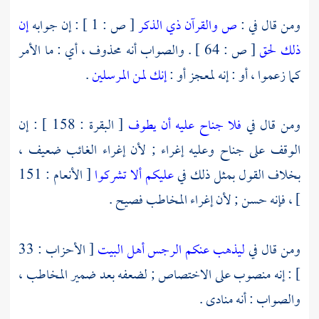
ومن قال في :
ص والقرآن ذي الذكر
[ ص : 1 ] : إن جوابه
إن
ذلك لحق
[ ص : 64 ] . والصواب أنه محذوف ، أي : ما الأمر
كما زعموا ، أو : إنه لمعجز أو :
إنك لمن المرسلين
.
ومن قال في
فلا جناح عليه أن يطوف
[ البقرة : 158 ] : إن
الوقف على جناح وعليه إغراء ; لأن إغراء الغائب ضعيف ،
بخلاف القول بمثل ذلك في
عليكم ألا تشركوا
[ الأنعام : 151
] ، فإنه حسن ; لأن إغراء المخاطب فصيح .
ومن قال في
ليذهب عنكم الرجس أهل البيت
[ الأحزاب : 33
] : إنه منصوب على الاختصاص ; لضعفه بعد ضمير المخاطب ،
والصواب : أنه منادى .