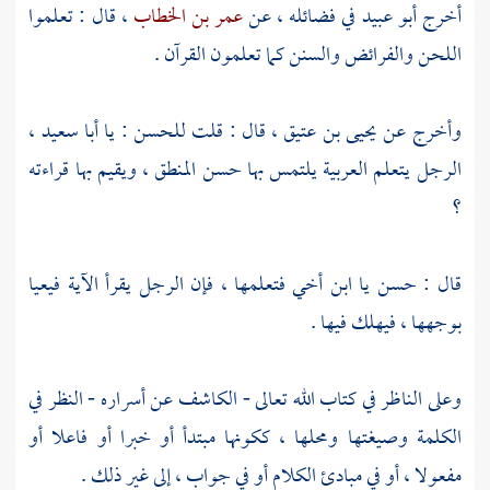
أخرج
أبو عبيد
في فضائله ، عن
عمر بن الخطاب
، قال : تعلموا
اللحن والفرائض والسنن كما تعلمون القرآن .
وأخرج عن
يحيى بن عتيق
، قال : قلت
للحسن
: يا
أبا سعيد
،
الرجل يتعلم العربية يلتمس بها حسن المنطق ، ويقيم بها قراءته
؟
قال :
حسن
يا ابن أخي فتعلمها ، فإن الرجل يقرأ الآية فيعيا
بوجهها ، فيهلك فيها .
وعلى الناظر في كتاب الله تعالى - الكاشف عن أسراره - النظر في
الكلمة وصيغتها ومحلها ، ككونها مبتدأ أو خبرا أو فاعلا أو
مفعولا ، أو في مبادئ الكلام أو في جواب ، إلى غير ذلك .