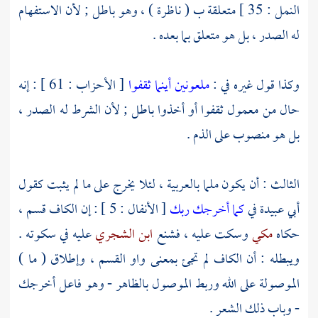
النمل : 35 ] متعلقة ب ( ناظرة ) ، وهو باطل ; لأن الاستفهام
له الصدر ، بل هو متعلق بما بعده .
وكذا قول غيره في :
ملعونين أينما ثقفوا
[ الأحزاب : 61 ] : إنه
حال من معمول ثقفوا أو أخذوا باطل ; لأن الشرط له الصدر ،
بل هو منصوب على الذم .
الثالث : أن يكون ملما بالعربية ، لئلا يخرج على ما لم يثبت كقول
أبي عبيدة
في
كما أخرجك ربك
[ الأنفال : 5 ] : إن الكاف قسم ،
حكاه
مكي
وسكت عليه ، فشنع
ابن الشجري
عليه في سكوته .
ويبطله : أن الكاف لم تجئ بمعنى واو القسم ، وإطلاق ( ما )
الموصولة على الله وربط الموصول بالظاهر - وهو فاعل أخرجك
- وباب ذلك الشعر .