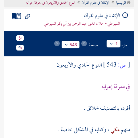
الرئيسية
الإتقان في علوم القرآن
النوع الحادي والأربعون في معرفة إعرابه
تراجم الأعلام
الإتقان في علوم القرآن
السيوطي - جلال الدين عبد الرحمن بن أبي بكر السيوطي
جزء
صفحة
1
543
[
ص:
543 ]
النوع الحادي والأربعون
في معرفة إعرابه
أفرده بالتصنيف خلائق .
منهم
مكي
، وكتابه في المشكل خاصة .