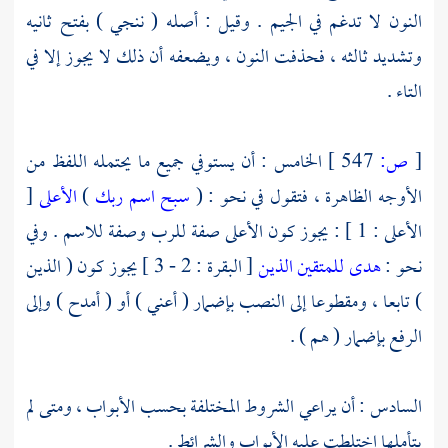
النون لا تدغم في الجيم . وقيل : أصله ( ننجي ) بفتح ثانيه
وتشديد ثالثه ، فحذفت النون ، ويضعفه أن ذلك لا يجوز إلا في
التاء .
[
ص:
547 ]
الخامس : أن يستوفي جميع ما يحتمله اللفظ من
الأوجه الظاهرة ، فتقول في نحو : (
سبح اسم ربك
)
الأعلى
[
الأعلى : 1 ] : يجوز كون الأعلى صفة للرب وصفة للاسم . وفي
نحو :
هدى للمتقين الذين
[ البقرة : 2 - 3 ] يجوز كون ( الذين
) تابعا ، ومقطوعا إلى النصب بإضمار ( أعني ) أو ( أمدح ) وإلى
الرفع بإضمار ( هم ) .
السادس : أن يراعي الشروط المختلفة بحسب الأبواب ، ومتى لم
يتأملها اختلطت عليه الأبواب والشرائط .