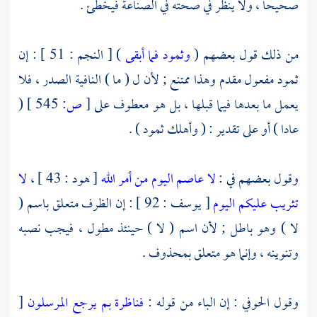
صحيحا ، ولا ينظر في صحته في الصناعة فيخطئ .
من ذلك قول بعضهم (
وثمود فما أبقى
) [ النجم : 51 ] : إن
ثمود
مفعول مقدم وهذا ممتنع ; لأن ل ( ما ) النافية الصدر ، فلا
يعمل ما بعدها فيما قبلها ، بل هو معطوف على
[
ص:
545 ]
(
عادا
) أو على تقدير : ( وأهلك
ثمود
) .
وقول بعضهم في :
لا عاصم اليوم من أمر الله
[ هود : 43 ] ،
لا
تثريب عليكم اليوم
[ يوسف : 92 ] : إن الظرف متعلق باسم (
لا ) وهو باطل ; لأن اسم ( لا ) حينئذ مطول ، فيجب نصبه
وتنوينه ، وإنما هو متعلق بمحذوف .
وقول
الحوفي
: إن الباء من قوله :
فناظرة بم يرجع المرسلون
[