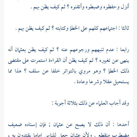
أنزل وحفظوه وضبطوه وأتقنوه ؟ ثم كيف يظن بهم .
ثالثا : اجتماعهم كلهم على الخطإ وكتابته ؟ ثم كيف يظن بهم .
رابعا : عدم تنبههم ورجوعهم عنه ؟ ثم كيف يظن
بعثمان
أنه
ينهى عن تغييره ؟ ثم كيف يظن أن القراءة استمرت على مقتضى
ذلك الخطإ ؟ وهو مروي بالتواتر خلفا عن سلف ؟ هذا مما
يستحيل عقلا وشرعا وعادة .
وقد أجاب العلماء عن ذلك بثلاثة أجوبة :
أحدها : أن ذلك لا يصح عن
عثمان
; فإن إسناده ضعيف
مضطرب منقطع . ولأن
عثمان
جعل للناس إماما يقتدون به ،