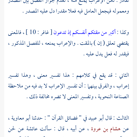
لقادر . لكن الإعراب يمنع منه ، لعدم جواز الفصل بين المصدر
ومعموله فيجعل العامل فيه فعلا مقدرا دل عليه المصدر .
وكذا :
أكبر من مقتكم أنفسكم إذ تدعون
[ غافر : 10 ] ، فالمعنى
يقتضي تعلق ( إن ) بالمقت . والإعراب يمنعه ، للفصل المذكور ،
فيقدر له فعل يدل عليه .
الثاني : قد يقع في كلامهم : هذا تفسير معنى ، وهذا تفسير
إعراب ، والفرق بينهما : أن تفسير الإعراب لا بد فيه من ملاحظة
الصناعة النحوية ، وتفسير المعنى لا تضره مخالفة ذلك .
الثالث : قال
أبو عبيد
في " فضائل القرآن " : حدثنا
أبو معاوية
،
عن
هشام بن عروة
، عن أبيه ، قال : سألت
عائشة
عن لحن