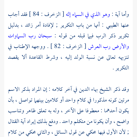
وأما آية :
وهو الذي في السماء إله
[ الزخرف : 84 ] فقد أجاب
عنها
الطيبي
: أنها من باب التكرير ; لإفادة أمر زائد ، بدليل
تكرير ذكر الرب فيما قبله من قوله :
سبحان رب السماوات
والأرض رب العرش
[ الزخرف : 82 ] . ووجهه الإطناب في
تنزيهه تعالى عن نسبة الولد إليه ، وشرط القاعدة ألا يقصد
التكرير .
وقد ذكر
الشيخ بهاء الدين
في آخر كلامه : إن المراد بذكر الاسم
مرتين كونه مذكورا في كلام واحد أو كلامين بينهما تواصل ، بأن
يكون أحدهما : معطوفا على الآخر ، وله به تعلق ظاهر وتناسب
واضح ، وأن يكونا من متكلم واحد . ودفع بذلك إيراد آية القتال
; لأن الأول فيها محكي عن قول السائل ، والثاني محكي من كلام