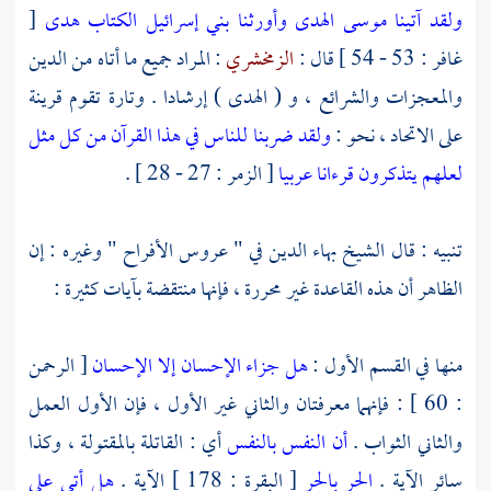
ولقد آتينا موسى الهدى وأورثنا بني إسرائيل الكتاب هدى
[
غافر : 53 - 54 ] قال :
الزمخشري
: المراد جميع ما أتاه من الدين
والمعجزات والشرائع ، و ( الهدى ) إرشادا . وتارة تقوم قرينة
على الاتحاد ، نحو :
ولقد ضربنا للناس في هذا القرآن من كل مثل
لعلهم يتذكرون قرءانا عربيا
[ الزمر : 27 - 28 ] .
تنبيه : قال
الشيخ بهاء الدين
في " عروس الأفراح " وغيره : إن
الظاهر أن هذه القاعدة غير محررة ، فإنها منتقضة بآيات كثيرة :
منها في القسم الأول :
هل جزاء الإحسان إلا الإحسان
[ الرحمن
: 60 ] : فإنهما معرفتان والثاني غير الأول ، فإن الأول العمل
والثاني الثواب .
أن النفس بالنفس
أي : القاتلة بالمقتولة ، وكذا
سائر الآية .
الحر بالحر
[ البقرة : 178 ] الآية .
هل أتى على