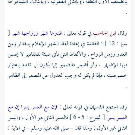
بالضعف الأول النطفة ، وبالثاني الطفولية ، وبالثالث الشيخوخة
.
وقال
ابن الحاجب
في قوله تعالى :
غدوها شهر ورواحها شهر
[
سبإ : 12 ] : الفائدة في إعادة لفظ الشهر الإعلام بمقدار زمن
الغدو وزمن الرواح ، والألفاظ التي تأتي مبينة للمقادير لا يحسن
فيها الإضمار ، ولو أضمر فالضمير إنما يكون لما تقدم باعتبار
خصوصيته ، فإذا لم يكن له وجب العدول عن المضمر إلى الظاهر
.
وقد اجتمع القسمان في قوله تعالى :
فإن مع العسر يسرا إن مع
العسر يسرا
[ الشرح : 5 - 6 ] فالعسر الثاني هو الأول ، واليسر
الثاني غير الأول ; ولهذا قال - صلى الله عليه وسلم - في الآية :