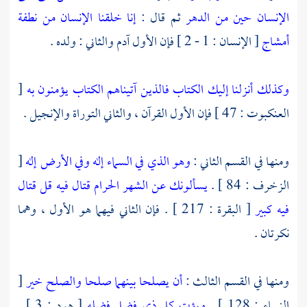
الإنسان حين من الدهر
ثم قال :
إنا خلقنا الإنسان من نطفة
أمشاج
[ الإنسان : 1 - 2 ] فإن الأول آدم والثاني : ولده .
وكذلك أنزلنا إليك الكتاب فالذين آتيناهم الكتاب يؤمنون به
[
العنكبوت : 47 ] فإن الأول القرآن ، والثاني التوراة والإنجيل .
ومنها في القسم الثاني :
وهو الذي في السماء إله وفي الأرض إله
[
الزخرف : 84 ] .
يسألونك عن الشهر الحرام قتال فيه قل قتال
فيه كبير
[ البقرة : 217 ] . فإن الثاني فيهما هو الأول ، وهما
نكرتان .
ومنها في القسم الثالث :
أن يصلحا بينهما صلحا والصلح خير
[
النساء : 128 ] .
ويؤت كل ذي فضل فضله
[ هود : 3 ] .