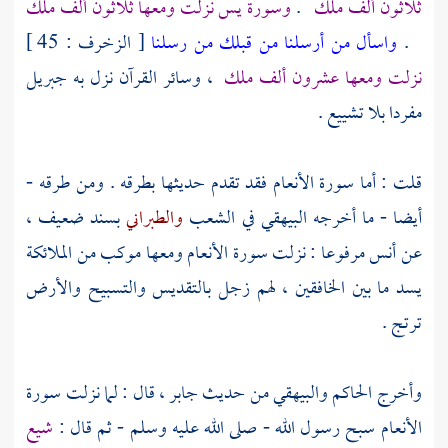
ثلاثون ألف ملك
.
وسورة يس نزلت ومعها ثلاثون ألف ملك
.
واسأل من أرسلنا من قبلك من رسلنا
[ الزخرف : 45 ]
نزلت ومعها عشرون ألف ملك
، وسائر القرآن نزل به
جبريل
مفردا بلا تشييع .
قلت : أما سورة الأنعام فقد تقدم حديثها بطرقه . ومن طرقه -
أيضا - ما أخرجه
البيهقي
في الشعب
والطبراني
بسند ضعيف ،
عن
أنس
مرفوعا : نزلت سورة الأنعام ومعها موكب من الملائكة
يسد ما بين الخافقين ، لهم زجل بالتقديس والتسبيح والأرض
ترتج .
وأخرج
الحاكم
والبيهقي
من حديث
جابر
، قال : لما نزلت سورة
الأنعام سبح رسول الله - صلى الله عليه وسلم - ثم قال :
شيع