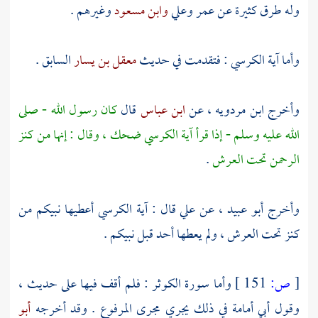
وله طرق كثيرة عن
عمر
وعلي
وابن مسعود
وغيرهم .
وأما آية الكرسي : فتقدمت في حديث
معقل بن يسار
السابق .
وأخرج
ابن مردويه ،
عن
ابن عباس
قال
كان رسول الله - صلى
الله عليه وسلم - إذا قرأ آية الكرسي ضحك ، وقال : إنها من كنز
الرحمن تحت العرش
.
وأخرج
أبو عبيد ،
عن
علي
قال : آية الكرسي أعطيها نبيكم من
كنز تحت العرش ، ولم يعطها أحد قبل نبيكم .
[
ص:
151 ]
وأما سورة الكوثر : فلم أقف فيها على حديث ،
وقول
أبي أمامة
في ذلك يجري مجرى المرفوع . وقد أخرجه
أبو