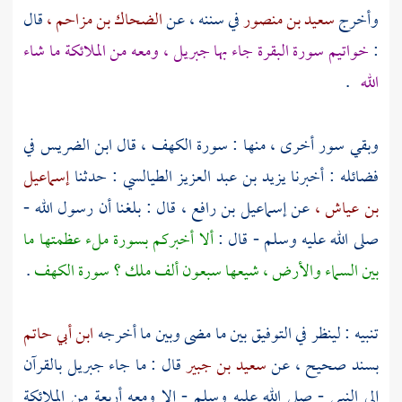
وأخرج
سعيد بن منصور
في سننه ، عن
الضحاك بن مزاحم ،
قال
:
خواتيم سورة البقرة جاء بها
جبريل
، ومعه من الملائكة ما شاء
الله
.
وبقي سور أخرى ، منها : سورة الكهف ، قال
ابن الضريس
في
فضائله : أخبرنا
يزيد بن عبد العزيز الطيالسي
: حدثنا
إسماعيل
بن عياش ،
عن
إسماعيل بن رافع
، قال : بلغنا أن رسول الله -
صلى الله عليه وسلم - قال :
ألا أخبركم بسورة ملء عظمتها ما
بين السماء والأرض ، شيعها سبعون ألف ملك ؟ سورة الكهف
.
تنبيه : لينظر في التوفيق بين ما مضى وبين ما أخرجه
ابن أبي حاتم
بسند صحيح ، عن
سعيد بن جبير
قال : ما جاء
جبريل
بالقرآن
إلى النبي - صلى الله عليه وسلم - إلا ومعه أربعة من الملائكة