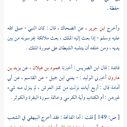
حفظة .
وأخرج
ابن جرير ،
عن
الضحاك
، قال : كان النبي - صلى الله
عليه وسلم - إذا بعث إليه الملك ، بعث ملائكة يحرسونه من بين
يديه ، ومن خلفه أن يتشبه الشيطان على صورة الملك .
فائدة : قال
ابن الضريس
: أخبرنا
محمود بن غيلان ،
عن
يزيد بن
هارون
أخبرني
الوليد : - يعني ابن جميل
- عن
القاسم ،
عن
أبي
أمامة
قال : أربع آيات نزلت من كنز العرش ، لم ينزل منه شيء
غيرهن : أم الكتاب وآية الكرسي وخاتمة سورة البقرة والكوثر .
[
ص:
149 ]
قلت : أما الفاتحة : فقد أخرج
البيهقي
في الشعب