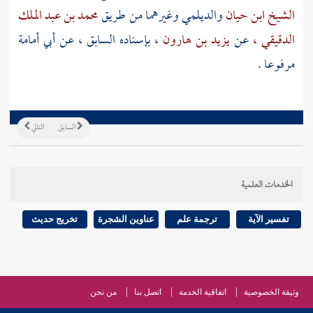
الشيخ ابن حيان
والديلمي
وغيرهما من طريق
محمد بن عبد الملك
الدقيقي ،
عن
يزيد بن هارون
، بإسناده السابق ، عن
أبي أمامة
مرفوعا .
السابق
التالي
الخدمات العلمية
تفسير الآية
ترجمة علم
عناوين الشجرة
تخريج حديث
وثيقة الخصوصية
اتفاقية الخدمة
اتصل بنا
من نحن