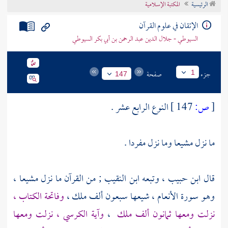
الرئيسية
المكتبة الإسلامية
تراجم الأعلام
الإتقان في علوم القرآن
السيوطي - جلال الدين عبد الرحمن بن أبي بكر السيوطي
جزء
صفحة
1
147
[
ص:
147 ]
النوع الرابع عشر .
ما نزل مشيعا وما نزل مفردا .
قال
ابن حبيب
، وتبعه
ابن النقيب ;
من القرآن ما نزل مشيعا ،
وهو سورة الأنعام ، شيعها سبعون ألف ملك ،
وفاتحة الكتاب ،
نزلت ومعها ثمانون ألف ملك
،
وآية الكرسي ، نزلت ومعها