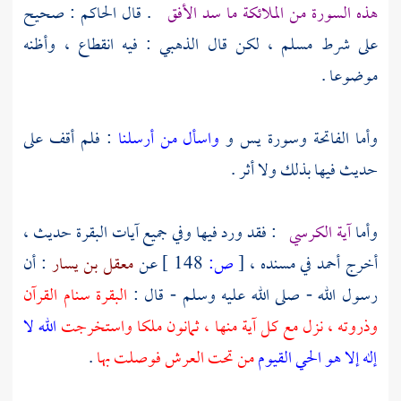
هذه السورة من الملائكة ما سد الأفق
. قال
الحاكم
: صحيح
على شرط
مسلم ،
لكن قال
الذهبي
: فيه انقطاع ، وأظنه
موضوعا .
وأما الفاتحة وسورة يس و
واسأل من أرسلنا
: فلم أقف على
حديث فيها بذلك ولا أثر .
وأما
آية الكرسي
: فقد ورد فيها وفي جميع آيات البقرة حديث ،
أخرج
أحمد
في مسنده ،
[
ص:
148 ]
عن
معقل بن يسار
: أن
رسول الله - صلى الله عليه وسلم - قال :
البقرة سنام القرآن
وذروته ، نزل مع كل آية منها ، ثمانون ملكا واستخرجت
الله لا
إله إلا هو الحي القيوم
من تحت العرش فوصلت بها
.