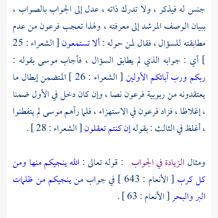
جنس له فيذكر ، ولا تدرك ذاته ، عدل إلى الجواب بالصواب ،
ببيان الوصف المرشد إلى معرفته ، ولهذا تعجب فرعون من عدم
مطابقته للسؤال ، فقال لمن حوله :
ألا تستمعون
[ الشعراء : 25
] أي : جوابه الذي لم يطابق السؤال ، فأجاب
موسى
بقوله :
ربكم ورب آبائكم الأولين
[ الشعراء : 26 ] المتضمن إبطال ما
يعتقدونه من ربوبية فرعون نصا ، وإن كان دخل في الأول ضمنا
، إغلاظا ، فزاد فرعون في الاستهزاء ، فلما رآهم
موسى
لم يتفطنوا
، أغلظ في الثالث : بقوله
إن كنتم تعقلون
[ الشعراء : 28 ] .
ومثال
الزيادة في الجواب
: قوله تعالى :
الله ينجيكم منها ومن
كل كرب
[ الأنعام : 643 ] في جواب
من ينجيكم من ظلمات
البر والبحر
[ الأنعام : 63 ] .