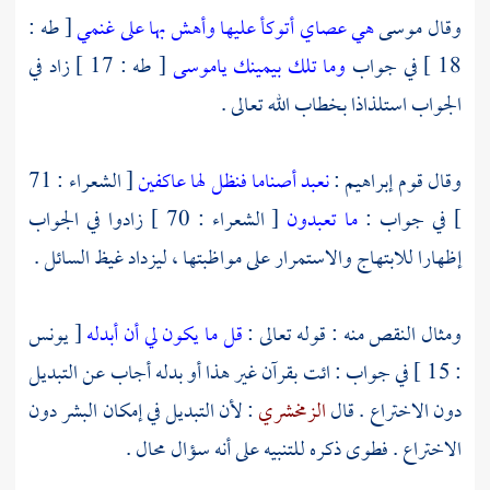
وقال
موسى
هي عصاي أتوكأ عليها وأهش بها على غنمي
[ طه :
18 ] في جواب
وما تلك بيمينك ياموسى
[ طه : 17 ] زاد في
الجواب استلذاذا بخطاب الله تعالى .
وقال قوم
إبراهيم
:
نعبد أصناما فنظل لها عاكفين
[ الشعراء : 71
] في جواب :
ما تعبدون
[ الشعراء : 70 ] زادوا في الجواب
إظهارا للابتهاج والاستمرار على مواظبتها ، ليزداد غيظ السائل .
ومثال النقص منه : قوله تعالى :
قل ما يكون لي أن أبدله
[ يونس
: 15 ] في جواب : ائت بقرآن غير هذا أو بدله أجاب عن التبديل
دون الاختراع . قال
الزمخشري
: لأن التبديل في إمكان البشر دون
الاختراع . فطوى ذكره للتنبيه على أنه سؤال محال .