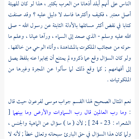
الناس على أنهم أبلد أذهانا من العرب بكثير ، هذا لو كان للهيئة
أصل معتبر ، فكيف وأكثرها فاسد لا دليل عليه ؟ وقد صنفت
كتابا في نقض أكثر مسائلها بالأدلة الثابتة عن رسول الله - صلى
الله عليه وسلم - الذي صعد إلى السماء ، ورآها عيانا ، وعلم ما
حوته من عجائب الملكوت بالمشاهدة ، وأتاه الوحي من خالقها .
ولو كان السؤال وقع عما ذكروه لم يمتنع أن يجابوا عنه بلفظ يصل
إلى أفهامهم ; كما وقع ذلك لما سألوا عن المجرة وغيرها من
الملكوتيات .
نعم المثال الصحيح لهذا القسم جواب
موسى
لفرعون حيث قال
:
وما رب العالمين
قال رب السماوات والأرض وما بينهما
[
الشعراء : 23 - 24 ] ; لأن ( ما ) سؤال عن الماهية والجنس ،
ولما كان هذا السؤال في حق البارئ سبحانه وتعالى خطأ ; لأنه لا