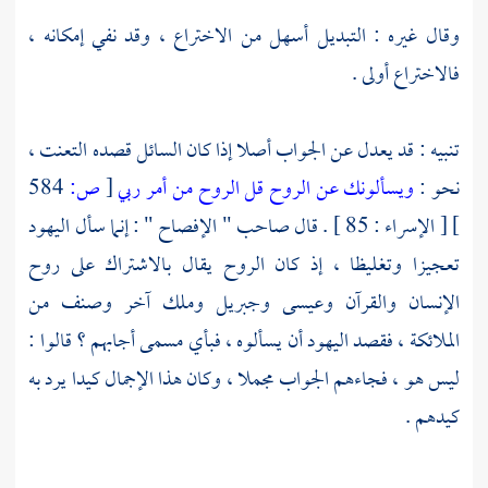
وقال غيره : التبديل أسهل من الاختراع ، وقد نفي إمكانه ،
فالاختراع أولى .
تنبيه : قد يعدل عن الجواب أصلا إذا كان السائل قصده التعنت ،
نحو :
ويسألونك عن الروح قل الروح من أمر ربي
[
ص:
584
]
[ الإسراء : 85 ] . قال صاحب " الإفصاح " : إنما سأل
اليهود
تعجيزا وتغليظا ، إذ كان الروح يقال بالاشتراك على روح
الإنسان والقرآن
وعيسى
وجبريل
وملك آخر وصنف من
الملائكة ، فقصد اليهود أن يسألوه ، فبأي مسمى أجابهم ؟ قالوا :
ليس هو ، فجاءهم الجواب مجملا ، وكان هذا الإجمال كيدا يرد به
كيدهم .