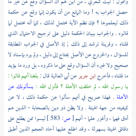
وأقول : ليت شعري ، من أين لهم أن السؤال وقع عن غير ما
حصل الجواب به ! وما المانع من أن يكون إنما وقع عن حكمة
ذلك ليعلموها ؟ فإن نظم الآية محتمل لذلك ، كما أنه محتمل لما
قالوه . والجواب ببيان الحكمة دليل على ترجيح الاحتمال الذي
قلناه ، وقرينة ترشد إلى ذلك ; إذ الأصل في الجواب المطابقة
للسؤال ، والخروج عن الأصل يحتاج إلى دليل ، ولم يرد بإسناد لا
صحيح ولا غيره أن السؤال وقع على ما ذكروه ، بل ورد ما يؤيد
ما قلناه ، فأخرج
ابن جرير
عن
أبي العالية
قال :
بلغنا أنهم قالوا :
يا رسول الله ، لم خلقت الأهلة ؟ فأنزل الله :
يسألونك عن
الأهلة
. فهذا صريح في أنهم سألوا عن حكمة ذلك ، لا عن
كيفيته من جهة الهيئة . ولا يظن ذو دين بالصحابة - الذين هم
أدق فهما ، وأغزر علما - أنهم
[
ص:
583 ]
ليسوا ممن يطلع على
دقائق الهيئة بسهولة ، وقد اطلع عليها آحاد العجم الذين أطبق