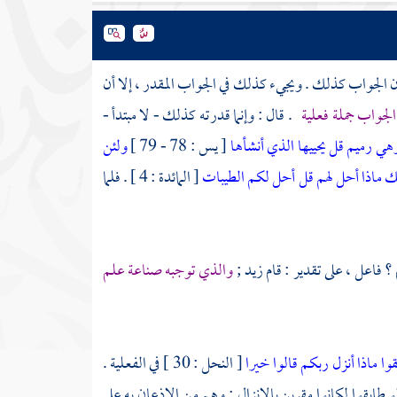
ن الجواب كذلك . ويجيء كذلك في الجواب المقدر ، إلا أن
لجواب جملة فعلية
. قال : وإنما قدرته كذلك - لا مبتدأ -
هي رميم قل يحييها الذي أنشأها
[ يس : 78 - 79 ]
ولئن
ك ماذا أحل لهم قل أحل لكم الطيبات
[ المائدة : 4 ] . فلما
؟ فاعل ، على تقدير : قام زيد ;
والذي توجبه صناعة علم
وا ماذا أنزل ربكم قالوا خيرا
[ النحل : 30 ] في الفعلية .
] ; لأنهم لو طابقوا لكانوا مقرين بالإنزال ; وهم من الإذعان به على