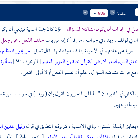
صفحة
585
صل في الجواب أن يكون مشاكلا للسؤال
: فإن كان جملة اسمية فينبغي أن يكو
ل في قولك : زيد ، في جواب : من قرأ ؟ إنه من باب
حذف الفعل ، على جعل ا
 . جريا على عادتهم في الأجوبة إذا قصدوا تمامها . قال تعالى :
من يحيي العظام و
خلق السماوات والأرض ليقولن خلقهن العزيز العليم
[ الزخرف : 9 ]
يسألون
 مع فوات مشاكلة السؤال ، علم أن تقدير الفعل أولا أولى . انتهى .
زملكاني
في " البرهان " : أطلق النحويون القول بأن ( زيدا ) في جواب : من قام 
مبتدأ لوجهين :
 يطابق الجملة المسئول بها في الاسمية ، كما وقع التطابق في قوله
وقيل للذين اتق
 التطابق في قوله
ماذا أنزل ربكم قالوا أساطير الأولين
[ النحل : 24 