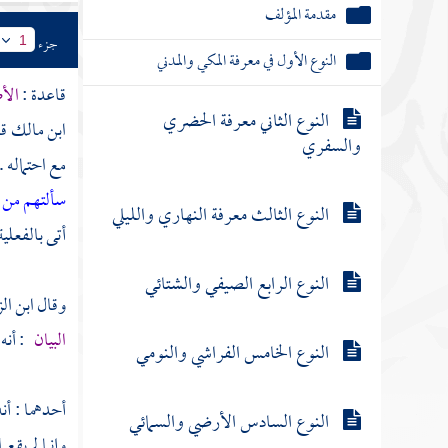
مقدمة المؤلف
جزء
1
النوع الأول في معرفة المكي والمدني
قاعدة :
الأ
النوع الثاني معرفة الحضري
ابن مالك
قا
والسفري
مع احتماله .
سألتهم من 
النوع الثالث معرفة النهاري والليلي
أتى بالفعلية
النوع الرابع الصيفي والشتائي
وقال
ابن ال
البيان
: أنه 
النوع الخامس الفراشي والنومي
أحدهما : أنه
النوع السادس الأرضي والسمائي
وإنما لم يقع