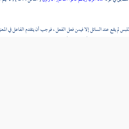
 اللبس لم يقع عند السائل إلا فيمن فعل الفعل ، فوجب أن يتقدم الفاعل في الم
 إلى السؤال عنه ، فحري أن يقع في الأواخر التي هي محل التكملات والفضلات
وأشكل على هذا
بل فعله كبيرهم
[ الأنبياء : 63 ] في جواب
أأنت فعلت ه
هم لم يستفهموه عن الكسر ، بل عن الكاسر ، ومع ذلك صدر الجواب بالفعل .
الجواب مقدر دل عليه السياق ، إذ ( بل ) لا تصلح أن يصدر بها الكلام والتقدير
عبد القاهر
: حيث كان السؤال ملفوظا به فالأكثر ترك الفعل في الجواب و
لضعف الدلالة عليه . ومن غير الأكثر (
يسبح له فيها بالغدو والآصال رجال
) [ ال