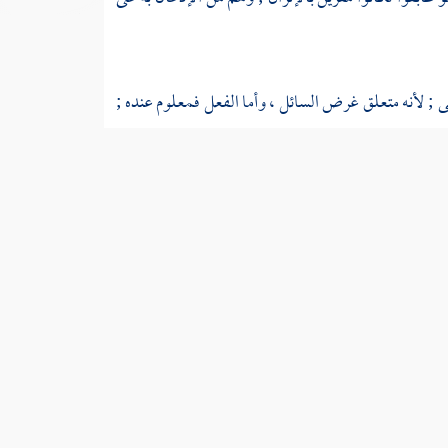
عنى ; لأنه متعلق غرض السائل ، وأما الفعل فمعلوم عنده ;
 .
ذا
[ الأنبياء : 62 ] ; فإن السؤال وقع عن الفاعل لا عن
 : ( ما فعلته بل فعله ) .
الاقتصار على الاسم وحده ، وحيث كان مضمرا فالأكثر
نور : 36 - 37 ] في قراءة البناء للمفعول .