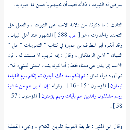
يعرض له الثبوت ، فكأنه قصد أن يحييهم بأحسن مما حيوه به .
الثالث : ما ذكرناه من دلالة الاسم على الثبوت ، والفعل على
التجدد والحدوث ، هو
[
ص:
588 ]
المشهور عند أهل البيان :
وقد أنكره
أبو المطرف بن عميرة
في كتاب " التمويهات " على "
التبيان "
لابن الزملكاني
، وقال : إنه غريب لا مستند له ، فإن
الاسم إنما يدل على معناه فقط ; أما كونه يثبت المعنى للشيء فلا .
ثم أورد قوله تعالى :
ثم إنكم بعد ذلك لميتون
ثم إنكم يوم القيامة
تبعثون
[ المؤمنون : 15 - 16 ] . وقوله :
إن الذين هم من خشية
ربهم مشفقون
والذين هم بآيات ربهم يؤمنون
[ المؤمنون : 57 -
58 ] .
وقال
ابن المنير
: طريقة العربية تلوين الكلام ، ومجيء الفعلية