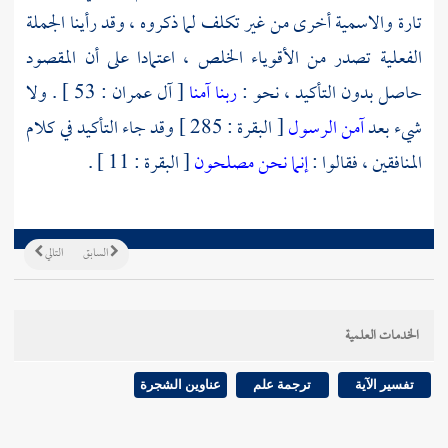
تارة والاسمية أخرى من غير تكلف لما ذكروه ، وقد رأينا الجملة
الفعلية تصدر من الأقوياء الخلص ، اعتمادا على أن المقصود
حاصل بدون التأكيد ، نحو :
ربنا آمنا
[ آل عمران : 53 ] . ولا
شيء بعد
آمن الرسول
[ البقرة : 285 ] وقد جاء التأكيد في كلام
المنافقين ، فقالوا :
إنما نحن مصلحون
[ البقرة : 11 ] .
السابق
التالي
الخدمات العلمية
تفسير الآية
ترجمة علم
عناوين الشجرة