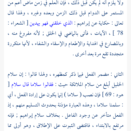
ولا يلزم أنه لم يكن قبل ذلك ، فإن العلم في زمن ماض أعم من
المستمر على الدوام قبل ذلك الزمن وبعده وغيره ، ولهذا قال
تعالى : حكاية عن إبراهيم :
الذي خلقني فهو يهدين
[ الشعراء :
78 ] ، الآيات ، فأتى بالماضي في الخلق ; لأنه مفروغ منه ،
وبالمضارع في الهداية والإطعام والإسقاء والشفاء ، لأنها متكررة
متجددة تقع مرة بعد أخرى .
الثاني : مضمر الفعل فيما ذكر كمظهره ، ولهذا قالوا : إن سلام
الخليل
أبلغ من سلام الملائكة حيث :
فقالوا سلاما قال سلام
[
هود : 69 ] فإن نصب ( سلاما ) إنما يكون على إرادة الفعل ، أي
: سلمنا سلاما ، وهذه العبارة مؤذنة بحدوث التسليم منهم ، إذ
الفعل متأخر عن وجود الفاعل . بخلاف سلام إبراهيم ; فإنه
مرتفع بالابتداء ، فاقتضى الثبوت على الإطلاق ، وهو أولى مما