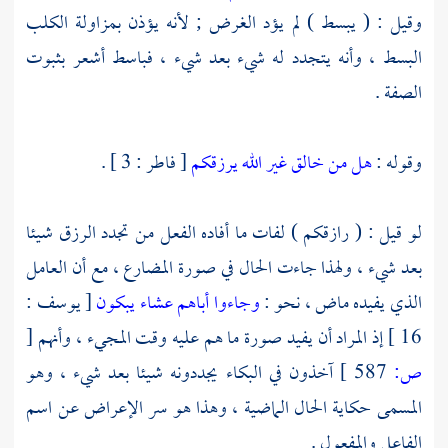
وقيل : ( يبسط ) لم يؤد الغرض ; لأنه يؤذن بمزاولة الكلب
البسط ، وأنه يتجدد له شيء بعد شيء ، فباسط أشعر بثبوت
الصفة .
وقوله :
هل من خالق غير الله يرزقكم
[ فاطر : 3 ] .
لو قيل : ( رازقكم ) لفات ما أفاده الفعل من تجدد الرزق شيئا
بعد شيء ، ولهذا جاءت الحال في صورة المضارع ، مع أن العامل
الذي يفيده ماض ، نحو :
وجاءوا أباهم عشاء يبكون
[ يوسف :
16 ] إذ المراد أن يفيد صورة ما هم عليه وقت المجيء ، وأنهم
[
ص:
587 ]
آخذون في البكاء يجددونه شيئا بعد شيء ، وهو
المسمى حكاية الحال الماضية ، وهذا هو سر الإعراض عن اسم
الفاعل والمفعول .