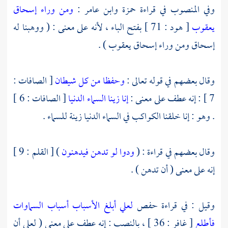
وفي المنصوب في قراءة
حمزة
وابن عامر
:
ومن وراء إسحاق
يعقوب
[ هود : 71 ] بفتح الباء ، لأنه على معنى : ( ووهبنا له
إسحاق ومن وراء إسحاق يعقوب ) .
وقال بعضهم في قوله تعالى :
وحفظا من كل شيطان
[ الصافات :
7 ] : إنه عطف على معنى :
إنا زينا السماء الدنيا
[ الصافات : 6 ]
. وهو : إنا خلقنا الكواكب في السماء الدنيا زينة للسماء .
وقال بعضهم في قراءة : (
ودوا لو تدهن فيدهنون
) [ القلم : 9 ]
إنه على معنى ( أن تدهن ) .
وقيل : في قراءة
حفص
لعلي أبلغ الأسباب أسباب السماوات
فأطلع
[ غافر : 36 ] ، بالنصب : إنه عطف على معنى ( لعلي أن