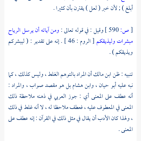
أبلغ ) ; لأن خبر ( لعل ) يقترن بأن كثيرا .
[
ص:
590 ]
وقيل : في قوله تعالى :
ومن آياته أن يرسل الرياح
مبشرات وليذيقكم
[ الروم : 46 ] . إنه على تقدير : ( ليبشركم
ويذيقكم ) .
تنبيه : ظن ابن
مالك
أن المراد بالتوهم الغلط ، وليس كذلك ، كما
نبه عليه
أبو حيان
،
وابن هشام
بل هو مقصد صواب ، والمراد :
أنه عطف على المعنى أي : جوز العربي في ذهنه ملاحظة ذلك
المعنى في المعطوف عليه ، فعطف ملاحظا له ، لا أنه غلط في ذلك
، ولهذا كان الأدب أن يقال في مثل ذلك في القرآن : إنه عطف على
المعنى .