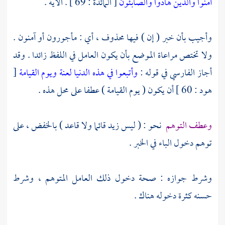
آمنوا والذين هادوا والصابئون
[ المائدة : 69 ] . الآية .
وأجيب بأن خبر ( إن ) فيها محذوف ، أي : مأجورون أو آمنون .
ولا تختص مراعاة الموضع بأن يكون العامل في اللفظ زائدا . وقد
أجاز
الفارسي
في قوله :
وأتبعوا في هذه الدنيا لعنة ويوم القيامة
[
هود : 60 ] أن يكون ( يوم القيامة ) عطفا على محل هذه .
وعطف التوهم
نحو : ( ليس زيد قائما ولا قاعد ) بالخفض ، على
توهم دخول الباء في الخبر .
وشرط جوازه : صحة دخول ذلك العامل المتوهم ، وشرط
حسنه كثرة دخوله هناك .