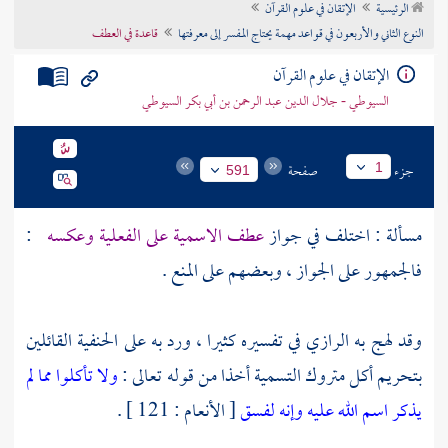
الرئيسية
الإتقان في علوم القرآن
تراجم الأعلام
النوع الثاني والأربعون في قواعد مهمة يحتاج المفسر إلى معرفتها
قاعدة في العطف
الإتقان في علوم القرآن
السيوطي - جلال الدين عبد الرحمن بن أبي بكر السيوطي
جزء
صفحة
1
591
مسألة : اختلف في جواز
عطف الاسمية على الفعلية وعكسه
:
فالجمهور على الجواز ، وبعضهم على المنع .
وقد لهج به الرازي في تفسيره كثيرا ، ورد به على الحنفية القائلين
بتحريم أكل متروك التسمية أخذا من قوله تعالى :
ولا تأكلوا مما لم
يذكر اسم الله عليه وإنه لفسق
[ الأنعام : 121 ] .