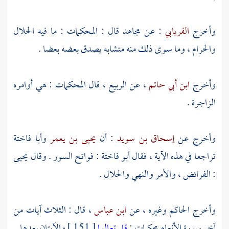
وأخرج
الفريابي
: عن
مجاهد
قال : المحكمات : ما فيه الحلال
والحرام ، وما سوى ذلك منه متشابه يصدق بعضه بعضا .
وأخرج
ابن أبي حاتم
، عن
الربيع
، قال المحكمات : هي أوامره
الزاجرة .
وأخرج عن
إسحاق بن سويد
: أن
يحيى بن يعمر
وأبا فاختة
تراجعا في هذه الآية ، فقال
أبو فاختة
: فواتح السور . وقال
يحيى
: الفرائض ، والأمر والنهي والحلال .
وأخرج
الحاكم
وغيره ، عن
ابن عباس
، قال : الثلاث آيات من
آخر سورة الأنعام محكمات :
قل تعالوا
[ 151 ] والآيتان بعدها .