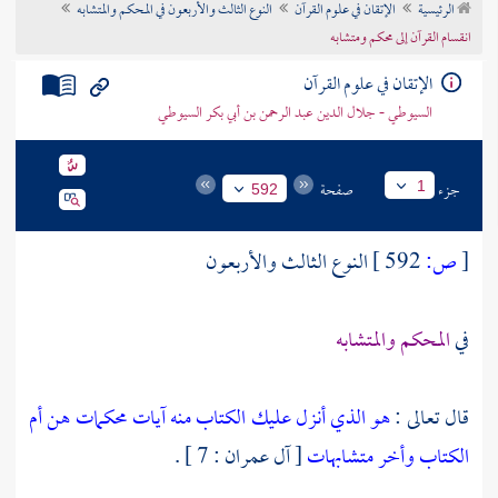
الرئيسية
الإتقان في علوم القرآن
النوع الثالث والأربعون في المحكم والمتشابه
تراجم الأعلام
انقسام القرآن إلى محكم ومتشابه
الإتقان في علوم القرآن
السيوطي - جلال الدين عبد الرحمن بن أبي بكر السيوطي
جزء
صفحة
1
592
[
ص:
592 ]
النوع الثالث والأربعون
في
المحكم والمتشابه
قال تعالى :
هو الذي أنزل عليك الكتاب منه آيات محكمات هن أم
الكتاب وأخر متشابهات
[ آل عمران : 7 ] .