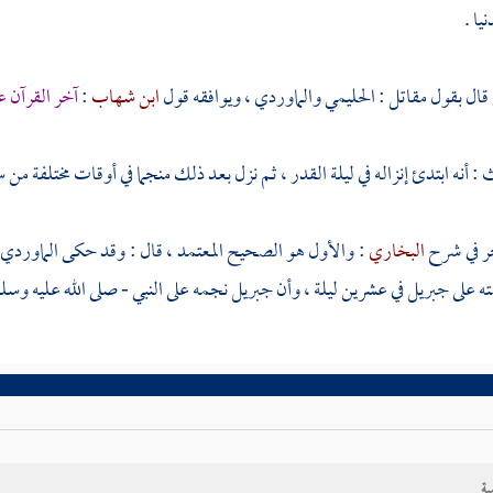
نيا .
قال بقول
مقاتل
:
الحليمي
والماوردي
، ويوافقه قول
ابن شهاب
:
آخر القرآن ع
 : أنه ابتدئ إنزاله في ليلة القدر ، ثم نزل بعد ذلك منجما في أوقات مختلفة من 
ر
في شرح
البخاري
: والأول هو الصحيح المعتمد ، قال : وقد حكى
الماوردي
ه على
جبريل
في عشرين ليلة ، وأن
جبريل
نجمه على النبي - صلى الله عليه وسل
ية