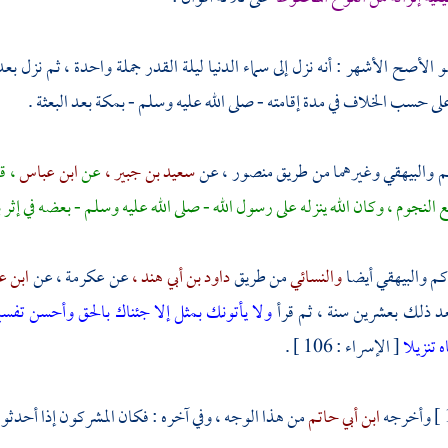
 الأصح الأشهر : أنه نزل إلى سماء الدنيا ليلة القدر جملة واحدة ، ثم نزل ب
ى حسب الخلاف في مدة إقامته - صلى الله عليه وسلم -
بمكة
بعد البعثة .
م
والبيهقي
وغيرهما من طريق
منصور ،
عن
سعيد بن جبير ،
عن
ابن عباس
، ق
 النجوم ، وكان الله ينزله على رسول الله - صلى الله عليه وسلم - بعضه في إثر
كم
والبيهقي
أيضا
والنسائي
من طريق
داود بن أبي هند ،
عن
عكرمة ،
عن
ابن 
عد ذلك بعشرين سنة ، ثم قرأ
ولا يأتونك بمثل إلا جئناك بالحق وأحسن تفسي
 تنزيلا
[ الإسراء : 106 ] .
وأخرجه
ابن أبي حاتم
من هذا الوجه ، وفي آخره : فكان المشركون إذا أحدثوا 