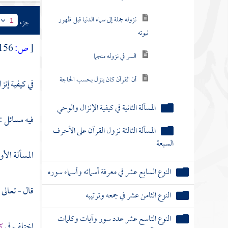
نزوله جملة إلى سماء الدنيا قبل ظهور
جزء
1
نبوته
[
ص:
156 ]
السر في نزوله منجما
أن القرآن كان ينزل بحسب الحاجة
في كيفية إنزا
المسألة الثانية في كيفية الإنزال والوحي
فيه مسائل :
المسألة الثالثة نزول القرآن على الأحرف
السبعة
المسألة الأول
النوع السابع عشر في معرفة أسمائه وأسماء سوره
قال - تعالى 
النوع الثامن عشر في جمعه وترتيبه
النوع التاسع عشر عدد سور وآيات وكلمات
اختلف في
كي