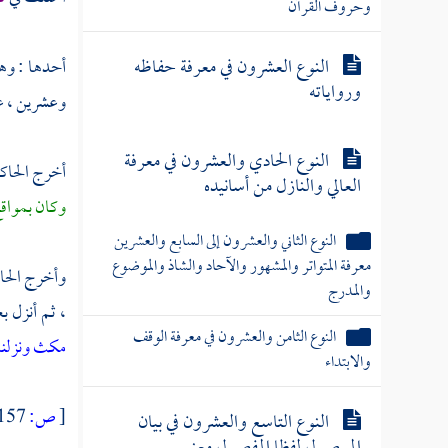
وحروف القرآن
النوع العشرون في معرفة حفاظه
أحدها : وهو
ورواياته
وعشرين ، عل
النوع الحادي والعشرون في معرفة
أخرج
الحاك
العالي والنازل من أسانيده
وكان بمواقع
النوع الثاني والعشرون إلى السابع والعشرين
معرفة المتواتر والمشهور والآحاد والشاذ والموضوع
وأخرج
الحا
والمدرج
، ثم أنزل ب
النوع الثامن والعشرون في معرفة الوقف
مكث ونزلناه
والابتداء
[
ص:
157 ]
النوع التاسع والعشرون في بيان