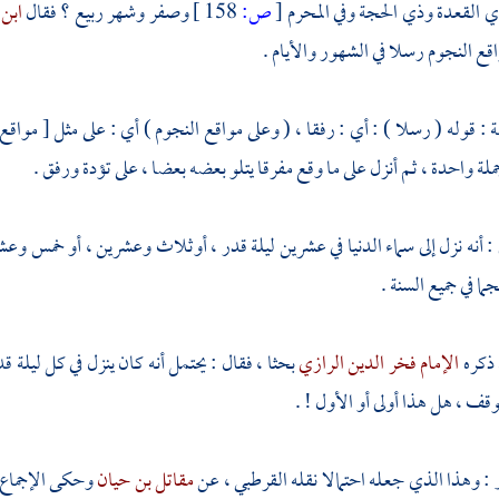
ي القعدة وذي الحجة وفي المحرم
[
ص:
158 ]
وصفر وشهر ربيع ؟ فقال
ابن
اقع النجوم رسلا في الشهور والأيام .
ة
: قوله ( رسلا ) : أي : رفقا ، ( وعلى مواقع النجوم ) أي : على مثل [ مواقع
ملة واحدة ، ثم أنزل على ما وقع مفرقا يتلو بعضه بعضا ، على تؤدة ورفق .
 : أنه نزل إلى سماء الدنيا في عشرين ليلة قدر ، أوثلاث وعشرين ، أو خمس وعشري
ا في جميع السنة .
 ذكره
الإمام فخر الدين الرازي
بحثا ، فقال : يحتمل أنه كان ينزل في كل ليلة قدر
توقف ، هل هذا أولى أو الأول ! .
ر
: وهذا الذي جعله احتمالا نقله
القرطبي ،
عن
مقاتل بن حيان
وحكى الإجماع ع