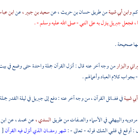
كم
وابن أبي شيبة
من طريق
حسان بن حريث ،
عن
سعيد بن جبير ،
عن
ابن عب
يا ، فجعل
جبريل
ينزل به على النبي - صلى الله عليه وسلم - .
لها صحيحة .
راني
والبزار
من وجه آخر عنه قال : أنزل القرآن جملة واحدة حتى وضع في بيت ال
 بجواب كلام العباد وأعمالهم .
أبي شيبة
في فضائل القرآن ، من وجه آخر عنه : دفع إلى
جبريل
في ليلة القدر جملة
مردويه
والبيهقي
في الأسماء والصفات من طريق
السدي ،
عن
محمد ،
عن
ابن 
 : أوقع في قلبي الشك قوله - تعالى - :
شهر رمضان الذي أنزل فيه القرآن
[ الب