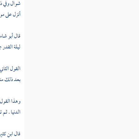
شوال وفي ذ
النوع الخامس والثلاثون في آداب تلاوته وتاليه
أنزل على مو
النوع السادس والثلاثون في معرفة غريبه
قال
أبو شام
النوع السابع والثلاثون فيما وقع فيه
ليلة القدر ج
بغير لغة الحجاز
القول الثاني
النوع الثامن والثلاثون فيما وقع فيه
بغير لغة العرب
بعد ذلك منجم
النوع التاسع والثلاثون في معرفة الوجوه
وهذا القول
والنظائر
الدنيا . ثم 
النوع الأربعون في معرفة معاني الأدوات التي
يحتاج إليها المفسر
قال
ابن كثي