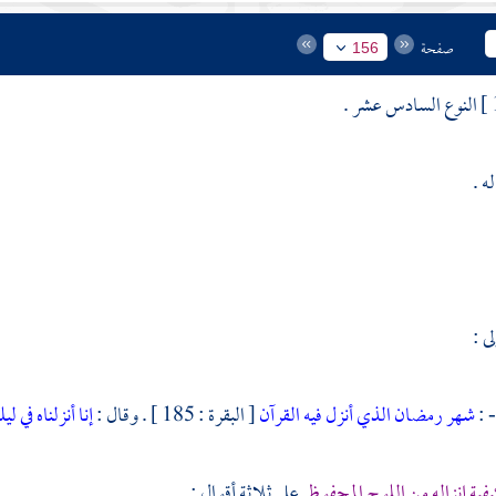
صفحة
156
النوع السادس عشر .
له .
ى :
- :
شهر رمضان الذي أنزل فيه القرآن
[ البقرة : 185 ] . وقال :
إنا أنزلناه في لي
فية إنزاله من اللوح المحفوظ
على ثلاثة أقوال :