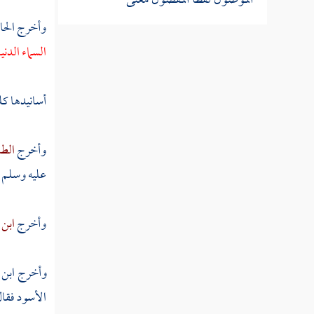
الموصول لفظا المفصول معنى
وأخرج
الحا
النوع الثلاثون في الإمالة والفتح وما
السماء الدن
بينهما
أسانيدها ك
النوع الحادي والثلاثون في الإدغام
والإظهار والإخفاء والإقلاب
وأخرج
الطب
عليه وسلم -
النوع الثاني والثلاثون في المد
والقصر
وأخرج
ابن 
النوع الثالث والثلاثون في تخفيف
الهمز
وأخرج
ابن 
الأسود
فقال
النوع الرابع والثلاثون في كيفية تحمله