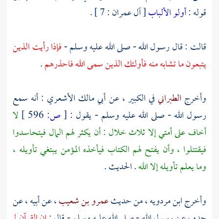
قوله :
أولو الألباب
[ آل عمران : 7 ] .
قالت : قال رسول الله - صلى الله عليه وسلم -
فإذا رأيت الذين
يتبعون ما تشابه منه فأولئك الذين سمى الله فاحذرهم
.
وأخرج
الطبراني
في الكبير ، عن
أبي مالك الأشعري
: أنه سمع
رسول الله - صلى الله عليه وسلم - يقول :
[
ص:
596 ]
لا
أخاف على أمتي إلا ثلاث خلال : أن يكثر لهم المال فيتحاسدوا
فيقتتلوا ، وأن يفتح لهم الكتاب فيأخذه المؤمن يبتغي تأويله ،
وما يعلم تأويله إلا الله
. الحديث .
وأخرج
ابن مردويه
، من حديث
عمرو بن شعيب
، عن أبيه ، عن
جده ، عن رسول الله - صلى الله عليه وسلم - قال :
إن القرآن لم