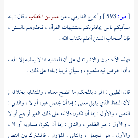
[
ص:
598 ]
وأخرج
الدارمي
، عن
عمر بن الخطاب
، قال : إنه
سيأتيكم ناس يجادلونكم بمشتبهات القرآن ، فخذوهم بالسنن ،
فإن أصحاب السنن أعلم بكتاب الله .
فهذه الأحاديث والآثار تدل على أن المتشابه مما لا يعلمه إلا الله ،
وأن الخوض فيه مذموم ، وسيأتي قريبا زيادة على ذلك .
قال
الطيبي
: المراد بالمحكم ما اتضح معناه ، والمتشابه بخلافه ;
لأن اللفظ الذي يقبل معنى : إما أن يحتمل غيره أو لا ، والثاني :
النص ، والأول : إما أن تكون دلالته على ذلك الغير أرجح أو لا
، والأول : هو الظاهر ، والثاني : إما أن يكون مساويه أو لا ،
والأول : هو المجمل ، والثاني : المؤول . فالمشترك بين النص