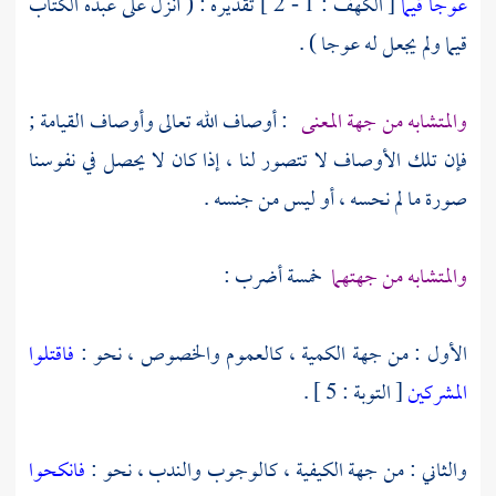
عوجا قيما
[ الكهف : 1 - 2 ] تقديره : ( أنزل على عبده الكتاب
قيما ولم يجعل له عوجا ) .
والمتشابه من جهة المعنى
: أوصاف الله تعالى وأوصاف القيامة ;
فإن تلك الأوصاف لا تتصور لنا ، إذا كان لا يحصل في نفوسنا
صورة ما لم نحسه ، أو ليس من جنسه .
والمتشابه من جهتهما
خمسة أضرب :
الأول : من جهة الكمية ، كالعموم والخصوص ، نحو :
فاقتلوا
المشركين
[ التوبة : 5 ] .
والثاني : من جهة الكيفية ، كالوجوب والندب ، نحو :
فانكحوا