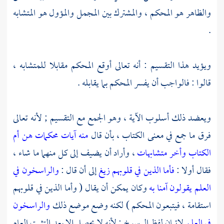
والظاهر هو المحكم ، والمشترك بين المجمل والمؤول هو المتشابه
.
ويؤيد هذا التقسيم : أنه تعالى أوقع المحكم مقابلا للمتشابه ،
قالوا : فالواجب أن يفسر المحكم بما يقابله .
ويعضد ذلك أسلوب الآية ، وهو الجمع مع التقسيم ; لأنه تعالى
فرق ما جمع في معنى الكتاب ، بأن قال
منه آيات محكمات هن أم
الكتاب وأخر متشابهات
، وأراد أن يضيف إلى كل منهما ما شاء ،
فقال أولا :
فأما الذين في قلوبهم زيغ
إلى أن قال :
والراسخون في
العلم يقولون آمنا به
وكان يمكن أن يقال ( وأما الذين في قلوبهم
استقامة ، فيتبعون المحكم ) لكنه وضع موضع ذلك
والراسخون
في العلم
لإتيان لفظ الرسوخ ; لأنه لا يحصل إلا بعد التثبت العام