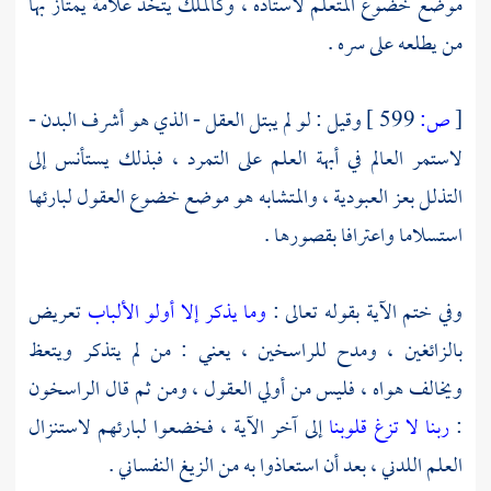
موضع خضوع المتعلم لأستاذه ، وكالملك يتخذ علامة يمتاز بها
من يطلعه على سره .
[
ص:
599 ]
وقيل : لو لم يبتل العقل - الذي هو أشرف البدن -
لاستمر العالم في أبهة العلم على التمرد ، فبذلك يستأنس إلى
التذلل بعز العبودية ، والمتشابه هو موضع خضوع العقول لبارئها
استسلاما واعترافا بقصورها .
وفي ختم الآية بقوله تعالى :
وما يذكر إلا أولو الألباب
تعريض
بالزائغين ، ومدح للراسخين ، يعني : من لم يتذكر ويتعظ
ويخالف هواه ، فليس من أولي العقول ، ومن ثم قال الراسخون
:
ربنا لا تزغ قلوبنا
إلى آخر الآية ، فخضعوا لبارئهم لاستنزال
العلم اللدني ، بعد أن استعاذوا به من الزيغ النفساني .