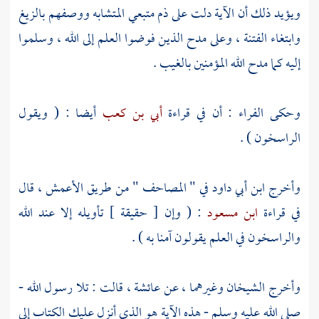
ويؤيد ذلك أن الآية دلت على ذم متبعي المتشابه ووصفهم بالزيغ
وابتغاء الفتنة ، وعلى مدح الذين فوضوا العلم إلى الله ، وسلموا
إليه كما مدح الله المؤمنين بالغيب .
وحكى
الفراء
: أن في قراءة
أبي بن كعب
أيضا : ( ويقول
الراسخون ) .
وأخرج
ابن أبي داود
في " المصاحف " من طريق الأعمش ، قال
في قراءة
ابن مسعود
: ( وإن [ حقيقة ] تأويله إلا عند الله
والراسخون في العلم يقولون آمنا به ) .
وأخرج الشيخان وغيرهما ، عن
عائشة
، قالت : تلا رسول الله -
صلى الله عليه وسلم - هذه الآية هو الذي أنزل عليك الكتاب إلى