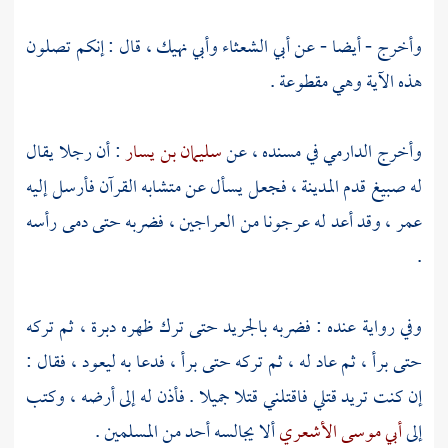
وأخرج - أيضا - عن
أبي الشعثاء
وأبي نهيك
، قال : إنكم تصلون
هذه الآية وهي مقطوعة .
وأخرج
الدارمي
في مسنده ، عن
سليمان بن يسار
: أن رجلا يقال
له صبيغ قدم
المدينة
، فجعل يسأل عن متشابه القرآن فأرسل إليه
عمر
، وقد أعد له عرجونا من العراجين ، فضربه حتى دمى رأسه
.
وفي رواية عنده : فضربه بالجريد حتى ترك ظهره دبرة ، ثم تركه
حتى برأ ، ثم عاد له ، ثم تركه حتى برأ ، فدعا به ليعود ، فقال :
إن كنت تريد قتلي فاقتلني قتلا جميلا . فأذن له إلى أرضه ، وكتب
إلى
أبي موسى الأشعري
ألا يجالسه أحد من المسلمين .