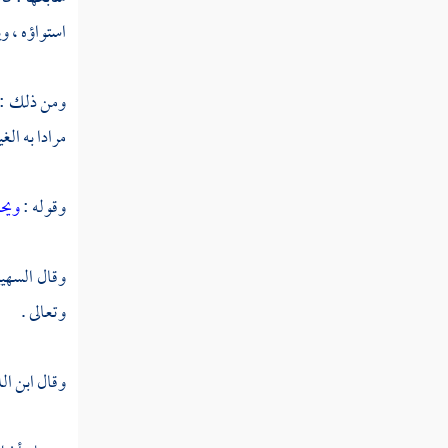
النوع الثمانون في طبقات المفسرين
استواؤه ، و
خاتمة
ومن ذلك : (
مرادا به الغ
وقوله :
ويحذ
وقال
السهي
وتعالى .
وقال
ابن ال