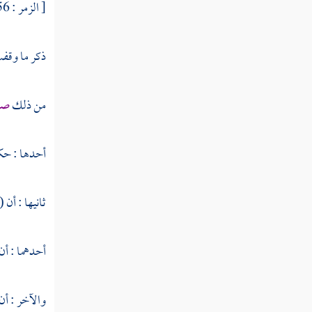
[ الزمر : 56 ] فنحمله على حق الله وما يجب له .
النوع الثالث والستون في الآيات
المشتبهات
ذكر ما وقفت
النوع الرابع والستون في إعجاز القرآن
من ذلك
صفة
النوع الخامس والستون في العلوم
المستنبطة من القرآن
أحدها : ح
النوع السادس والستون في أمثال القرآن
ثانيها : أن 
النوع السابع والستون في أقسام
القرآن
أحدهما : أن
النوع الثامن والستون في جدل
القرآن
والآخر : أن 