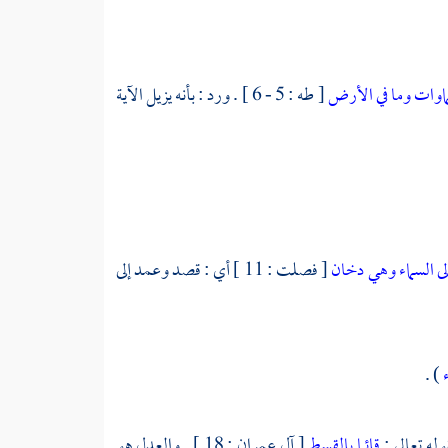
سماوات وما في الأرض
[ طه : 5 - 6 ] . ورد : بأنه يزيل الآية
لى السماء وهي دخان
[ فصلت : 11 ] أي : قصد وعمد إلى
ء
) .
وله تعالى :
قائما بالقسط
[ آل عمران : 18 ] . والعدل هو