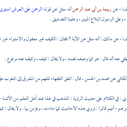
ضا - عن
ربيعة بن أبي عبد الرحمن
أنه سئل عن قوله
الرحمن على العرش استوى
 ، وعلى الرسول البلاغ المبين ، وعلينا التصديق .
ضا - عن
مالك
: أنه سئل عن الآية ؟ فقال : الكيف غير معقول والاستواء غير م
هقي
عنه أنه قال : هو كما وصف نفسه ، ولا يقال : كيف ، وكيف عنه مرفوع .
لكائي
عن
محمد بن الحسن
، قال : اتفق الفقهاء كلهم من المشرق إلى المغرب عل
ذي
: في الكلام على حديث الرؤية : المذهب في هذا عند أهل العلم من الأئمة 
رهم - أنهم قالوا : نروي هذه الأحاديث كما جاءت ، ونؤمن بها . ولا يقال : كي