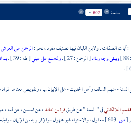
صفحة
602
: آيات الصفات ،
ولابن اللبان
فيها تصنيف مفرد ، نحو :
الرحمن على العرش
]
ويبقى وجه ربك
[ الرحمن : 27 ] .
ولتصنع على عيني
[ طه : 39 ] .
يد ا
لسنة - منهم السلف وأهل الحديث - على الإيمان بها ، وتفويض معناها المراد منها 
لقاسم اللالكائي
في " السنة " عن طريق
قرة بن خالد
، عن
الحسن
، عن أمه ، ع
ر
[
ص:
603 ]
معقول ، والاستواء غير مجهول ، والإقرار به من الإيمان ، والجح