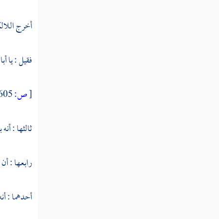
النوع التاسع والستون فيما وقع في
أخرج
اللال
القرآن من الأسماء والكنى والألقاب
فقيل : يا
أبا
النوع السبعون في المبهمات
النوع الحادي والسبعون في أسماء من
[
ص:
605 ]
نزل فيهم القرآن
ثالثها : أنه
النوع الثاني والسبعون في فضائل القرآن
النوع الثالث والسبعون في أفضل
رابعها : أن
القرآن وفضائله
أحدهما : أن
النوع الرابع والسبعون في مفردات
القرآن