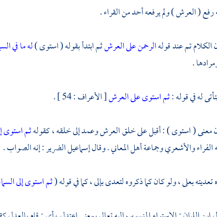
 رفع ( العرش ) ولم يرفعه أحد من القراء .
 الكلام تم عند قوله
الرحمن على العرش
ثم ابتدأ بقوله ( استوى )
له ما في ال
رادها .
أتى له في قوله :
ثم استوى على العرش
[ الأعراف : 54 ] .
 معنى ( استوى ) : أقبل على خلق العرش وعمد إلى خلقه ، كقوله
ثم استوى إ
ه
الفراء
والأشعري
وجماعة أهل المعاني . وقال
إسماعيل الضرير
: إنه الصواب .
تعديته بعلى ، ولو كان كما ذكروه لتعدى بإلى ، كما في قوله (
ثم استوى إلى السما
ل
ابن اللبان
: الاستواء المنسوب إليه تعالى بمعنى اعتدل ، أي : قام بالعدل كق