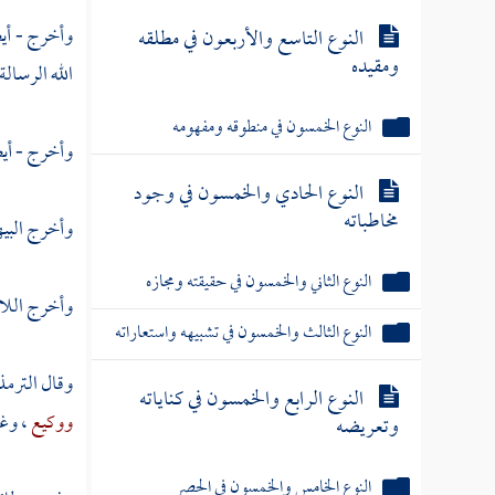
وأخرج - أي
النوع التاسع والأربعون في مطلقه
ومقيده
الله الرسالة
النوع الخمسون في منطوقه ومفهومه
وأخرج - أي
النوع الحادي والخمسون في وجود
مخاطباته
وأخرج
البي
النوع الثاني والخمسون في حقيقته ومجازه
وأخرج
اللا
النوع الثالث والخمسون في تشبيهه واستعاراته
وقال
الترم
النوع الرابع والخمسون في كناياته
ووكيع
، وغي
وتعريضه
النوع الخامس والخمسون في الحصر