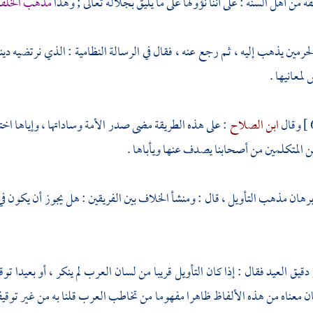
من أهل السنة : على أننا نؤولها على ما يليق بجلاله تعالى ; وهذا
مذهب الخل
لحرمين يذهب إليه ، ثم رجع عنه ، فقال في الرسالة النظامية : الذي نرتضيه دينا
لمعانيها .
وقال
ابن الصلاح
: على هذه الطريقة مضى صدر الأمة وساداتها ، وإياها اختار
ن المتكلمين من أصحابنا يصدف عنها ويأباها .
برهان
مذهب التأويل ، قال : ومنشأ الخلاف بين الفريقين : هل يجوز أن يكون في 
 دقيق العيد
فقال : إذا كان التأويل قريبا من لسان العرب لم ينكر ، أو بعيدا توقف
ان معناه من هذه الألفاظ ظاهرا مفهوما من تخاطب العرب قلنا به من غير توقيف 