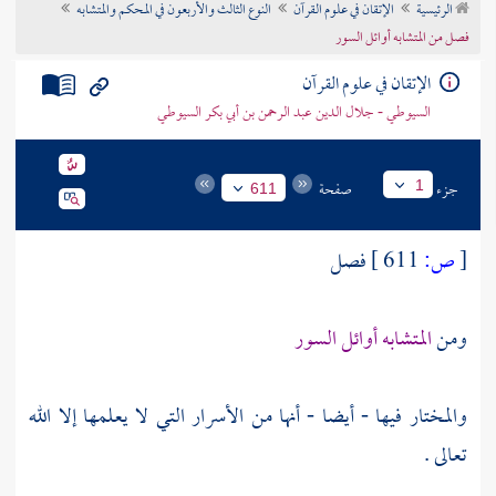
الرئيسية
الإتقان في علوم القرآن
النوع الثالث والأربعون في المحكم والمتشابه
تراجم الأعلام
فصل من المتشابه أوائل السور
الإتقان في علوم القرآن
السيوطي - جلال الدين عبد الرحمن بن أبي بكر السيوطي
جزء
صفحة
1
611
[
ص:
611 ]
فصل
ومن
المتشابه أوائل السور
والمختار فيها - أيضا - أنها من الأسرار التي لا يعلمها إلا الله
تعالى .