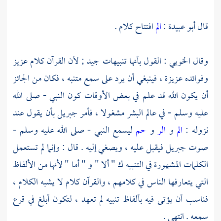
قال
أبو عبيدة
:
الم
افتتاح كلام .
وقال
الخويي
: القول بأنها تنبيهات جيد ; لأن القرآن كلام عزيز
وفوائده عزيزة ، فينبغي أن يرد على سمع متنبه ، فكان من الجائز
أن يكون الله قد علم في بعض الأوقات كون النبي - صلى الله
عليه وسلم - في عالم البشر مشغولا ، فأمر
جبريل
بأن يقول عند
نزوله :
الم
و
الر
و
حم
ليسمع النبي - صلى الله عليه وسلم -
صوت
جبريل
فيقبل عليه ، ويصغي إليه . قال : وإنما لم تستعمل
الكلمات المشهورة في التنبيه ك " ألا " و " أما " لأنها من الألفاظ
التي يتعارفها الناس في كلامهم ، والقرآن كلام لا يشبه الكلام ،
فناسب أن يؤتى فيه بألفاظ تنبيه لم تعهد ، لتكون أبلغ في قرع
سمعه . انتهى .