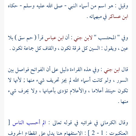
وقيل : هو اسم من أسماء النبي - صلى الله عليه وسلم - حكاه
ابن عساكر
في مبهماته .
وفي " المحتسب "
لابن جني
: أن
ابن عباس
قرأ ( حم سق ) بلا
عين ، ويقول : السين كل فرقة تكون ، والقاف كل جماعة تكون .
قال
ابن جني
: وفي هذه القراءة دليل على أن الفواتح فواصل بين
السور ، ولو كانت أسماء الله لم يجز تحريف شيء منها ; لأنها لا
تكون حينئذ أعلاما ، والأعلام تؤدى بأعيانها ، ولا يحرف شيء
منها .
وقال
الكرماني
في غرائبه في قوله تعالى :
الم أحسب الناس
[
العنكبوت : 1 - 2 ] : الاستفهام هنا يدل على انقطاع الحروف