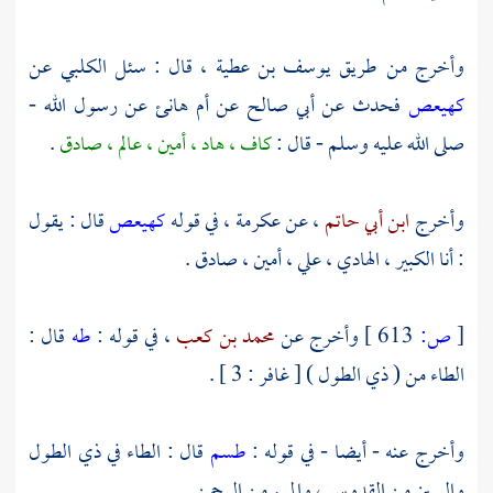
وأخرج من طريق
يوسف بن عطية
، قال : سئل
الكلبي
عن
كهيعص
فحدث عن
أبي صالح
عن
أم هانئ
عن رسول الله -
صلى الله عليه وسلم - قال :
كاف ، هاد ، أمين ، عالم ، صادق
.
وأخرج
ابن أبي حاتم
، عن
عكرمة
، في قوله
كهيعص
قال : يقول
: أنا الكبير ، الهادي ، علي ، أمين ، صادق .
[
ص:
613 ]
وأخرج عن
محمد بن كعب
، في قوله :
طه
قال :
الطاء من ( ذي الطول ) [ غافر : 3 ] .
وأخرج عنه - أيضا - في قوله :
طسم
قال : الطاء في ذي الطول
والسين من القدوس ، والميم من الرحمن .