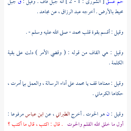
حم عسق
[ الشورى : 1 - 2 ] أنه جبل قاف . وقيل :
ق
جبل
محيط بالأرض . أخرجه
عبد الرزاق
، عن
مجاهد
.
وقيل : أقسم بقوة قلب
محمد
- صلى الله عليه وسلم - .
وقيل : هي القاف من قوله : ( وقضي الأمر ) دلت على بقية
الكلمة .
وقيل : معناها قف يا
محمد
على أداء الرسالة ، والعمل بما أمرت ،
حكاها
الكرماني
.
وقيل :
ن
هو الحوت . أخرج
الطبراني
، عن
ابن عباس
مرفوعا :
أول ما خلق الله القلم والحوت
. قال : اكتب ، قال ما أكتب ؟