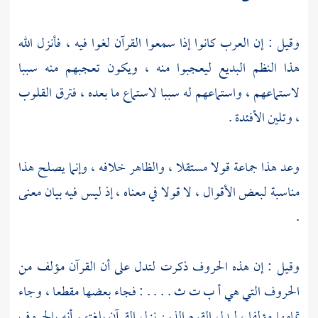
وقيل : إن العرب كانوا إذا سمعوا القرآن لغوا فيه ، فأنزل الله
هذا النظم البديع ليعجبوا منه ، ويكون تعجبهم منه سببا
لاستماعهم ، واستماعهم له سببا لاستماع ما بعده ، فترق القلوب
، وتلين الأفئدة .
وعد هذا جماعة قولا مستقلا ، والظاهر خلافه ، وإنما يصلح هذا
مناسبة لبعض الأقوال ، لا قولا في معناه ، إذ ليس فيه بيان معنى
.
وقيل : إن هذه الحروف ذكرت لتدل على أن القرآن مؤلف من
الحروف التي هي أ ب ت ث . . . . : فجاء بعضها مقطعا ، وجاء
تمامها مؤلفا ، ليدل القوم الذين نزل القرآن بلغتهم أنه بالحروف