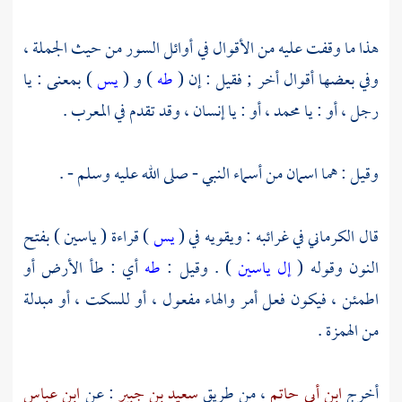
هذا ما وقفت عليه من الأقوال في أوائل السور من حيث الجملة ،
وفي بعضها أقوال أخر ; فقيل : إن (
طه
) و (
يس
) بمعنى : يا
رجل ، أو :
يا محمد
، أو : يا إنسان ، وقد تقدم في المعرب .
وقيل : هما اسمان من أسماء النبي - صلى الله عليه وسلم - .
قال
الكرماني
في غرائبه : ويقويه في (
يس
) قراءة ( ياسين ) بفتح
النون وقوله (
إل ياسين
) . وقيل :
طه
أي : طأ الأرض أو
اطمئن ، فيكون فعل أمر والهاء مفعول ، أو للسكت ، أو مبدلة
من الهمزة .
أخرج
ابن أبي حاتم
، من طريق
سعيد بن جبير
: عن
ابن عباس