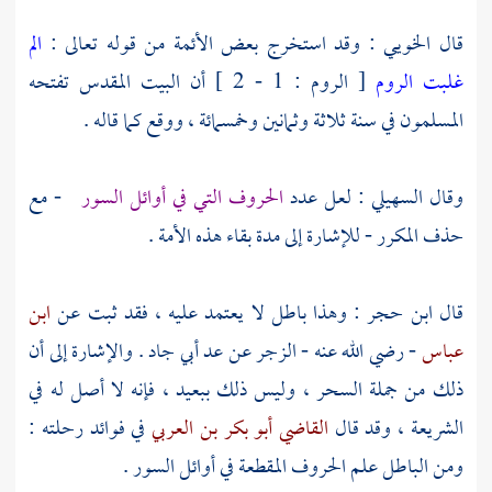
قال
الخويي
: وقد استخرج بعض الأئمة من قوله تعالى :
الم
غلبت الروم
[ الروم : 1 - 2 ] أن
البيت المقدس
تفتحه
المسلمون في سنة ثلاثة وثمانين وخمسمائة ، ووقع كما قاله .
وقال
السهيلي
: لعل عدد
الحروف التي في أوائل السور
- مع
حذف المكرر - للإشارة إلى مدة بقاء هذه الأمة .
قال
ابن حجر
: وهذا باطل لا يعتمد عليه ، فقد ثبت عن
ابن
عباس
- رضي الله عنه - الزجر عن عد
أبي جاد
. والإشارة إلى أن
ذلك من جملة السحر ، وليس ذلك ببعيد ، فإنه لا أصل له في
الشريعة ، وقد قال
القاضي أبو بكر بن العربي
في فوائد رحلته :
ومن الباطل علم الحروف المقطعة في أوائل السور .