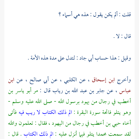
قلت : ألم يكن يقول : هذه هي أسماء ؟
قال : لا .
وقيل : هذا حساب
أبي جاد
: لتدل على مدة هذه الأمة .
وأخرج
ابن إسحاق
، عن
الكلبي
، عن
أبي صالح
، عن
ابن
عباس
، عن
جابر بن عبد الله بن رياب
قال :
مر
أبو ياسر بن
أخطب
في رجال من
يهود
برسول الله - صلى الله عليه وسلم -
وهو يتلو فاتحة سورة البقرة :
الم ذلك الكتاب لا ريب فيه
فأتى
أخاه
حيي بن أخطب
في رجال من
اليهود
، فقال : تعلمون والله
لقد سمعت
محمدا
يتلو فيما أنزل عليه :
الم ذلك الكتاب
. قال :