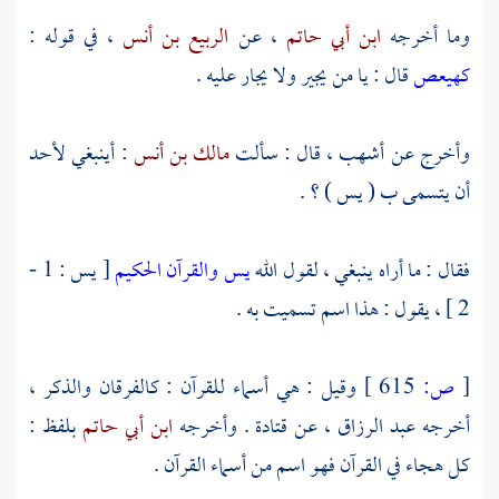
وما أخرجه
ابن أبي حاتم
، عن
الربيع بن أنس
، في قوله :
كهيعص
قال : يا من يجير ولا يجار عليه .
وأخرج عن
أشهب
، قال : سألت
مالك بن أنس
: أينبغي لأحد
أن يتسمى ب ( يس ) ؟ .
فقال : ما أراه ينبغي ، لقول الله
يس والقرآن الحكيم
[ يس : 1 -
2 ] ، يقول : هذا اسم تسميت به .
[
ص:
615 ]
وقيل : هي أسماء للقرآن : كالفرقان والذكر ،
أخرجه
عبد الرزاق
، عن
قتادة
. وأخرجه
ابن أبي حاتم
بلفظ :
كل هجاء في القرآن فهو اسم من أسماء القرآن .