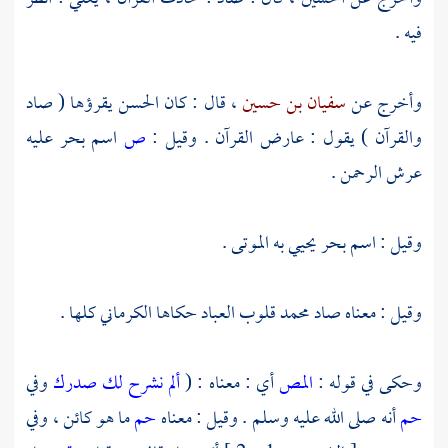
فيه .
وأخرج عن
سفيان بن حسين
، قال : كان
الحسن
يقرؤها ( صاد
والقرآن ) يقول : عارض القرآن . وقيل :
ص
اسم بحر عليه
عرش الرحمن .
وقيل : اسم بحر يحيي به الموتى .
وقيل : معناه صاد
محمد
قلوب العباد حكاها
الكرماني
كلها .
وحكى في قوله :
المص
أي : معناه : (
ألم نشرح لك صدرك
وفي
حم
أنه صلى الله عليه وسلم . وقيل : معناه
حم
ما هو كائن ، وفي