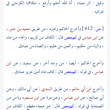
وقيل :
الر
معناه : أنا الله أعلم وأرفع ، حكاهما
الكرماني
في
غرائبه .
[
ص:
612 ]
وأخرج
الحاكم
وغيره ، من طريق
سعيد بن جبير
،
عن
ابن عباس
في
كهيعص
قال : الكاف من كريم ، والهاء من هاد
، والياء من حكيم ، والعين من عليم ، والصاد من صادق .
وأخرج
الحاكم
- أيضا - من وجه آخر ، عن
سعيد
، عن
ابن
عباس
، في قوله :
كهيعص
قال : كاف هاد أمين عزيز صادق .
وأخرج
ابن أبي حاتم
، من طريق
السدي
: عن
أبي مالك
، وعن
أبي صالح
، عن
ابن عباس
، وعن
مرة
عن
ابن مسعود
وناس من
الصحابة في قوله :
كهيعص
قال : هو هجاء مقطع : الكاف من