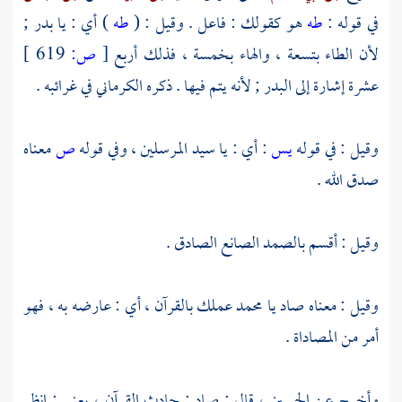
في قوله :
طه
هو كقولك : فاعل . وقيل : (
طه
) أي : يا بدر ;
لأن الطاء بتسعة ، والهاء بخمسة ، فذلك أربع
[
ص:
619 ]
عشرة إشارة إلى البدر ; لأنه يتم فيها . ذكره
الكرماني
في غرائبه .
وقيل : في قوله
يس
: أي : يا سيد المرسلين ، وفي قوله
ص
معناه
صدق الله .
وقيل : أقسم بالصمد الصانع الصادق .
وقيل : معناه صاد
يا محمد
عملك بالقرآن ، أي : عارضه به ، فهو
أمر من المصاداة .
وأخرج عن
الحسين
، قال : صاد : حادث القرآن ، يعني : انظر