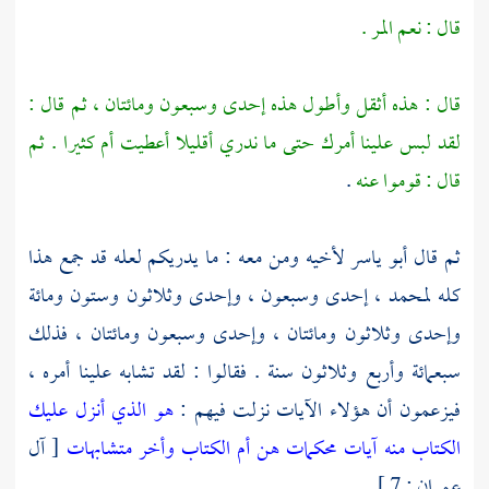
قال : نعم المر .
قال : هذه أثقل وأطول هذه إحدى وسبعون ومائتان ، ثم قال :
لقد لبس علينا أمرك حتى ما ندري أقليلا أعطيت أم كثيرا . ثم
قال : قوموا عنه
.
ثم قال
أبو ياسر
لأخيه ومن معه : ما يدريكم لعله قد جمع هذا
كله
لمحمد
، إحدى وسبعون ، وإحدى وثلاثون وستون ومائة
وإحدى وثلاثون ومائتان ، وإحدى وسبعون ومائتان ، فذلك
سبعمائة وأربع وثلاثون سنة . فقالوا : لقد تشابه علينا أمره ،
فيزعمون أن هؤلاء الآيات نزلت فيهم :
هو الذي أنزل عليك
الكتاب منه آيات محكمات هن أم الكتاب وأخر متشابهات
[ آل
عمران : 7 ] .