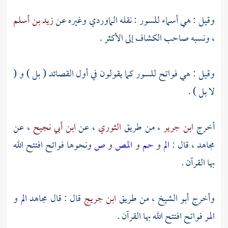
وقيل : هي أسماء للسور : نقله
الماوردي
وغيره عن
زيد بن أسلم
، ونسبه صاحب الكشاف إلى الأكثر .
وقيل : هي فواتح للسور كما يقولون في أول القصائد ( بل ) و (
لا بل ) .
أخرج
ابن جرير
، من طريق
الثوري
، عن
ابن أبي نجيح
، عن
مجاهد
، قال :
الم
و
حم
و
المص
و
ص
ونحوها فواتح افتتح الله
بها القرآن .
وأخرج
أبو الشيخ
، من طريق
ابن جريج
قال : قال
مجاهد
الم
و
المر
فواتح افتتح الله بها القرآن .