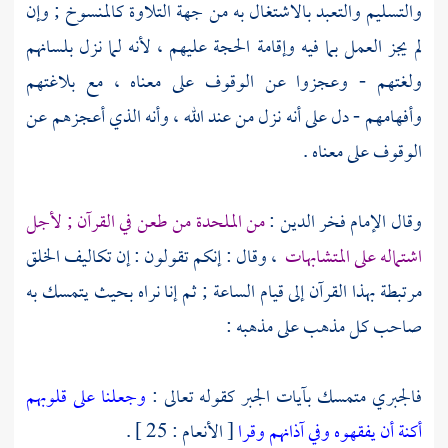
والتسليم والتعبد بالاشتغال به من جهة التلاوة كالمنسوخ ; وإن
لم يجز العمل بما فيه وإقامة الحجة عليهم ، لأنه لما نزل بلسانهم
ولغتهم - وعجزوا عن الوقوف على معناه ، مع بلاغتهم
وأفهامهم - دل على أنه نزل من عند الله ، وأنه الذي أعجزهم عن
الوقوف على معناه .
وقال
الإمام فخر الدين
:
من الملحدة من طعن في القرآن ; لأجل
اشتماله على المتشابهات
، وقال : إنكم تقولون : إن تكاليف الخلق
مرتبطة بهذا القرآن إلى قيام الساعة ; ثم إنا نراه بحيث يتمسك به
صاحب كل مذهب على مذهبه :
فالجبري
متمسك بآيات الجبر كقوله تعالى :
وجعلنا على قلوبهم
أكنة أن يفقهوه وفي آذانهم وقرا
[ الأنعام : 25 ] .