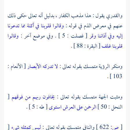
والقدري
يقول : هذا مذهب الكفار ، بدليل أنه تعالى حكى ذلك
عنهم في معرض الذم في قوله :
وقالوا قلوبنا في أكنة مما تدعونا
إليه وفي آذاننا وقر
[ فصلت : 5 ] . وفي موضع آخر :
وقالوا
قلوبنا غلف
[ البقرة : 88 ] .
ومنكر الرؤية متمسك بقوله تعالى :
لا تدركه الأبصار
[ الأنعام :
103 ] .
ومثبت الجهة متمسك بقوله تعالى :
يخافون ربهم من فوقهم
[
النحل : 50 ]
الرحمن على العرش استوى
[ طه : 5 ] .
[
ص:
622 ]
والنافي متمسك بقوله تعالى :
ليس كمثله شيء
[