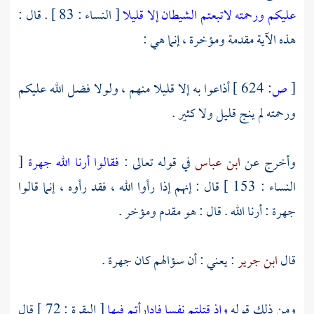
عليكم ورحمته لاتبعتم الشيطان إلا قليلا
[ النساء : 83 ] . قال :
هذه الآية مقدمة ومؤخرة ، إنما هي :
[
ص:
624 ]
أذاعوا به إلا قليلا منهم ، ولولا فضل الله عليكم
ورحمته لم ينج قليل ولا كثير .
وأخرج عن
ابن عباس
في قوله تعالى :
فقالوا أرنا الله جهرة
[
النساء : 153 ] قال : إنهم إذا رأوا الله ، فقد رأوه ، إنما قالوا
جهرة : أرنا الله . قال : هو مقدم ومؤخر .
قال
ابن جرير
: يعني : أن سؤالهم كان جهرة .
ومن ذلك قوله
وإذ قتلتم نفسا فادارأتم فيها
[ البقرة : 72 ] قال