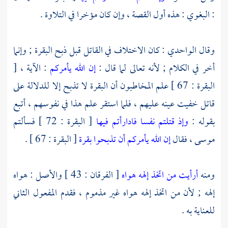
:
البغوي
: هذه أول القصة ، وإن كان مؤخرا في التلاوة .
وقال
الواحدي
: كان الاختلاف في القاتل قبل ذبح البقرة ; وإنما
أخر في الكلام ; لأنه تعالى لما قال :
إن الله يأمركم
: الآية ، [
البقرة : 67 ] علم المخاطبون أن البقرة لا تذبح إلا للدلالة على
قاتل خفيت عينه عليهم ، فلما استقر علم هذا في نفوسهم ، أتبع
بقوله :
وإذ قتلتم نفسا فادارأتم فيها
[ البقرة : 72 ] فسألتم
موسى
، فقال
إن الله يأمركم أن تذبحوا بقرة
[ البقرة : 67 ] .
ومنه
أرأيت من اتخذ إلهه هواه
[ الفرقان : 43 ] والأصل : هواه
إلهه ; لأن من اتخذ إلهه هواه غير مذموم ، فقدم المفعول الثاني
للعناية به .