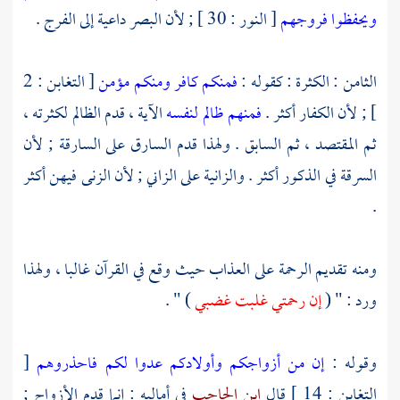
ويحفظوا فروجهم
[ النور : 30 ] ; لأن البصر داعية إلى الفرج .
الثامن : الكثرة : كقوله :
فمنكم كافر ومنكم مؤمن
[ التغابن : 2
] ; لأن الكفار أكثر .
فمنهم ظالم لنفسه
الآية ، قدم الظالم لكثرته ،
ثم المقتصد ، ثم السابق . ولهذا قدم السارق على السارقة ; لأن
السرقة في الذكور أكثر . والزانية على الزاني ; لأن الزنى فيهن أكثر
.
ومنه تقديم الرحمة على العذاب حيث وقع في القرآن غالبا ، ولهذا
ورد : " (
إن رحمتي غلبت غضبي
) " .
وقوله :
إن من أزواجكم وأولادكم عدوا لكم فاحذروهم
[
التغابن : 14 ] قال
ابن الحاجب
في أماليه : إنما قدم الأزواج ;