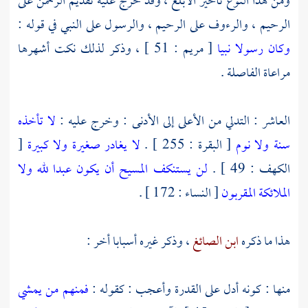
ومن هذا النوع تأخير الأبلغ ، وقد خرج عليه تقديم الرحمن على
الرحيم ، والرءوف على الرحيم ، والرسول على النبي في قوله :
وكان رسولا نبيا
[ مريم : 51 ] ، وذكر لذلك نكت أشهرها
مراعاة الفاصلة .
العاشر : التدلي من الأعلى إلى الأدنى : وخرج عليه :
لا تأخذه
سنة ولا نوم
[ البقرة : 255 ] .
لا يغادر صغيرة ولا كبيرة
[
الكهف : 49 ] .
لن يستنكف المسيح أن يكون عبدا لله ولا
الملائكة المقربون
[ النساء : 172 ] .
هذا ما ذكره
ابن الصائغ
، وذكر غيره أسبابا أخر :
منها : كونه أدل على القدرة وأعجب : كقوله :
فمنهم من يمشي