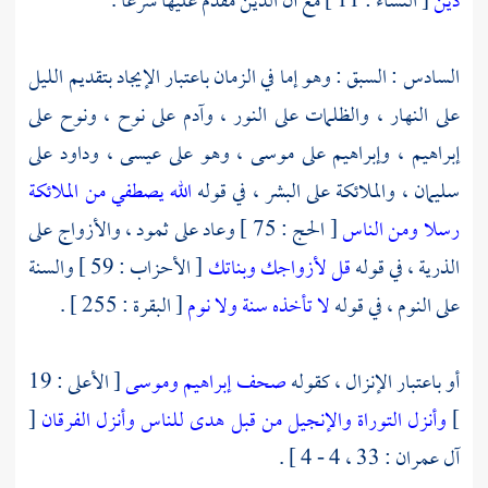
دين
[ النساء : 11 ] مع أن الدين مقدم عليها شرعا .
السادس : السبق : وهو إما في الزمان باعتبار الإيجاد بتقديم الليل
على النهار ، والظلمات على النور ،
وآدم
على
نوح
،
ونوح
على
إبراهيم
،
وإبراهيم
على
موسى
، وهو على
عيسى
،
وداود
على
سليمان
، والملائكة على البشر ، في قوله
الله يصطفي من الملائكة
رسلا ومن الناس
[ الحج : 75 ]
وعاد
على
ثمود
، والأزواج على
الذرية ، في قوله
قل لأزواجك وبناتك
[ الأحزاب : 59 ] والسنة
على النوم ، في قوله
لا تأخذه سنة ولا نوم
[ البقرة : 255 ] .
أو باعتبار الإنزال ، كقوله
صحف إبراهيم وموسى
[ الأعلى : 19
]
وأنزل التوراة والإنجيل من قبل هدى للناس وأنزل الفرقان
[
آل عمران : 33 ، 4 - 4 ] .