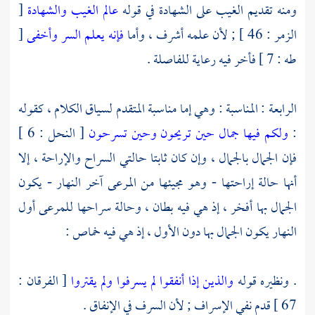
ومنه تقديم الغيب على الشهادة في قوله
عالم الغيب والشهادة
[
الزمر : 46 ] ; لأن علمه أشرف ، وأما
فإنه يعلم السر وأخفى
[
طه : 7 ] فأخر فيه رعاية للفاصلة .
الرابعة : المناسبة : وهي إما مناسبة المتقدم لسياق الكلام ، كقوله
:
ولكم فيها جمال حين تريحون وحين تسرحون
[ النحل : 6 ]
فإن الجمال بالجمال ، وإن كان ثابتا حالتي السراح والإراحة ، إلا
أنها حالة إراحتها - وهو مجيئها من المرعى آخر النهار - يكون
الجمال بها أفخر ، إذ هي فيه بطان ، وحالة سراحها للمرعى أول
النهار يكون الجمال بها دون الأول ، إذ هي فيه خماص :
. ونظيره قوله
والذين إذا أنفقوا لم يسرفوا ولم يقتروا
[ الفرقان :
67 ] قدم نفي الإسراف ; لأن السرف في الإنفاق .