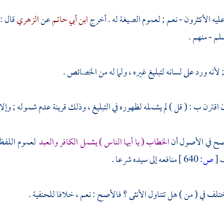
يه الأكثرون - نعم ; لعموم الصيغة له . أخرج
ابن أبي حاتم
عن
الزهري
قال : 
لم - منهم .
 ; لأنه ورد على لسانه لتبليغ غيره ، ولما له من الخصائص .
 اقترن ب : ( قل ) لم يشمله لظهوره في التبليغ ، وذلك قرينة عدم شموله ; وإلا
أصح في الأصول أن
الخطاب ( يا أيها الناس ) يشمل الكافر والعبد
لعموم اللفظ .
ف
[
ص:
640 ]
منافعه إلى سيده شرعا .
تلف في ( من ) هل تتناول الأنثى ؟ فالأصح : نعم ، خلافا للحنفية .