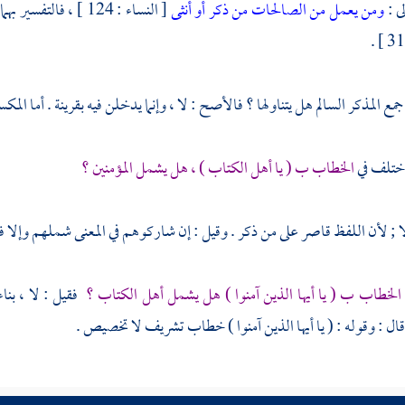
لى :
ومن يعمل من الصالحات من ذكر أو أنثى
[ النساء : 124 ] ، فالتفسير بهما دال على تناول ( من ) لهما . وقوله :
ع المذكر السالم هل يتناولها ؟ فالأصح : لا ، وإنما يدخلن فيه بقرينة . أما المك
ختلف في
الخطاب ب ( يا أهل الكتاب ) ، هل يشمل المؤمنين ؟
 ; لأن اللفظ قاصر على من ذكر . وقيل : إن شاركوهم في المعنى شملهم وإلا فل
الخطاب ب ( يا أيها الذين آمنوا ) هل يشمل أهل الكتاب ؟
فقيل : لا ، بنا
قال : وقوله : ( يا أيها الذين آمنوا ) خطاب تشريف لا تخصيص .