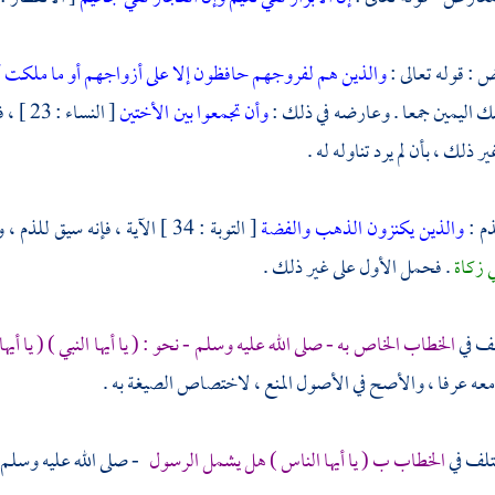
 : قوله تعالى :
والذين هم لفروجهم حافظون
إلا على أزواجهم أو ما ملكت أ
ك اليمين جمعا . وعارضه في ذلك :
وأن تجمعوا بين الأختين
[ النس
ر ذلك ، بأن لم يرد تناوله له .
ذم :
والذين يكنزون الذهب والفضة
[ التوبة : 34 ] الآية ، فإنه سيق للذم ، وظاهره يعم الحلي المباح ، وعارضه في ذلك حديث
ي زكاة
. فحمل الأول على غير ذلك .
تلف في
الخطاب الخاص به - صلى الله عليه وسلم - نحو : ( يا أيها النبي ) ( يا أ
 معه عرفا ، والأصح في الأصول المنع ، لاختصاص الصيغة به .
تلف في
الخطاب ب ( يا أيها الناس ) هل يشمل الرسول
- صلى الله عليه وسلم 