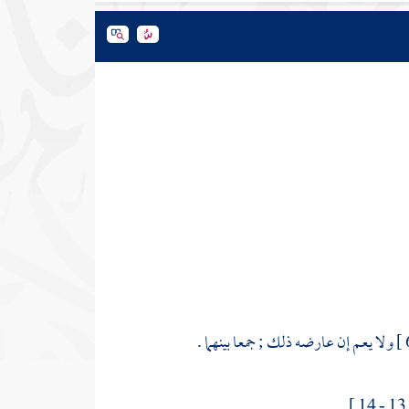
ولا يعم إن عارضه ذلك ; جمعا بينهما .