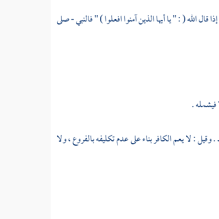
إذا قال الله ( : " يا أيها الذين آمنوا افعلوا ) " فالنبي - صلى
 فيشمله .
 وقيل : لا يعم الكافر بناء على عدم تكليفه بالفروع ، ولا