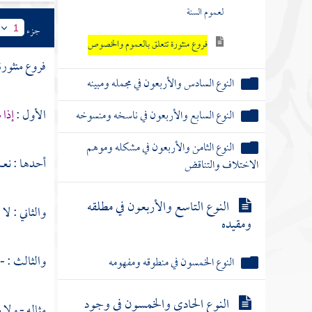
لعموم السنة
جزء
1
فروع منثورة تتعلق بالعموم والخصوص
فروع منثور
النوع السادس والأربعون في مجمله ومبينه
الأول :
إذا 
النوع السابع والأربعون في ناسخه ومنسوخه
النوع الثامن والأربعون في مشكله وموهم
أحدها : نعم 
الاختلاف والتناقض
النوع التاسع والأربعون في مطلقه
والثاني : لا
ومقيده
والثالث : -
النوع الخمسون في منطوقه ومفهومه
النوع الحادي والخمسون في وجود
مثاله - ولا