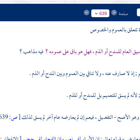
صفحة
639
ة تتعلق بالعموم والخصوص
سيق العام للمدح أو الذم ، فهل هو باق على عمومه ؟
فيه مذاهب ؟
; إذ لا صارف عنه ، ولا تنافي بين العموم وبين المدح أو الذم .
 ; لأنه لم يسق للتعميم بل للمدح أو للذم .
 وهو الأصح - التفصيل ، فيعم إن لم يعارضه عام آخر لم يسق لذلك
[
ص:
639 ]
 معارض - قوله تعالى :
إن الأبرار لفي نعيم
وإن الفجار لفي جحيم
[ الانفطار : 13 - 14 ] .