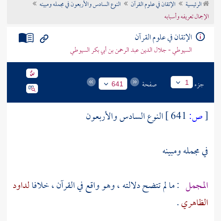
الرئيسية
الإتقان في علوم القرآن
النوع السادس والأربعون في مجمله ومبينه
تراجم الأعلام
الإجمال تعريفه وأسبابه
الإتقان في علوم القرآن
السيوطي - جلال الدين عبد الرحمن بن أبي بكر السيوطي
جزء
صفحة
1
641
[
ص:
641 ]
النوع السادس والأربعون
في مجمله ومبينه
المجمل
: ما لم تتضح دلالته ، وهو واقع في القرآن ، خلافا
لداود
الظاهري
.