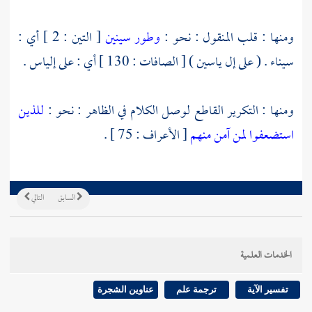
ومنها : قلب المنقول : نحو :
وطور سينين
[ التين : 2 ] أي :
سيناء . ( على إل ياسين ) [ الصافات : 130 ] أي : على إلياس .
ومنها : التكرير القاطع لوصل الكلام في الظاهر : نحو :
للذين
استضعفوا لمن آمن منهم
[ الأعراف : 75 ] .
السابق
التالي
الخدمات العلمية
تفسير الآية
ترجمة علم
عناوين الشجرة