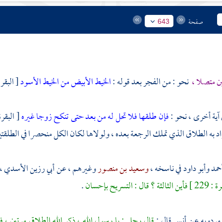
صفحة
643
ين متصلا ،
نحو : من الفجر بعد قوله :
الخيط الأبيض من الخيط الأسود
[ البقرة : 87
آية أخرى ، نحو :
فإن طلقها فلا تحل له من بعد حتى تنكح زوجا غيره
[ البقرة : 230 ] بعد
راد به الطلاق الذي تملك الرجعة بعده ، ولولاها لكان الكل منحصرا في الطلقتي
حمد
وأبو داود
في ناسخه ،
وسعيد بن منصور
وغيرهم ، عن
أبي رزين الأسدي
،
ة ؟ قال : التسريح بإحسان
.
 مردويه
عن
أنس
قال :
قال رجل : يا رسول الله ، ذكر الله الطلاق مرتين ، فأ