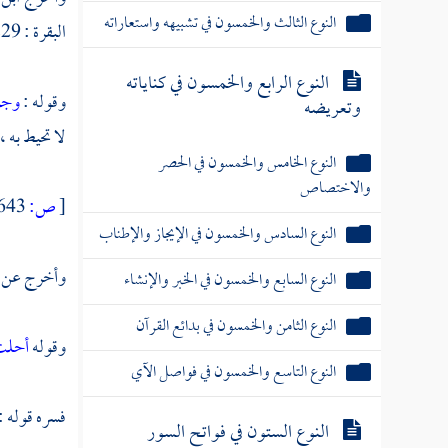
النوع الثالث والخمسون في تشبيهه واستعاراته
البقرة : 229 ] .
النوع الرابع والخمسون في كناياته
وقوله :
وجو
وتعريضه
لا تحيط به ، 
النوع الخامس والخمسون في الحصر
والاختصاص
[
ص:
643 ]
النوع السادس والخمسون في الإيجاز والإطناب
وأخرج عن
النوع السابع والخمسون في الخبر والإنشاء
النوع الثامن والخمسون في بدائع القرآن
وقوله
أحلت 
النوع التاسع والخمسون في فواصل الآي
فسره قوله :
النوع الستون في فواتح السور