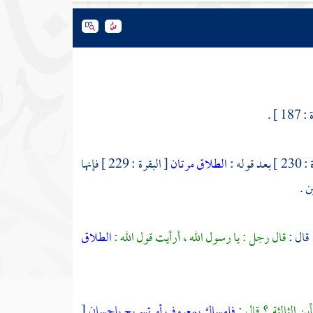
1 ] .
 قوله :
الطلاق مرتان
[ البقرة : 229 ] فإنها
ن .
 قال :
قال رجل : يا رسول الله ، أرأيت قول الله :
الطلاق
ين الثالثة ؟ قال :
فإمساك بمعروف أو تسريح بإحسان
[