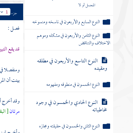
المجمل أو لا
جزء
1
النوع السابع والأربعون في ناسخه ومنسوخه
فصل :
النوع الثامن والأربعون في مشكله وموهم
الاختلاف والتناقض
قد يقع التبي
النوع التاسع والأربعون في مطلقه
ومقيده
ومنفصلا في 
بينت أن الم
النوع الخمسون في منطوقه ومفهومه
وقد أخرج
أ
النوع الحادي والخمسون في وجود
مخاطباته
مرتان
[ البقرة : 229 ] فأين الثالث
النوع الثاني والخمسون في حقيقته ومجازه
وأخرج
ابن