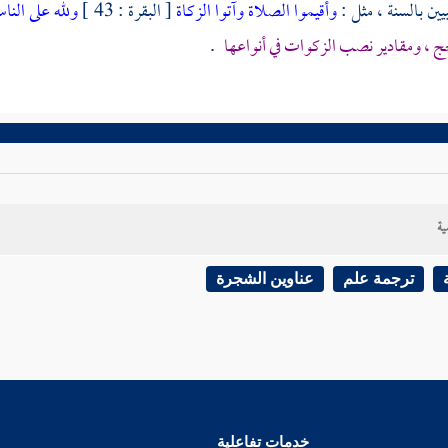
يين بالسنة ، مثل :
وأقيموا الصلاة وآتوا الزكاة
[ البقرة : 43 ]
ولله على الن
ج ، ومقادير نصب الزكوات في أنواعها
.
ية
ترجمة علم
عناوين الشجرة
خدمات تفاعلية