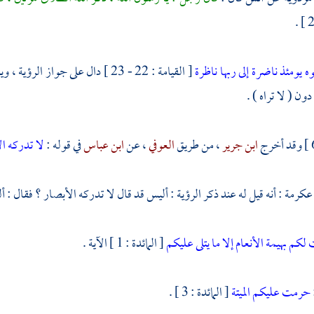
ه يومئذ ناضرة
إلى ربها ناظرة
[ القيامة : 22 - 23 ] دال على جواز الرؤية ، ويفسر أن المراد بقوله :
دون ( لا تراه ) .
وقد أخرج
ابن جرير
، من طريق
العوفي
، عن
ابن عباس
في قوله :
لا تدركه ا
عكرمة
: أنه قيل له عند ذكر الرؤية : أليس قد قال لا تدركه الأبصار ؟ فقال : 
لكم بهيمة الأنعام إلا ما يتلى عليكم
[ المائدة : 1 ] الآية .
حرمت عليكم الميتة
[ المائدة : 3 ] .