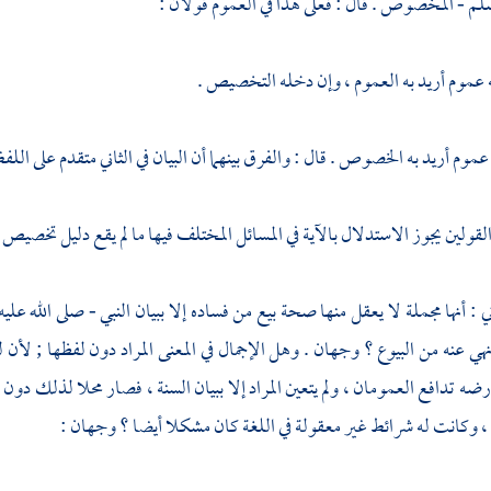
سلم - المخصوص . قال : فعلى هذا في العموم قولان :
ه عموم أريد به العموم ، وإن دخله التخصيص .
ه عموم أريد به الخصوص . قال : والفرق بينهما أن البيان في الثاني متقدم على اللف
لقولين يجوز الاستدلال بالآية في المسائل المختلف فيها ما لم يقع دليل تخصيص .
ي : أنها مجملة لا يعقل منها صحة بيع من فساده إلا ببيان النبي - صلى الله عل
ي عنه من البيوع ؟ وجهان . وهل الإجمال في المعنى المراد دون لفظها ; لأن ل
رضه تدافع العمومان ، ولم يتعين المراد إلا ببيان السنة ، فصار محلا لذلك دون الل
، وكانت له شرائط غير معقولة في اللغة كان مشكلا أيضا ؟ وجهان :