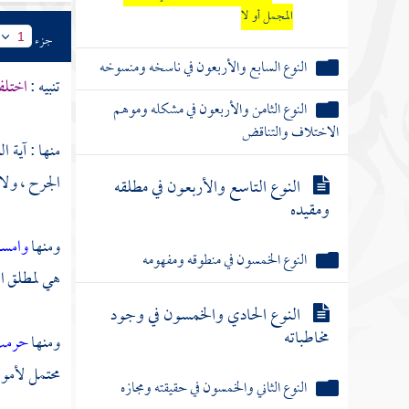
المجمل أو لا
جزء
1
النوع السابع والأربعون في ناسخه ومنسوخه
تنبيه :
اختلف
النوع الثامن والأربعون في مشكله وموهم
الاختلاف والتناقض
منها : آية ا
الجرح ، ولا
النوع التاسع والأربعون في مطلقه
ومقيده
ومنها
وامس
النوع الخمسون في منطوقه ومفهومه
هي لمطلق ال
النوع الحادي والخمسون في وجود
مخاطباته
ومنها
حرمت
محتمل لأمور
النوع الثاني والخمسون في حقيقته ومجازه