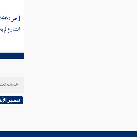
النوع الثامن والسبعون في معرفة شروط المفسر
وآدابه
[
ص:
646 ]
النوع التاسع والسبعون في غرائب
الشارع لم ي
التفسير
النوع الثمانون في طبقات المفسرين
خاتمة
الخدمات العلم
تفسير الآية