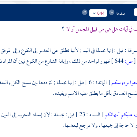
صفحة
644
 في آيات هل هي من قبيل المجمل أو لا
؟
لسرقة : قيل : إنها مجملة في اليد ; لأنها تطلق على العضو إلى الكوع وإلى المرفق
[
ص:
644 ]
ظهور لواحد من ذلك ، وإبانة الشارع من الكوع تبين أن المراد ذلك 
حوا برءوسكم
[ المائدة : 6 ] قيل : إنها مجملة ; لترددها بين مسح الك
مسح الصادق بأقل ما يطلق عليه الاسم ويفيده .
 عليكم أمهاتكم
[ النساء : 23 ] قيل : مجملة ; لأن إسناد التحريم إل
 لا حاجة إلى جميعها ، ولا مرجح لبعضها .