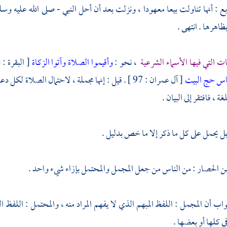
بع : أنها تناولت بيعا معهودا ، ونزلت بعد أن أحل النبي - صلى الله عليه وسل
ظاهرها . انتهى .
ات التي فيها الأسماء الشرعية
، نحو :
وأقيموا الصلاة وآتوا الزكاة
[ البقرة : 43 ] .
لناس حج البيت
[ آل عمران : 97 ] . قيل : إنها مجملة ، لاحتمال الصل
ة ، فافتقر إلى البيان .
 بل يحمل على كل ما ذكر إلا ما خص بدليل .
بن الحصار
: من الناس من جعل المجمل والمحتمل بإزاء شيء واحد .
اب أن المجمل : اللفظ المبهم الذي لا يفهم المراد منه ، والمحتمل : اللفظ 
ي كلها أو بعضها .