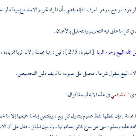
لوجود المرجح ، وهو العرف ; فإنه يقضي بأن المراد تحريم الاستمتاع بوطء أو نح
ي كل ما علق فيه التحريم والتحليل بالأعيان .
 الله البيع وحرم الربا
[ البقرة : 275 ] : قيل : إنها مجملة ; لأن الربا الزيادة ، وما من بيع إلا وفيه زيادة ، فافتقر إلى بيان ما يحل وما يحرم .
 لأن البيع منقول شرعا ، فحمل على عمومه ما لم يقم دليل التخصيص .
ردي
:
للشافعي
في هذه الآية أربعة أقوال :
ا عامة ; فإن لفظها لفظ عموم يتناول كل بيع ، ويقتضي إباحة جميعها إلا ما 
لله عليه وسلم - نهى عن بيوع كانوا يعتادونها ، ولم يبين الجائز ، فدل على أن الآ