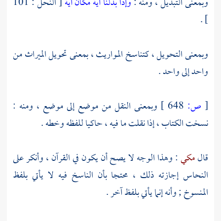
وبمعنى التبديل ، ومنه :
وإذا بدلنا آية مكان آية
[ النحل : 101
] .
وبمعنى التحويل ، كتناسخ المواريث ، بمعنى تحويل الميراث من
واحد إلى واحد .
[
ص:
648 ]
وبمعنى النقل من موضع إلى موضع ، ومنه :
نسخت الكتاب ، إذا نقلت ما فيه ، حاكيا للفظه وخطه .
قال
مكي
: وهذا الوجه لا يصح أن يكون في القرآن ، وأنكر على
النحاس
إجازته ذلك ، محتجا بأن الناسخ فيه لا يأتي بلفظ
المنسوخ ; وأنه إنما يأتي بلفظ آخر .