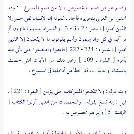
وقسم هو من قسم المخصوص ، لا من قسم المنسوخ
: وقد
اعتنى
ابن العربي
بتحريره فأجاد ، كقوله
إن الإنسان لفي خسر
إلا
الذين آمنوا
[ العصر : 2 ، 3 - 3 ]
والشعراء يتبعهم الغاوون
ألم
تر أنهم في كل واد يهيمون
وأنهم يقولون ما لا يفعلون
إلا الذين
آمنوا
[ الشعراء : 224 - 227 ]
فاعفوا واصفحوا حتى يأتي الله
بأمره
[ البقرة : 109 ] وغير ذلك من الآيات التي خصت
باستثناء أو غاية . ، وقد أخطأ من أدخلها في المنسوخ .
ومنه قوله :
ولا تنكحوا المشركات حتى يؤمن
[ البقرة : 221 ] .
قيل : إنه نسخ بقوله :
والمحصنات من الذين أوتوا الكتاب
[
المائدة : 5 ] وإنما هو مخصوص به .
وقسم رفع ما كان عليه الأمر في الجاهلية أو في شرائع من قبلنا ،