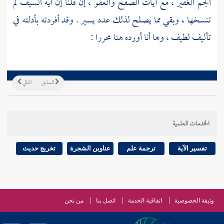
الجم الغفير ، مع آيات الصفح والعفو ، إن قلنا إن آية السيف لم
تنسخها ، وبقي مما يصلح لذلك عدد يسير . وقد أفردته بأدلته في
تأليف لطيف ، وها أنا أورده هنا محررا :
السابق
التالي
الخدمات العلمية
تفسير الآية
ترجمة علم
عناوين الشجرة
تخريج حديث
وثيقة الخصوصية
اتفاقية الخدمة
اتصل بنا
من نحن