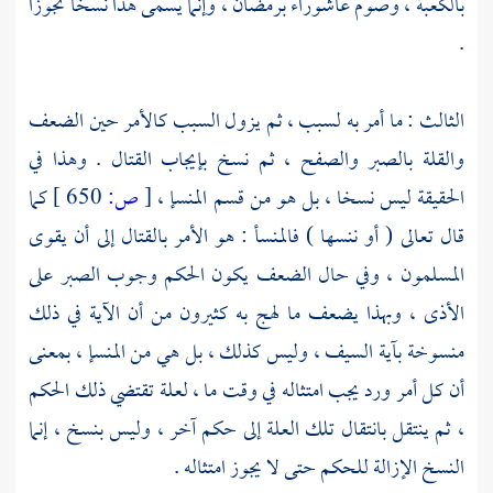
بالكعبة
، وصوم عاشوراء برمضان ، وإنما يسمى هذا نسخا تجوزا
.
الثالث : ما أمر به لسبب ، ثم يزول السبب كالأمر حين الضعف
والقلة بالصبر والصفح ، ثم نسخ بإيجاب القتال . وهذا في
الحقيقة ليس نسخا ، بل هو من قسم المنسإ ،
[
ص:
650 ]
كما
قال تعالى ( أو ننسها ) فالمنسأ : هو الأمر بالقتال إلى أن يقوى
المسلمون ، وفي حال الضعف يكون الحكم وجوب الصبر على
الأذى ، وبهذا يضعف ما لهج به كثيرون من أن الآية في ذلك
منسوخة بآية السيف ، وليس كذلك ، بل هي من المنسإ ، بمعنى
أن كل أمر ورد يجب امتثاله في وقت ما ، لعلة تقتضي ذلك الحكم
، ثم ينتقل بانتقال تلك العلة إلى حكم آخر ، وليس بنسخ ، إنما
النسخ الإزالة للحكم حتى لا يجوز امتثاله .