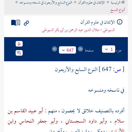
الرئيسية
الإتقان في علوم القرآن
النوع السابع والأربعون في ناسخه ومنسوخه
تراجم الأعلام
أنواع النسخ
الإتقان في علوم القرآن
السيوطي - جلال الدين عبد الرحمن بن أبي بكر السيوطي
جزء
صفحة
1
647
[
ص:
647 ]
النوع السابع والأربعون
في ناسخه ومنسوخه
أفرده بالتصنيف خلائق لا يحصون ، منهم :
أبو عبيد القاسم بن
سلام
،
وأبو داود السجستاني
،
وأبو جعفر النحاس
وابن
الأنباري
،
ومكي
،
وابن العربي
، وآخرون .