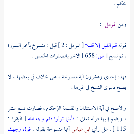
محكم .
ومن
المزمل
:
قوله
قم الليل إلا قليلا
[ المزمل : 2 ] قيل : منسوخ بآخر السورة
، ثم نسخ
[
ص:
658 ]
الآخر بالصلوات الخمس .
فهذه إحدى وعشرون آية منسوخة ، على خلاف في بعضها ، لا
يصح دعوى النسخ في غيرها .
والأصح في آية الاستئذان والقسمة الإحكام ، فصارت تسع عشر
، ويضم إليها قوله تعالى :
فأينما تولوا فثم وجه الله
[ البقرة :
115 ] . على رأي
ابن عباس
أنها منسوخة بقوله :
فول وجهك