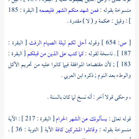
منسوخة بقوله :
فمن شهد منكم الشهر فليصمه
[ البقرة : 185
] : وقيل : محكمة و ( لا ) مقدرة .
[
ص:
654 ]
وقوله
أحل لكم ليلة الصيام الرفث
[ البقرة :
187 ] . ناسخة لقوله :
كما كتب على الذين من قبلكم
[ البقرة :
183 ] ; لأن مقتضاها الموافقة فيما كانوا عليه من تحريم الأكل
والوطء بعد النوم ; ذكره
ابن العربي
.
، وحكى قولا آخر : أنه نسخ لما كان بالسنة .
قوله تعالى :
يسألونك عن الشهر الحرام
[ البقرة : 217 ] : الآية
منسوخة بقوله :
وقاتلوا المشركين كافة
الآية [ التوبة : 36 ] .