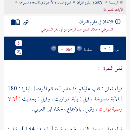
الرئيسية
الإتقان في علوم القرآن
النوع السابع والأربعون في ناسخه ومنسوخه
تراجم الأعلام
الآيات المنسوخة
الإتقان في علوم القرآن
السيوطي - جلال الدين عبد الرحمن بن أبي بكر السيوطي
جزء
صفحة
1
654
فمن
البقرة
:
قوله تعالى : كتب عليكم إذا حضر أحدكم الموت [ البقرة : 180
] الآية منسوخة ، قيل : بآية المواريث ، وقيل : بحديث :
ألا لا
وصية لوارث
، وقيل : بالإجماع ، حكاه
ابن العربي
.
قوله تعالى : وعلى الذين يطيقونه فدية [ البقرة : 184 ] . قيل :