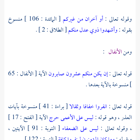
وقوله تعالى :
أو آخران من غيركم
[ المائدة : 106 ] منسوخ
بقوله :
وأشهدوا ذوي عدل منكم
[ الطلاق : 2 ] .
ومن
الأنفال
:
قوله تعالى :
إن يكن منكم عشرون صابرون
الآية [ الأنفال : 65
] منسوخة بالآية بعدها .
قوله تعالى :
انفروا خفافا وثقالا
[ براءة : 41 ] منسوخة بآيات
العذر ، وهو قوله :
ليس على الأعمى حرج
الآية [ الفتح : 17 ]
، وقوله تعالى :
ليس على الضعفاء
[ التوبة : 91 ] الآيتين ،
وبقوله :
وما كان المؤمنون لينفروا كافة
[ التوبة : 122 ] .