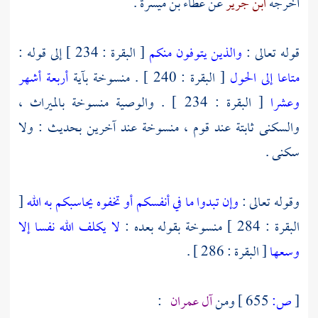
أخرجه
ابن جرير
عن
عطاء بن ميسرة
.
قوله تعالى :
والذين يتوفون منكم
[ البقرة : 234 ] إلى قوله :
متاعا إلى الحول
[ البقرة : 240 ] . منسوخة بآية
أربعة أشهر
وعشرا
[ البقرة : 234 ] . والوصية منسوخة بالميراث ،
والسكنى ثابتة عند قوم ، منسوخة عند آخرين بحديث : ولا
سكنى .
وقوله تعالى :
وإن تبدوا ما في أنفسكم أو تخفوه يحاسبكم به الله
[
البقرة : 284 ] منسوخة بقوله بعده :
لا يكلف الله نفسا إلا
وسعها
[ البقرة : 286 ] .
[
ص:
655 ]
ومن
آل عمران
: