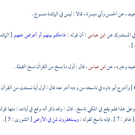
عبيد
، عن
الحسن
وأبي ميسرة
، قالا : ليس في المائدة منسوخ .
في المستدرك عن
ابن عباس
: أن قوله :
فاحكم بينهم أو أعرض عنهم
[ المائدة : 42 ] . منس
عبيد
وغيره ، عن
ابن عباس
، قال : أول ما نسخ من القرآن نسخ القبلة .
وأخرج
أبو داود
في ناسخه من وجه آخر عنه قال : أول آية نسخت من القرآن الق
وعلى هذا فلم يقع في المكي ناسخ . قال : وقد ذكر أنه وقع في آيات : منها ق
. فإنه ناسخ لقوله :
ويستغفرون لمن في الأرض
[ الشورى : 5 ] .