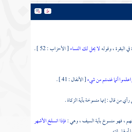
ة في البقرة ، وقوله
لا يحل لك النساء
[ الأحزاب : 52 ] .
اعلموا أنما غنمتم من شيء
[ الأنفال : 41 ] .
هم ، فهو منسوخ بآية السيف ، وهي :
فإذا انسلخ الأشهر