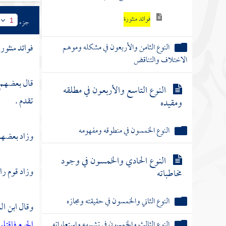
فوائد منثورة
جزء
1
النوع الثامن والأربعون في مشكله وموهم
فوائد منثورة
الاختلاف والتناقض
قال بعضهم
النوع التاسع والأربعون في مطلقه
تقدم .
ومقيده
النوع الخمسون في منطوقه ومفهومه
وزاد بعضهم ث
النوع الحادي والخمسون في وجود
وزاد قوم را
مخاطباته
النوع الثاني والخمسون في حقيقته ومجازه
وقال
ابن ال
الحرم فاقتلو
النوع الثالث والخمسون في تشبيهه واستعاراته