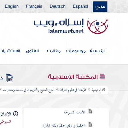
النوع الثاني والأربعون في قواعد مهمة يحتاج
عربي
Español
Deutsch
Français
English
المفسر إلى معرفتها
النوع الثالث والأربعون في المحكم والمتشابه
النوع الرابع والأربعون في مقدمه
ومؤخره
الرئيسية
موسوعات
مقالات
الفتوى
الاستشارات
النوع الخامس والأربعون في عامه وخاصه
النوع السادس والأربعون في مجمله ومبينه
المكتبة الإسلامية
كتب
النوع السابع والأربعون في ناسخه ومنسوخه
الرئيسية
الإتقان في علوم القرآن
النوع السابع والأربعون في ناسخه ومنسوخه
أنواع النسخ
الآيات المنسوخة
الإتقان 
السيوطي 
الحكمة في رفع الحكم وبقاء التلاوة