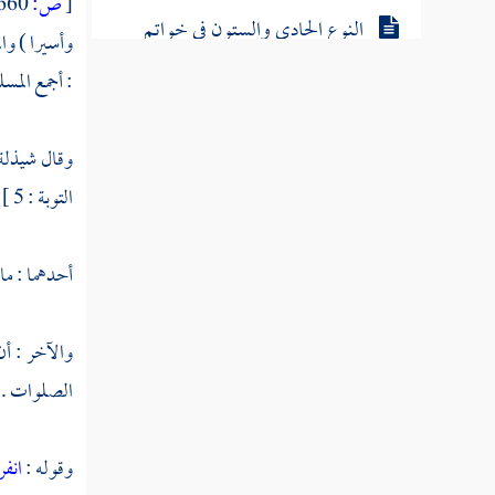
[
ص:
660 ]
النوع الحادي والستون في خواتم
وأسيرا ) وا
السور
: أجمع المس
النوع الثاني والستون في مناسبة الآيات والسور
وقال
شيذلة
النوع الثالث والستون في الآيات
التوبة : 5 ] ، ثم نسخ هذه بقوله :
المشتبهات
النوع الرابع والستون في إعجاز القرآن
أحدهما : ما 
النوع الخامس والستون في العلوم
والآخر : أن
المستنبطة من القرآن
الصلوات .
النوع السادس والستون في أمثال القرآن
وقوله :
انفر