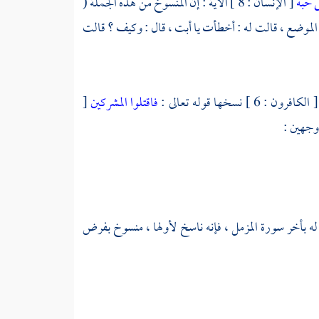
ى حبه
[ الإنسان : 8 ] الآية : إن المنسوخ من هذه الجملة (
ذا الموضع ، قالت له : أخطأت يا أبت ، قال : وكيف ؟ قالت
[ الكافرون : 6 ] نسخها قوله تعالى :
فاقتلوا المشركين
[
م يمثل له بأخر سورة المزمل ، فإنه ناسخ لأولها ، منسوخ بفرض