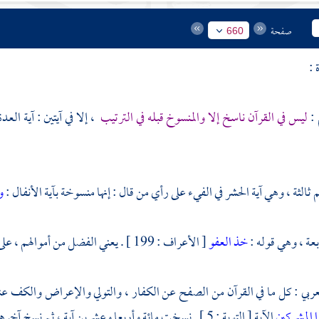
صفحة
660
 :
 :
ليس في القرآن ناسخ إلا والمنسوخ قبله في الترتيب
، إلا في آيتين : آية العد
الثة ، وهي آية الحشر في الفيء على رأي من قال : إنها منسوخة بآية الأنفال :
و
بعة ، وهي قوله :
خذ العفو
[ الأعراف : 199 ] . يعني الفضل من أموالهم ، على رأي من قال : إنها منسوخة بآية الزكاة .
عربي
: كل ما في القرآن من الصفح عن الكفار ، والتولي والإعراض والكف عن
ا المشركين
الآية [ التوبة : 5 ] . نسخت مائة وأربعا وعشرين آية ، ثم نسخ آخرها أولها . انتهى .