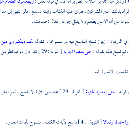
وذكر
هبة الله بن سلامة الضرير
أنه قال في قوله تعالى :
ويطعمون الطعام عل
لمراد بذلك أسير المشركين . فقرئ عليه الكتاب وابنته تسمع . فلما انتهى إلى ه
لمون على أن الأسير يطعم ولا يقتل جوعا . فقال : صدقت .
في البرهان : يجوز نسخ الناسخ فيصير منسوخا ، كقوله
لكم دينكم ولي دين
حتى يعطوا الجزية
[ التوبة : 29 ] كذا قال ، وفيه نظر من وجهين :
تقدمت الإشارة إليه .
 قوله :
حتى يعطوا الجزية
[ التوبة : 29 ] مخصص للآية لا ناسخ ، نع
وا خفافا وثقالا
[ التوبة : 41 ] ناسخ لآيات الكف ، منسوخ بآيات العذر .