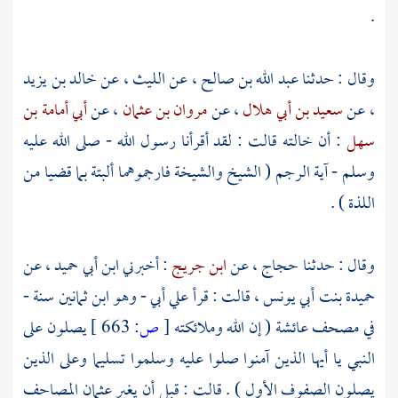
.
وقال : حدثنا
عبد الله بن صالح
، عن
الليث
، عن
خالد بن يزيد
، عن
سعيد بن أبي هلال
، عن
مروان بن عثمان
، عن
أبي أمامة بن
سهل
: أن خالته قالت : لقد أقرأنا رسول الله - صلى الله عليه
وسلم - آية الرجم ( الشيخ والشيخة فارجموهما ألبتة بما قضيا من
اللذة ) .
وقال : حدثنا
حجاج
، عن
ابن جريج
: أخبرني
ابن أبي حميد
، عن
حميدة بنت أبي يونس
، قالت : قرأ علي أبي - وهو ابن ثمانين سنة -
في مصحف
عائشة
( إن الله وملائكته
[
ص:
663 ]
يصلون على
النبي يا أيها الذين آمنوا صلوا عليه وسلموا تسليما وعلى الذين
يصلون الصفوف الأول ) . قالت : قبل أن يغير
عثمان
المصاحف