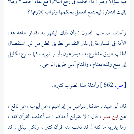
فيه سؤالا وهو : ما الحكمة في رفع التلاوة مع بقاء الحكم ؟ وهلا
بقيت التلاوة ليجتمع العمل بحكمها وثواب تلاوتها ؟
وأجاب صاحب الفنون : بأن ذلك ليظهر به مقدار طاعة هذه
الأمة في المسارعة إلى بذل النفوس بطريق الظن من غير استفصال
لطلب طريق مقطوع به ، فيسرعون بأيسر شيء ، كما سارع
الخليل
إلى ذبح ولده بمنام ، والمنام أدنى طريق الوحي .
[
ص:
662 ]
وأمثلة هذا الضرب كثيرة .
قال
أبو عبيد
: حدثنا
إسماعيل بن إبراهيم
، عن
أيوب
، عن
نافع
،
عن
ابن عمر
، قال : لا يقولن أحدكم : قد أخذت القرآن كله ،
وما يدريه ما كله ! قد ذهب منه قرآن كثير ، ولكن ليقل : قد