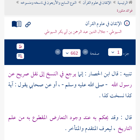
الرئيسية
الإتقان في علوم القرآن
النوع السابع والأربعون في ناسخه ومنسوخه
تراجم الأعلام
فوائد منثورة
الإتقان في علوم القرآن
السيوطي - جلال الدين عبد الرحمن بن أبي بكر السيوطي
جزء
صفحة
1
662
تنبيه : قال
ابن الحصار
: إنما
يرجع في النسخ إلى نقل صريح عن
رسول الله
- صلى الله عليه وسلم - ، أو عن صحابي يقول : آية
كذا نسخت كذا .
قال : وقد
يحكم به عند وجود التعارض المقطوع به من علم
التاريخ
، ليعرف المتقدم والمتأخر .