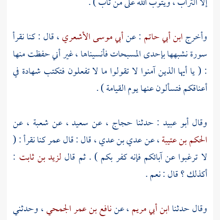
إلا التراب ، ويتوب الله على من تاب ) .
وأخرج
ابن أبي حاتم
: عن
أبي موسى الأشعري
، قال : كنا نقرأ
سورة نشبهها بإحدى المسبحات فأنسيناها ، غير أني حفظت منها
: ( يا أيها الذين آمنوا لا تقولوا ما لا تفعلون فتكتب شهادة في
أعناقكم فتسألون عنها يوم القيامة ) .
وقال
أبو عبيد
: حدثنا
حجاج
، عن
سعيد
، عن
شعبة
، عن
الحكم بن عتيبة
، عن
عدي بن عدي
، قال : قال
عمر
كنا نقرأ : (
لا ترغبوا عن آبائكم فإنه كفر بكم ) . ثم قال
لزيد بن ثابت
:
أكذلك ؟ قال : نعم .
وقال حدثنا
ابن أبي مريم
، عن
نافع بن عمر الجمحي
، وحدثني