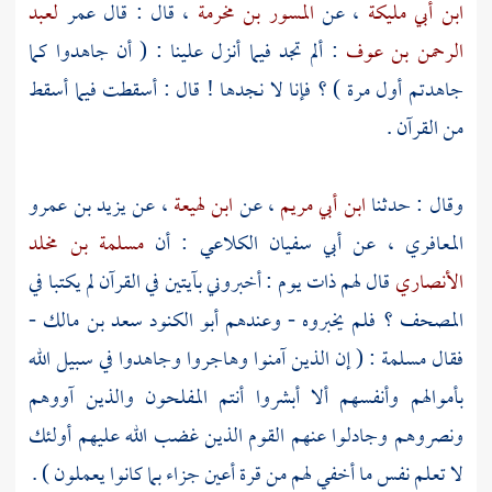
ابن أبي مليكة
، عن
المسور بن مخرمة
، قال : قال
عمر
لعبد
الرحمن بن عوف
: ألم تجد فيما أنزل علينا : ( أن جاهدوا كما
جاهدتم أول مرة ) ؟ فإنا لا نجدها ! قال : أسقطت فيما أسقط
من القرآن .
وقال : حدثنا
ابن أبي مريم
، عن
ابن لهيعة
، عن
يزيد بن عمرو
المعافري
، عن
أبي سفيان الكلاعي
: أن
مسلمة بن مخلد
الأنصاري
قال لهم ذات يوم : أخبروني بآيتين في القرآن لم يكتبا في
المصحف ؟ فلم يخبروه - وعندهم
أبو الكنود سعد بن مالك
-
فقال
مسلمة
: ( إن الذين آمنوا وهاجروا وجاهدوا في سبيل الله
بأموالهم وأنفسهم ألا أبشروا أنتم المفلحون والذين آووهم
ونصروهم وجادلوا عنهم القوم الذين غضب الله عليهم أولئك
لا تعلم نفس ما أخفي لهم من قرة أعين جزاء بما كانوا يعملون ) .