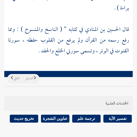
براءة ) .
قال
الحسين بن المنادي
في كتابه " ( الناسخ والمنسوخ ) : ومما
رفع رسمه من القرآن ولم يرفع من القلوب حفظه ، سورتا
القنوت في الوتر ، وتسمى سورتي الخلع والحفد .
السابق
التالي
الخدمات العلمية
تفسير الآية
ترجمة علم
عناوين الشجرة
تخريج حديث