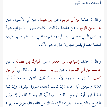
أخذت منه ما ظهر .
وقال : حدثنا
ابن أبي مريم
، عن
ابن لهيعة
، عن
أبي الأسود
، عن
عروة بن الزبير
، عن
عائشة
، قالت : كانت سورة الأحزاب تقرأ
في زمن النبي - صلى الله عليه وسلم - مائتي آية ، فلما كتب
عثمان
المصاحف لم يقدر منها إلا على ما هو الآن .
وقال : حدثنا
إسماعيل بن جعفر
، عن
المبارك بن فضالة
، عن
عاصم بن أبي النجود
، عن
زر بن حبيش
قال : قال لي
أبي بن
كعب
: كأي تعد سورة الأحزاب ؟ قلت اثنتين وسبعين آية أو
ثلاثة وسبعين آية . قال : إن كانت لتعدل سورة البقرة ; وإن كنا
لنقرأ فيها آية الرجم . قلت : وما آية الرجم ؟ قال ( إذا زنى
الشيخ والشيخة فارجموهما ألبتة نكالا من الله والله عزيز حكيم )