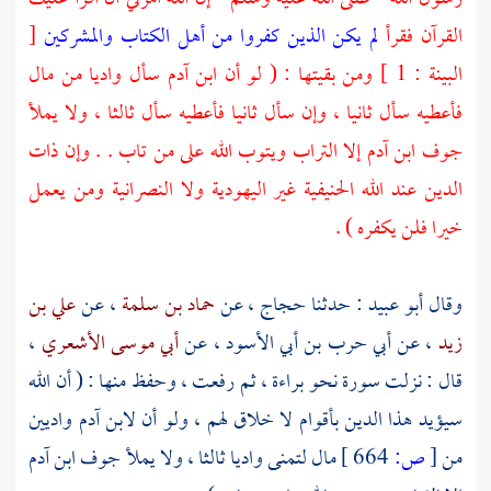
القرآن فقرأ
لم يكن الذين كفروا من أهل الكتاب والمشركين
[
البينة : 1 ] ومن بقيتها : ( لو أن ابن آدم سأل واديا من مال
فأعطيه سأل ثانيا ، وإن سأل ثانيا فأعطيه سأل ثالثا ، ولا يملأ
جوف ابن آدم إلا التراب ويتوب الله على من تاب . . وإن ذات
الدين عند الله الحنيفية غير اليهودية ولا النصرانية ومن يعمل
خيرا فلن يكفره ) .
وقال
أبو عبيد
: حدثنا
حجاج
، عن
حماد بن سلمة
، عن
علي بن
زيد
، عن
أبي حرب بن أبي الأسود
، عن
أبي موسى الأشعري
،
قال : نزلت سورة نحو براءة ، ثم رفعت ، وحفظ منها : ( أن الله
سيؤيد هذا الدين بأقوام لا خلاق لهم ، ولو أن لابن آدم واديين
من
[
ص:
664 ]
مال لتمنى واديا ثالثا ، ولا يملأ جوف ابن آدم