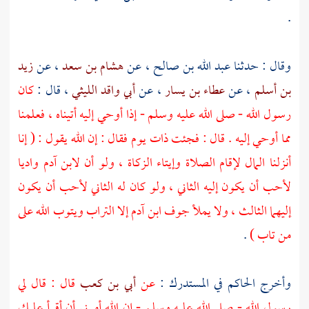
.
وقال : حدثنا
عبد الله بن صالح
، عن
هشام بن سعد
، عن
زيد
بن أسلم
، عن
عطاء بن يسار
، عن
أبي واقد الليثي
، قال :
كان
رسول الله - صلى الله عليه وسلم - إذا أوحي إليه أتيناه ، فعلمنا
مما أوحي إليه . قال : فجئت ذات يوم فقال : إن الله يقول : ( إنا
أنزلنا المال لإقام الصلاة وإيتاء الزكاة ، ولو أن لابن آدم واديا
لأحب أن يكون إليه الثاني ، ولو كان له الثاني لأحب أن يكون
إليهما الثالث ، ولا يملأ جوف ابن آدم إلا التراب ويتوب الله على
من تاب )
.
وأخرج
الحاكم
في المستدرك :
عن
أبي بن كعب
قال : قال لي
رسول الله - صلى الله عليه وسلم - إن الله أمرني أن أقرأ عليك