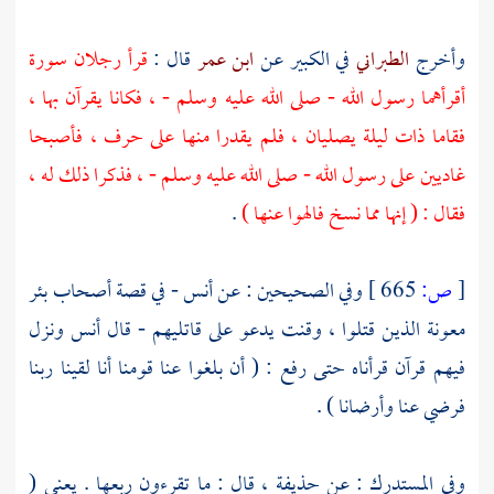
وأخرج
الطبراني
في الكبير عن
ابن عمر
قال :
قرأ رجلان سورة
أقرأهما رسول الله - صلى الله عليه وسلم - ، فكانا يقرآن بها ،
فقاما ذات ليلة يصليان ، فلم يقدرا منها على حرف ، فأصبحا
غاديين على رسول الله - صلى الله عليه وسلم - ، فذكرا ذلك له ،
فقال : ( إنها مما نسخ فالهوا عنها )
.
[
ص:
665 ]
وفي الصحيحين : عن
أنس
- في قصة أصحاب
بئر
معونة
الذين قتلوا ، وقنت يدعو على قاتليهم - قال
أنس
ونزل
فيهم قرآن قرأناه حتى رفع : ( أن بلغوا عنا قومنا أنا لقينا ربنا
فرضي عنا وأرضانا ) .
وفي المستدرك : عن
حذيفة
، قال : ما تقرءون ربعها . يعني (