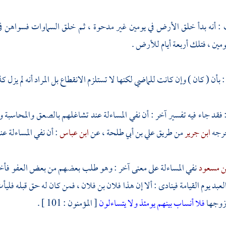
 : أنه بدأ خلق الأرض في يومين غير مدحوة ، ثم خلق السماوات فسواهن ف
ومين ، فتلك أربعة أيام للأرض .
 بأن ( كان ) وإن كانت للماضي لكنها لا تستلزم الانقطاع بل المراد أنه لم يزل ك
: فقد جاء فيه تفسير آخر : أن نفي المساءلة عند تشاغلهم بالصعق والمحاسبة و
رجه
ابن جرير
من طريق
علي بن أبي طلحة ،
عن
ابن عباس
: أن نفي المساءلة عند 
ن مسعود
نفي المساءلة على معنى آخر : وهو طلب بعضهم من بعض العفو فأ
لعبد يوم القيامة فينادى : ألا إن هذا فلان بن فلان ، فمن كان له حق قبله فليأت ،
 زوجها
فلا أنساب بينهم يومئذ ولا يتساءلون
[ المؤمنون : 101 ] .