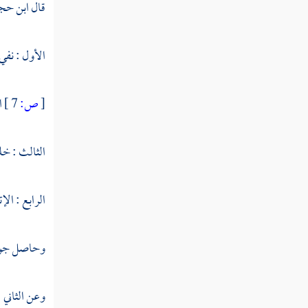
قال
ابن حج
النوع العشرون في معرفة حفاظه
ورواياته
الأول : نفي ا
النوع الحادي والعشرون في معرفة
[
ص:
7 ]
ا
العالي والنازل من أسانيده
الثالث : خلق
النوع الثاني والعشرون إلى السابع والعشرين
معرفة المتواتر والمشهور والآحاد والشاذ والموضوع
والمدرج
الرابع : الإ
النوع الثامن والعشرون في معرفة الوقف
والابتداء
وحاصل جو
النوع التاسع والعشرون في بيان
وعن الثاني 
الموصول لفظا المفصول معنى