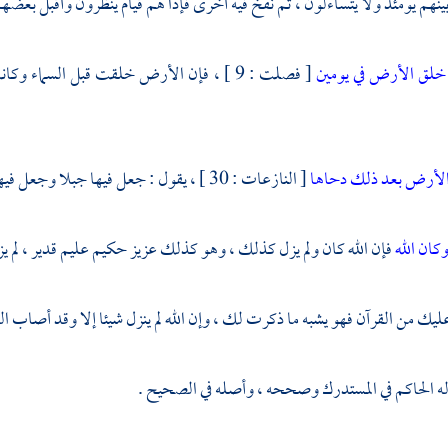
ينهم يومئذ ولا يتساءلون ، ثم نفخ فيه أخرى فإذا هم قيام ينظرون وأقبل بعض
خلق الأرض في يومين
[ فصلت : 9 ] ، فإن الأرض خلقت قبل السما
لأرض بعد ذلك دحاها
[ النازعات : 30 ] ، يقول : جعل فيها جبلا وجعل فيها نهرا ، وجعل فيها شجرا ، وجعل فيها بحورا .
كان الله
فإن الله كان ولم يزل كذلك ، وهو كذلك عزيز حكيم عليم قدير ، لم ي
ليك من القرآن فهو يشبه ما ذكرت لك ، وإن الله لم ينزل شيئا إلا وقد أصاب ال
ه
الحاكم
في المستدرك وصححه ، وأصله في الصحيح .