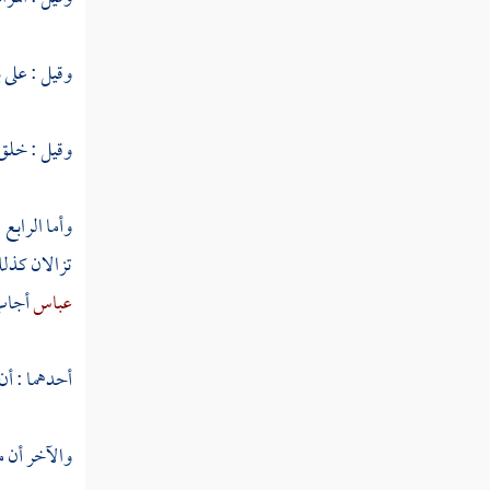
النوع الحادي والأربعون في معرفة
إعرابه
وقيل : على ب
النوع الثاني والأربعون في قواعد مهمة يحتاج
المفسر إلى معرفتها
وقيل : خلق 
النوع الثالث والأربعون في المحكم والمتشابه
وأما الرابع
النوع الرابع والأربعون في مقدمه
ومؤخره
تزالان كذلك 
عباس
أجاب 
النوع الخامس والأربعون في عامه وخاصه
النوع السادس والأربعون في مجمله ومبينه
أحدهما : أن 
النوع السابع والأربعون في ناسخه ومنسوخه
والآخر أن مع
النوع الثامن والأربعون في مشكله وموهم