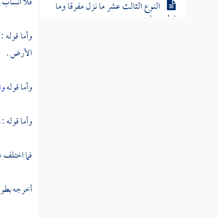
فلا أنساب ب
النوع الثالث عشر ما نزل مفرقا وما
نزل جمعا
وأما قوله :
النوع الرابع عشر ما نزل مشيعا وما
الأرض .
نزل مفردا
وأما قوله
وا
النوع الخامس عشر ما أنزل منه على
بعض الأنبياء
وأما قوله :
و
النوع السادس عشر في كيفية إنزاله
فما اختلف ع
النوع السابع عشر في معرفة أسمائه وأسماء سوره
النوع الثامن عشر في جمعه وترتيبه
أخرجه بطول
النوع التاسع عشر عدد سور وآيات وكلمات
وحروف القرآن