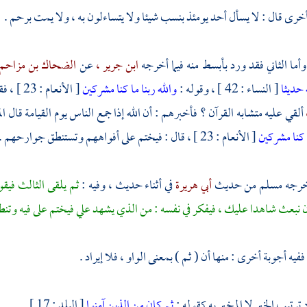
رى قال : لا يسأل أحد يومئذ بنسب شيئا ولا يتساءلون به ، ولا يمت برحم .
وأما الثاني فقد ورد بأبسط منه فيما أخرجه
ابن جرير ،
عن
الضحاك بن مزاحم
 حديثا
[ النساء : 42 ] ، وقوله :
والله ربنا ما كنا مشركين
[ الأنعام : 23 ] ، فقال : إني أحسبك قمت من عند أصحابك ، فقلت لهم : آتي
ألقي عليه متشابه القرآن ؟ فأخبرهم : أن الله إذا جمع الناس يوم القيامة قال ا
ا كنا مشركين
[ الأنعام : 23 ] ، قال : فيختم على أفواههم وتستنطق جوارحهم .
أخرجه
مسلم
من حديث
أبي هريرة
في أثناء حديث ، وفيه :
ثم يلقى الثالث فيق
ن نبعث شاهدا عليك ، فيفكر في نفسه : من الذي يشهد علي فيختم على فيه وت
ففيه أجوبة أخرى : منها أن ( ثم ) بمعنى الواو ، فلا إيراد .
د ترتيب الخبر لا المخبر به كقوله :
ثم كان من الذين آمنوا
[ البلد : 17 ] .