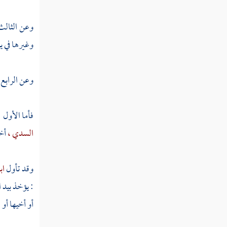
وعن الثالث
النوع الثلاثون في الإمالة والفتح وما
بينهما
وغيرها في ي
النوع الحادي والثلاثون في الإدغام
وعن الرابع :
والإظهار والإخفاء والإقلاب
فأما الأول 
النوع الثاني والثلاثون في المد
السدي ،
أخ
والقصر
وقد تأول
اب
النوع الثالث والثلاثون في تخفيف
الهمز
: يؤخذ بيد ا
أو أخيها أو
النوع الرابع والثلاثون في كيفية تحمله