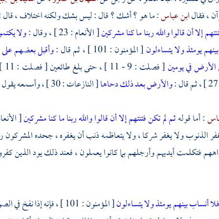
آن ، فقال
ابن عباس
: ما هو ؟ أشك ؟ قال : ليس بشك ولكنه اختلاف ، قال :
نتهم إلا أن قالوا والله ربنا ما كنا مشركين
[ الأنعام : 23 ] ، وقال :
ولا يكتمو
ينهم يومئذ ولا يتساءلون
[ المؤمنون : 101 ] ، ثم قال :
وأقبل بعضهم على
الأرض في يومين
[ فصلت : 9 - 11 ] ، حتى بلغ طائعين [ فصلت : 11 ] ، ثم قال في الآية الأخرى :
والأرض بعد ذلك دحاها
[ النازعات : 30 ] ، وأسمعه يقول : وكان الله ، ما شأنه يقول : وكان الله ؟
باس
: أما قوله
ثم لم تكن فتنتهم إلا أن قالوا والله ربنا ما كنا مشركين
فر الذنوب ولا يغفر شركا ، ولا يتعاظمه ذنب أن يغفره ، جحده المشركون رجاء
واههم فتكلمت أيديهم وأرجلهم بما كانوا يعملون ، فعند ذلك يود الذين كف
لا أنساب بينهم يومئذ ولا يتساءلون
[ المؤمنون : 101 ] ، فإنه إ