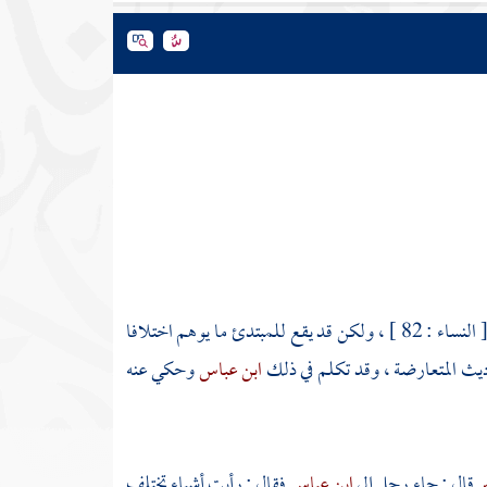
[ النساء : 82 ] ، ولكن قد يقع للمبتدئ ما يوهم اختلافا
اديث المتعارضة ، وقد تكلم في ذلك
ابن عباس
وحكي عنه
ر
قال : جاء رجل إلى
ابن عباس
فقال : رأيت أشياء تختلف