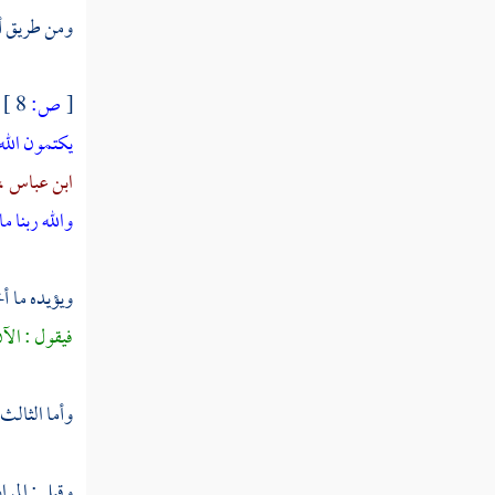
النوع الخامس والثلاثون في آداب تلاوته وتاليه
ومن طريق أخ
النوع السادس والثلاثون في معرفة غريبه
[
ص:
8 ]
النوع السابع والثلاثون فيما وقع فيه
يكتمون الله
بغير لغة الحجاز
ابن عباس ،
والله ربنا م
النوع الثامن والثلاثون فيما وقع فيه
بغير لغة العرب
ويؤيده ما 
النوع التاسع والثلاثون في معرفة الوجوه
فيقول : الآ
والنظائر
النوع الأربعون في معرفة معاني الأدوات التي
وأما الثالث 
يحتاج إليها المفسر
وقيل : المرا