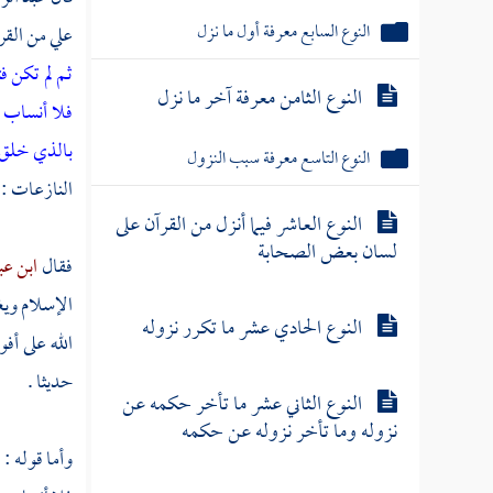
النوع السابع معرفة أول ما نزل
علي من القر
ثم لم تكن فت
النوع الثامن معرفة آخر ما نزل
فلا أنساب ب
بالذي خلق 
النوع التاسع معرفة سبب النزول
النازعات : 27 ] ، ثم قال :
النوع العاشر فيما أنزل من القرآن على
لسان بعض الصحابة
فقال
ابن ع
الإسلام ويغ
النوع الحادي عشر ما تكرر نزوله
الله على أف
حديثا .
النوع الثاني عشر ما تأخر حكمه عن
نزوله وما تأخر نزوله عن حكمه
وأما قوله :
ف