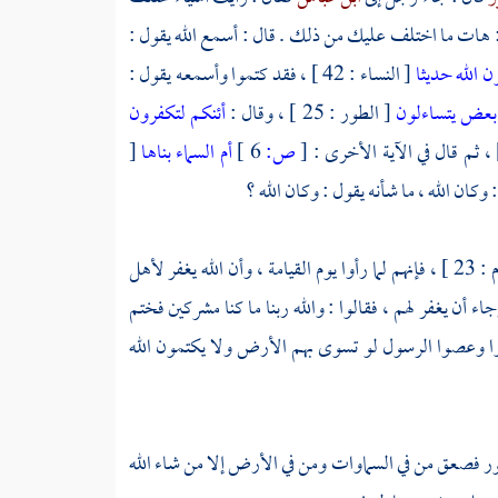
 هات ما اختلف عليك من ذلك . قال : أسمع الله يقول :
ن الله حديثا
[ النساء : 42 ] ، فقد كتموا وأسمعه يقول :
 بعض يتساءلون
[ الطور : 25 ] ، وقال :
أئنكم لتكفرون
[
ص:
6 ]
أم السماء بناها
[
[ الأنعام : 23 ] ، فإنهم لما رأوا يوم القيامة ، وأن الله يغفر لأهل
 أن يغفر لهم ، فقالوا : والله ربنا ما كنا مشركين فختم
روا وعصوا الرسول لو تسوى بهم الأرض ولا يكتمون الله
ذا نفخ في الصور فصعق من في السماوات ومن في الأرض إلا من شاء الله