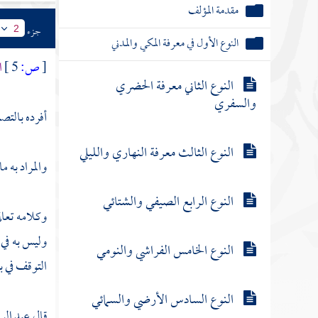
مقدمة المؤلف
جزء
2
النوع الأول في معرفة المكي والمدني
[
ص:
5 ]
ا
النوع الثاني معرفة الحضري
والسفري
أفرده بالت
النوع الثالث معرفة النهاري والليلي
والمراد به م
النوع الرابع الصيفي والشتائي
وكلامه تعال
وليس به في 
النوع الخامس الفراشي والنومي
التوقف في ب
النوع السادس الأرضي والسمائي
قال
عبد الر