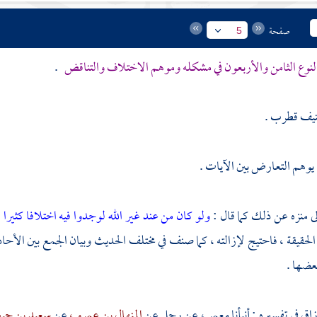
صفحة
5
لنوع الثامن والأربعون في مشكله وموهم الاختلاف والتناقض
.
صنيف
قطرب
.
ا يوهم التعارض بين الآيات .
ى منزه عن ذلك كما قال :
ولو كان من عند غير الله لوجدوا فيه اختلافا كثيرا
الحقيقة ، فاحتيج لإزالته ، كما صنف في مختلف الحديث وبيان الجمع بين الأح
عضها .
زاق
في تفسيره : أنبأنا
معمر ،
عن رجل عن
المنهال بن عمرو ،
عن
سعيد بن جبي