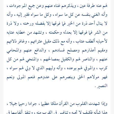
لهم عنه طرفة عين ، ويذكرهم غناه عنهم وعن جميع الموجودات ،
وأنه الغني بنفسه عن كل ما سواه ، وكل ما سواه فقير إليه ، وأنه
لا ينال أحد ذرة من الخير فما فوقها إلا بفضله ورحمته ، ولا ذرة
من الشر فما فوقها إلا بعدله وحكمته ، وتشهد من خطابه عتابه
لأحبابه ألطف عتاب ، وأنه مع ذلك مقيل عثراتهم ، وغافر ذلاتهم
ومقيم أعذارهم ومصلح فسادهم ، والدافع عنهم والمحامي
عنهم ، والناصر لهم والكفيل بمصالحهم ، والمنجي لهم من كل
كرب ، والموفي لهم بوعده ، وأنه وليهم الذي لا ولي لهم سواه ،
فهو مولاهم الحق وينصرهم على عدوهم فنعم المولى ونعم
النصير .
وإذا شهدت القلوب من القرآن ملكا عظيما ، جوادا رحيما جميلا ،
هذا شأنه فكيف لا تحبه وتنافس في القرب منه ، وتنفق أنفاسها في