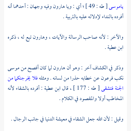
ياموسى
[ طه : 49 ] ؛ أي : ويا
هارون
وفيه وجهان : أحدهما أنه
أفرده بالنداء لإدلاله عليه بالتربية .
والآخر : لأنه صاحب الرسالة والآيات ،
وهارون
تبع له ، ذكره
ابن عطية
.
وذكر في الكشاف آخر : وهو أن
هارون
لما كان أفصح من
موسى
نكب
فرعون
عن خطابه حذرا من لسانه . ومثله
فلا يخرجنكما من
الجنة فتشقى
[ طه : 177 ] ، قال
ابن عطية
: أفرده بالشقاء لأنه
المخاطب أولا والمقصود في الكلام .
وقيل : لأن الله جعل الشقاء في معيشة الدنيا في جانب الرجال .