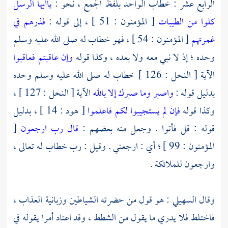
الرابع عشر : خطاب الواحد بلفظ الجمع ، نحو :
ياأيها الرسل
كلوا من الطيبات
[ المؤمنون : 51 ] ، إلى قوله :
فذرهم في
غمرتهم
[ المؤمنون : 54 ] ، فهو خطاب له صلى الله عليه وسلم
وحده ؛ إذ لا نبي معه ولا بعده ، وكذا قوله
وإن عاقبتم فعاقبوا
الآية [ النحل : 126 ] خطاب له صلى الله عليه وسلم وحده
بدليل قوله :
واصبر وما صبرك إلا بالله
الآية [ النحل : 127 ] ،
وكذا قوله
فإن لم يستجيبوا لكم فاعلموا
[ هود : 14 ] ، بدليل
قوله : قل فأتوا . وجعل منه بعضهم :
قال رب ارجعون
[
المؤمنون : 99 ] ؛ أي : ارجعني . وقيل : رب خطاب له تعالى ،
وارجعون للملائكة .
وقال
السهيلي
: هو قول من حضرته الشياطين وزبانية العذاب ،
فاختلط فلا يدري ما يقول من الشطط ، وقد اعتاد أمرا يقوله في