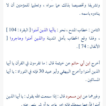
وتشريفا وتخصيصا بذلك عما سواه ، وتعليما للمؤمنين أن لا
ينادوه باسمه .
الثامن : خطاب المدح ، نحو :
ياأيها الذين آمنوا
[ البقرة : 104 ]
، ولهذا وقع الخطاب
بأهل
المدينة
والذين آمنوا وهاجروا
[
الأنفال : 74 ] .
أخرج
ابن أبي حاتم
عن
خيثمة
قال : ما تقرءون في القرآن يا أيها
الذين آمنوا وأخرج
البيهقي
وأبو عبيد
30 فإنه في التوراة : يا أيها
المساكين .
وغيرهما عن
ابن مسعود
قال : إذا سمعت الله يقول : يا أيها الذين
آمنوا فأرعها سمعك فإنه خير يؤمر به أو شر ينهى عنه .