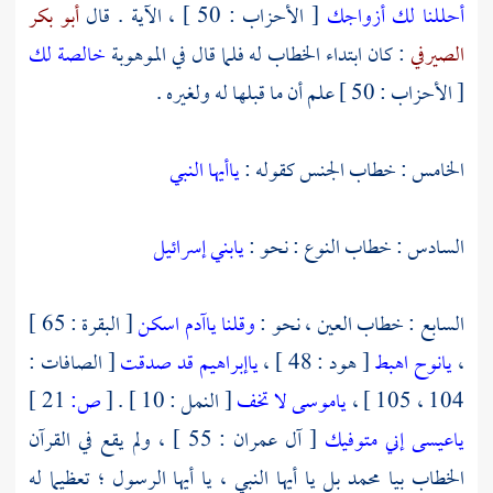
أحللنا لك أزواجك
[ الأحزاب : 50 ] ، الآية . قال
أبو بكر
الصيرفي
: كان ابتداء الخطاب له فلما قال في الموهوبة
خالصة لك
[ الأحزاب : 50 ] علم أن ما قبلها له ولغيره .
الخامس : خطاب الجنس كقوله :
ياأيها النبي
السادس : خطاب النوع : نحو :
يابني إسرائيل
السابع : خطاب العين ، نحو :
وقلنا ياآدم اسكن
[ البقرة : 65 ]
،
يانوح اهبط
[ هود : 48 ] ،
ياإبراهيم قد صدقت
[ الصافات :
104 ، 105 ] ،
ياموسى لا تخف
[ النمل : 10 ] .
[
ص:
21 ]
ياعيسى إني متوفيك
[ آل عمران : 55 ] ، ولم يقع في القرآن
الخطاب بيا
محمد
بل يا أيها النبي ، يا أيها الرسول ؛ تعظيما له