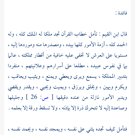
فائدة :
قال
ابن القيم
: تأمل خطاب القرآن تجد ملكا له الملك كله ، وله
الحمد كله ، أزمة الأمور كلها بيده ، ومصدرها منه وموردها إليه ،
مستويا على العرش لا تخفى عليه خافية من أقطار مملكته ، عالما
بما في نفوس عبيده ، مطلعا على أسرارهم وعلانيتهم ، منفردا
بتدبير المملكة ، يسمع ويرى ويعطي ويمنع ، ويثيب ويعاقب ،
ويكرم ويهين ، ويخلق ويرزق ، ويميت ويحيي ، ويقدر ويقضي
ويدبر الأمور نازلة من عنده دقيقها
[
ص:
26 ]
وجليلها
وصاعدة إليه لا تتحرك ذرة إلا بإذنه ، ولا تسقط ورقة إلا بعلمه .
فتأمل كيف تجده يثني على نفسه ، ويمجد نفسه ، ويحمد نفسه ،