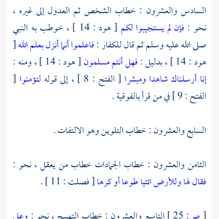
السادس والعشرون : خطاب الشخص ثم العدول إلى غيره ،
نحو :
فإن لم يستجيبوا لكم
[ هود : 14 ] ، خوطب به النبي
صلى الله عليه وسلم ثم قال للكفار :
فاعلموا أنما أنزل بعلم الله
[
هود : 14 ] ، بدليل :
فهل أنتم مسلمون
[ هود : 14 ] ، ومنه :
إنا أرسلناك شاهدا ومبشرا
[ الفتح : 8 ] ، إلى قوله
لتؤمنوا
[
الفتح : 9 ] في من قرأ بالفوقية .
السابع والعشرون : خطاب التلوين وهو الالتفات .
الثامن والعشرون : خطاب الجمادات خطاب من يعقل ، نحو :
فقال لها وللأرض ائتيا طوعا أو كرها
[ فصلت : 11 ] .
[
ص:
25 ]
التاسع والعشرون : خطاب التهييج ، نحو :
وعلى