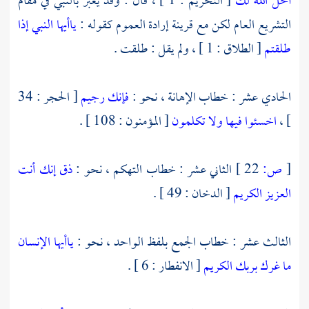
أحل الله لك
[ التحريم : 1 ] ، قال : وقد يعبر بالنبي في مقام
التشريع العام لكن مع قرينة إرادة العموم كقوله :
ياأيها النبي إذا
طلقتم
[ الطلاق : 1 ] ، ولم يقل : طلقت .
الحادي عشر : خطاب الإهانة ، نحو :
فإنك رجيم
[ الحجر : 34
] ،
اخسئوا فيها ولا تكلمون
[ المؤمنون : 108 ] .
[
ص:
22 ]
الثاني عشر : خطاب التهكم ، نحو :
ذق إنك أنت
العزيز الكريم
[ الدخان : 49 ] .
الثالث عشر : خطاب الجمع بلفظ الواحد ، نحو :
ياأيها الإنسان
ما غرك بربك الكريم
[ الانفطار : 6 ] .