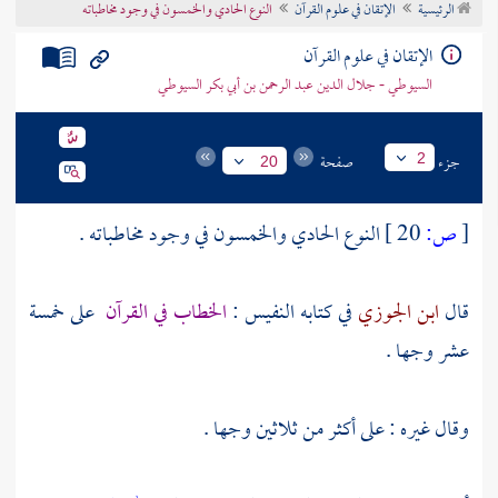
الرئيسية
الإتقان في علوم القرآن
النوع الحادي والخمسون في وجود مخاطباته
تراجم الأعلام
الإتقان في علوم القرآن
السيوطي - جلال الدين عبد الرحمن بن أبي بكر السيوطي
جزء
صفحة
2
20
[
ص:
20 ]
النوع الحادي والخمسون في وجود مخاطباته .
قال
ابن الجوزي
في كتابه النفيس :
الخطاب في القرآن
على خمسة
عشر وجها .
وقال غيره : على أكثر من ثلاثين وجها .