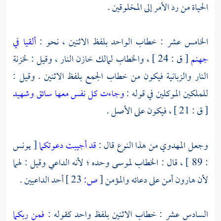
الحياة من رد الأمر إلى المخلوقين .
الخامس عشر : خطاب الواحد بلفظ الاثنين ، نحو :
ألقيا في
جهنم
[ ق : 24 ] ، والخطاب
لمالك
خازن النار ، وقيل : لخزنة
النار والزبانية فيكون من خطاب الجمع بلفظ الاثنين . وقيل :
للملكين الموكلين في قوله :
وجاءت كل نفس معها سائق وشهيد
[ ق : 21 ] ، فيكون على الأصل .
وجعل
المهدوي
من هذا النوع قال :
قد أجيبت دعوتكما
[ يونس
: 89 ] ، قال : الخطاب
لموسى
وحده ؛ لأنه الداعي وقيل : لهما
لأن
هارون
أمن على دعائه والمؤمن
[
ص:
23 ]
أحد الداعيين .
السادس عشر : خطاب الاثنين بلفظ واحد كقوله :
فمن ربكما