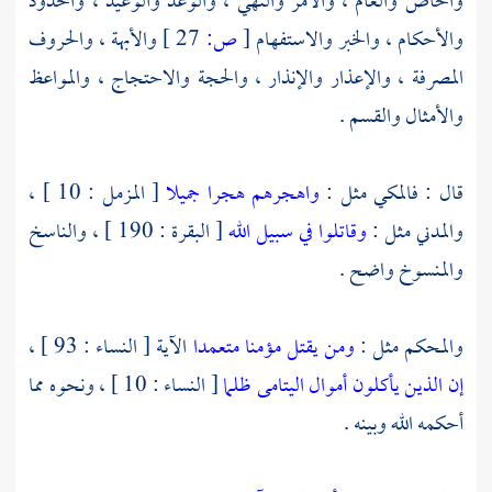
والخاص والعام ، والأمر والنهي ، والوعد والوعيد ، والحدود
والأحكام ، والخبر والاستفهام
[
ص:
27 ]
والأبهة ، والحروف
المصرفة ، والإعذار والإنذار ، والحجة والاحتجاج ، والمواعظ
والأمثال والقسم .
قال : فالمكي مثل :
واهجرهم هجرا جميلا
[ المزمل : 10 ] ،
والمدني مثل :
وقاتلوا في سبيل الله
[ البقرة : 190 ] ، والناسخ
والمنسوخ واضح .
والمحكم مثل :
ومن يقتل مؤمنا متعمدا
الآية [ النساء : 93 ] ،
إن الذين يأكلون أموال اليتامى ظلما
[ النساء : 10 ] ، ونحوه مما
أحكمه الله وبينه .