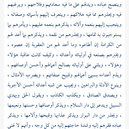
وينصح عباده ، ويدلهم على ما فيه سعادتهم وفلاحهم ، ويرغبهم
فيه ويحذرهم مما فيه هلاكهم ، ويتعرف إليهم بأسمائه وصفاته ،
ويتحبب إليهم بنعمه وآلائه ، يذكرهم بنعمه عليهم ، ويأمرهم بما
يستوجبون به تمامها ، ويحذرهم من نقمه ، ويذكرهم بما أعد لهم
من الكرامة إن أطاعوه وما أعد لهم من العقوبة إن عصوه ،
ويخبرهم بصنعه في أوليائه وأعدائه ، وكيف كانت عاقبة هؤلاء
وهؤلاء ، ويثني على أوليائه بصالح أعمالهم وأحسن أوصافهم ،
ويذم أعداءه بسيئ أعمالهم وقبيح صفاتهم ، ويضرب الأمثال ،
وينوع الأدلة والبراهين ، ويجيب عن شبه أعدائه أحسن الأجوبة
، ويصدق الصادق ، ويكذب الكاذب ، ويقول الحق ويهدي
السبيل ويدعو إلى دار السلام ، ويذكر أوصافها وحسنها ونعيمها
، ويحذر من دار البوار ويذكر عذابها وقبحها وآلامها ، ويذكر
عباده فقرهم إليه وشدة حاجتهم إليه من كل وجه ، وأنهم لا غنى