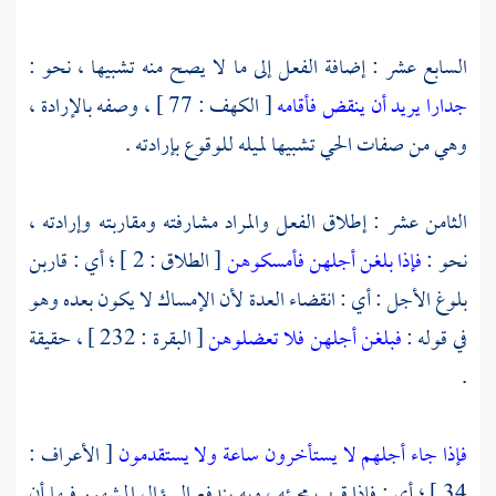
السابع عشر : إضافة الفعل إلى ما لا يصح منه تشبيها ، نحو :
جدارا يريد أن ينقض فأقامه
[ الكهف : 77 ] ، وصفه بالإرادة ،
وهي من صفات الحي تشبيها لميله للوقوع بإرادته .
الثامن عشر : إطلاق الفعل والمراد مشارفته ومقاربته وإرادته ،
نحو :
فإذا بلغن أجلهن فأمسكوهن
[ الطلاق : 2 ] ؛ أي : قاربن
بلوغ الأجل : أي : انقضاء العدة لأن الإمساك لا يكون بعده وهو
في قوله :
فبلغن أجلهن فلا تعضلوهن
[ البقرة : 232 ] ، حقيقة
.
فإذا جاء أجلهم لا يستأخرون ساعة ولا يستقدمون
[ الأعراف :
34 ] ؛ أي : فإذا قرب مجيئه ، وبه يندفع السؤال المشهور فيها أن