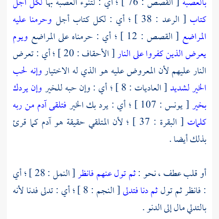
بالعصبة
[ القصص : 76 ] ؛ أي : لتنوء العصبة بها
لكل أجل
كتاب
[ الرعد : 38 ] ؛ أي : لكل كتاب أجل
وحرمنا عليه
المراضع
[ القصص : 12 ] ؛ أي : حرمناه على المراضع
ويوم
يعرض الذين كفروا على النار
[ الأحقاف : 20 ] ؛ أي : تعرض
النار عليهم لأن المعروض عليه هو الذي له الاختيار
وإنه لحب
الخير لشديد
[ العاديات : 8 ] ؛ أي : وإن حبه للخير
وإن يردك
بخير
[ يونس : 107 ] ؛ أي : يرد بك الخير
فتلقى آدم من ربه
كلمات
[ البقرة : 37 ] ؛ لأن المتلقي حقيقة هو آدم كما قرئ
بذلك أيضا .
أو قلب عطف ، نحو :
ثم تول عنهم فانظر
[ النمل : 28 ] ؛ أي
: فانظر ثم تول
ثم دنا فتدلى
[ النجم : 8 ] ؛ أي : تدلى فدنا لأنه
بالتدلي مال إلى الدنو .