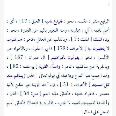
.
الرابع عشر : عكسه ، نحو :
فليدع ناديه
[ العلق : 17 ] ؛ أي :
أهل ناديه ، أي : مجلسه ، ومنه التعبير باليد عن القدرة ، نحو :
بيده الملك
[ الملك : 1 ] ، وبالقلب عن العقل ، نحو :
لهم قلوب
لا يفقهون بها
[ الأعراف : 179 ] ؛ أي : عقول . وبالأفواه عن
الألسن ، نحو :
يقولون بأفواههم
[ آل عمران : 167 ] ،
وبالقرية عن ساكنيها ، نحو :
واسأل القرية
[ يوسف : 82 ] ،
وقد اجتمع هذا النوع وما قبله في قوله تعالى :
خذوا زينتكم عند
كل مسجد
[ الأعراف : 31 ] ، فإن أخذ الزينة غير ممكن لأنها
مصدر ، فالمراد محلها ، فأطلق عليه اسم
[
ص:
34 ]
الحال ،
وأخذها للمسجد نفسه لا يجب ، فالمراد به الصلاة فأطلق اسم
المحل على الحال .