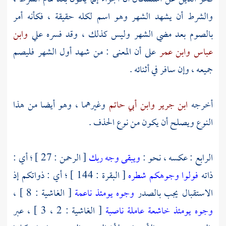
والشرط أن يشهد الشهر وهو اسم لكله حقيقة ، فكأنه أمر
بالصوم بعد مضي الشهر وليس كذلك ، وقد فسره
علي
وابن
عباس
وابن عمر
على أن المعنى : من شهد أول الشهر فليصم
جميعه ، وإن سافر في أثنائه .
أخرجه
ابن جرير
وابن أبي حاتم
وغيرهما ، وهو أيضا من هذا
النوع ويصلح أن يكون من نوع الحذف .
الرابع : عكسه ، نحو :
ويبقى وجه ربك
[ الرحمن : 27 ] ؛ أي :
ذاته
فولوا وجوهكم شطره
[ البقرة : 144 ] ؛ أي : ذواتكم إذ
الاستقبال يجب بالصدر
وجوه يومئذ ناعمة
[ الغاشية : 8 ] ،
وجوه يومئذ خاشعة
عاملة ناصبة
[ الغاشية : 2 ، 3 ] ، عبر