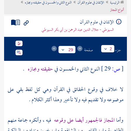
الرئيسية
الإتقان في علوم القرآن
النوع الثاني والخمسون في حقيقته ومجازه
تراجم الأعلام
أنواع المجاز
الإتقان في علوم القرآن
السيوطي - جلال الدين عبد الرحمن بن أبي بكر السيوطي
جزء
صفحة
2
29
[
ص:
29 ]
النوع الثاني والخمسون في
حقيقته ومجازه
.
لا خلاف في وقوع الحقائق في القرآن وهي كل لفظ بقي على
موضوعه ولا تقديم فيه ولا تأخير وهذا أكثر الكلام .
وأما
المجاز فالجمهور أيضا على وقوعه
فيه ، وأنكره جماعة منهم
الظاهرية
وابن القاص
من الشافعية
وابن خويز منداد
من المالكية