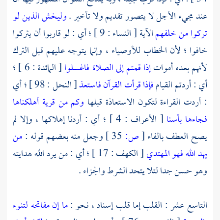
عند مجيء الأجل لا يتصور تقديم ولا تأخير .
وليخش الذين لو
تركوا من خلفهم
الآية [ النساء : 9 ] ؛ أي : لو قاربوا أن يتركوا
خافوا ؛ لأن الخطاب للأوصياء ، وإنما يتوجه عليهم قبل الترك
لأنهم بعده أموات
إذا قمتم إلى الصلاة فاغسلوا
[ المائدة : 6 ] ؛
أي : أردتم القيام
فإذا قرأت القرآن فاستعذ
[ النحل : 98 ] ؛ أي
: أردت القراءة لتكون الاستعاذة قبلها
وكم من قرية أهلكناها
فجاءها بأسنا
[ الأعراف : 4 ] ؛ أي : أردنا إهلاكها ، وإلا لم
يصح العطف بالفاء
[
ص:
35 ]
وجعل منه بعضهم قوله :
من
يهد الله فهو المهتدي
[ الكهف : 17 ] ؛ أي : من يرد الله هدايته
وهو حسن جدا لئلا يتحد الشرط والجزاء .
التاسع عشر : القلب إما قلب إسناد ، نحو :
ما إن مفاتحه لتنوء