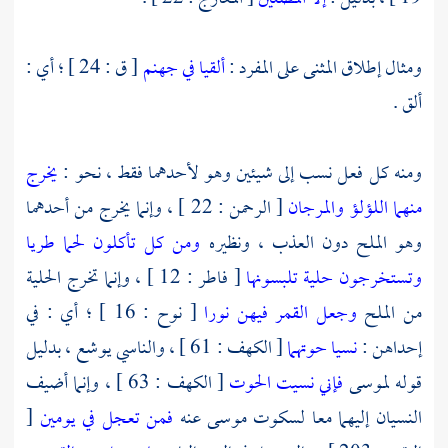
ومثال إطلاق المثنى على المفرد :
ألقيا في جهنم
[ ق : 24 ] ؛ أي :
ألق .
ومنه كل فعل نسب إلى شيئين وهو لأحدهما فقط ، نحو :
يخرج
منهما اللؤلؤ والمرجان
[ الرحمن : 22 ] ، وإنما يخرج من أحدهما
وهو الملح دون العذب ، ونظيره
ومن كل تأكلون لحما طريا
وتستخرجون حلية تلبسونها
[ فاطر : 12 ] ، وإنما تخرج الحلية
من الملح
وجعل القمر فيهن نورا
[ نوح : 16 ] ؛ أي : في
إحداهن :
نسيا حوتهما
[ الكهف : 61 ] ، والناسي
يوشع
، بدليل
قوله
لموسى
فإني نسيت الحوت
[ الكهف : 63 ] ، وإنما أضيف
النسيان إليهما معا لسكوت
موسى
عنه
فمن تعجل في يومين
[