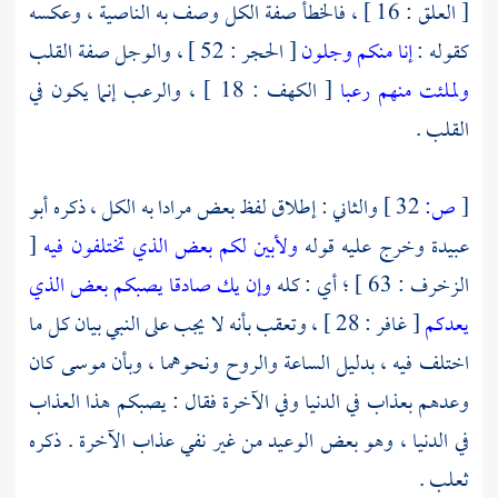
[ العلق : 16 ] ، فالخطأ صفة الكل وصف به الناصية ، وعكسه
كقوله :
إنا منكم وجلون
[ الحجر : 52 ] ، والوجل صفة القلب
ولملئت منهم رعبا
[ الكهف : 18 ] ، والرعب إنما يكون في
القلب .
[
ص:
32 ]
والثاني : إطلاق لفظ بعض مرادا به الكل ، ذكره
أبو
عبيدة
وخرج عليه قوله
ولأبين لكم بعض الذي تختلفون فيه
[
الزخرف : 63 ] ؛ أي : كله
وإن يك صادقا يصبكم بعض الذي
يعدكم
[ غافر : 28 ] ، وتعقب بأنه لا يجب على النبي بيان كل ما
اختلف فيه ، بدليل الساعة والروح ونحوهما ، وبأن
موسى
كان
وعدهم بعذاب في الدنيا وفي الآخرة فقال : يصبكم هذا العذاب
في الدنيا ، وهو بعض الوعيد من غير نفي عذاب الآخرة . ذكره
ثعلب .