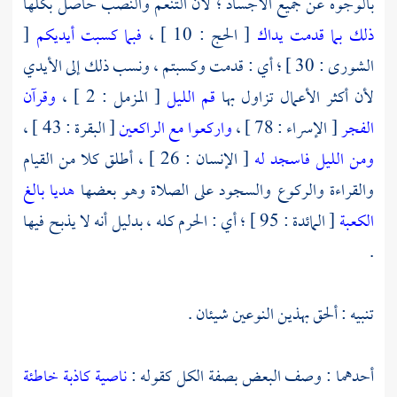
بالوجوه عن جميع الأجساد ؛ لأن التنعم والنصب حاصل بكلها
ذلك بما قدمت يداك
[ الحج : 10 ] ،
فبما كسبت أيديكم
[
الشورى : 30 ] ؛ أي : قدمت وكسبتم ، ونسب ذلك إلى الأيدي
لأن أكثر الأعمال تزاول بها
قم الليل
[ المزمل : 2 ] ،
وقرآن
الفجر
[ الإسراء : 78 ] ،
واركعوا مع الراكعين
[ البقرة : 43 ] ،
ومن الليل فاسجد له
[ الإنسان : 26 ] ، أطلق كلا من القيام
والقراءة والركوع والسجود على الصلاة وهو بعضها
هديا بالغ
الكعبة
[ المائدة : 95 ] ؛ أي : الحرم كله ، بدليل أنه لا يذبح فيها
.
تنبيه : ألحق بهذين النوعين شيئان .
أحدهما : وصف البعض بصفة الكل كقوله :
ناصية كاذبة خاطئة