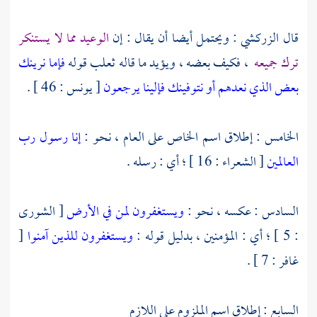
قال
الزركشي
: ويحتمل أيضا أن يقال : إن
الوعيد مما لا يستنكر
ترك جميعه
، فكيف بعضه ، ويؤيد ما قاله
ثعلب
قوله
فإما نرينك
بعض الذي نعدهم أو نتوفينك فإلينا يرجعون
[ يونس : 46 ] .
الخامس : إطلاق اسم الخاص على العام ، نحو :
إنا رسول رب
العالمين
[ الشعراء : 16 ] ؛ أي : رسله .
السادس : عكسه ، نحو :
ويستغفرون لمن في الأرض
[ الشورى
: 5 ] ؛ أي : المؤمنين ، بدليل قوله :
ويستغفرون للذين آمنوا
[
غافر : 7 ] .
السابع : إطلاق اسم الملزوم على اللازم