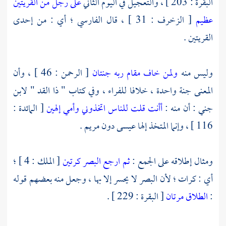
البقرة : 203 ] ، والتعجيل في اليوم الثاني
على رجل من القريتين
عظيم
[ الزخرف : 31 ] ، قال
الفارسي
؛ أي : من إحدى
القريتين .
وليس منه
ولمن خاف مقام ربه جنتان
[ الرحمن : 46 ] ، وأن
المعنى جنة واحدة ، خلافا للفراء ، وفي كتاب " ذا القد " لابن
جني : أن منه :
أأنت قلت للناس اتخذوني وأمي إلهين
[ المائدة :
116 ] ، وإنما المتخذ إلها
عيسى
دون
مريم
.
ومثال إطلاقه على الجمع :
ثم ارجع البصر كرتين
[ الملك : 4 ] ؛
أي : كرات ؛ لأن البصر لا يحسر إلا بها ، وجعل منه بعضهم قوله
:
الطلاق مرتان
[ البقرة : 229 ] .