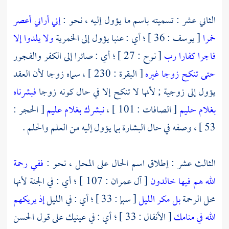
الثاني عشر : تسميته باسم ما يؤول إليه ، نحو :
إني أراني أعصر
خمرا
[ يوسف : 36 ] ؛ أي : عنبا يؤول إلى الخمرية
ولا يلدوا إلا
فاجرا كفارا
رب
[ نوح : 27 ] ؛ أي : صائرا إلى الكفر والفجور
حتى تنكح زوجا غيره
[ البقرة : 230 ] ، سماه زوجا لأن العقد
يؤول إلى زوجية ; لأنها لا تنكح إلا في حال كونه زوجا
فبشرناه
بغلام حليم
[ الصافات : 101 ] ،
نبشرك بغلام عليم
[ الحجر :
53 ] ، وصفه في حال البشارة بما يؤول إليه من العلم والحلم .
الثالث عشر : إطلاق اسم الحال على المحل ، نحو :
ففي رحمة
الله هم فيها خالدون
[ آل عمران : 107 ] ؛ أي : في الجنة لأنها
محل الرحمة
بل مكر الليل
[ سبإ : 33 ] ؛ أي : في الليل
إذ يريكهم
الله في منامك
[ الأنفال : 33 ] ؛ أي : في عينيك على قول
الحسن