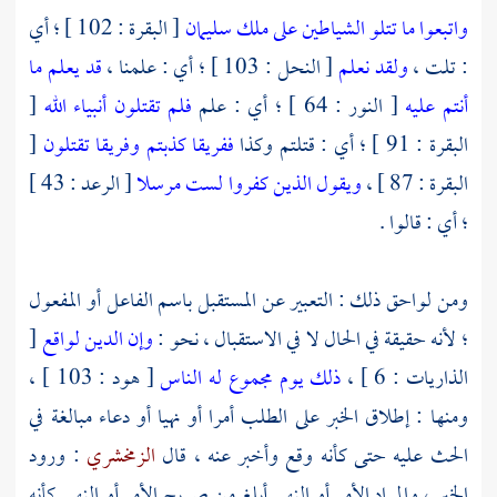
واتبعوا ما تتلو الشياطين على ملك سليمان
[ البقرة : 102 ] ؛ أي
: تلت ،
ولقد نعلم
[ النحل : 103 ] ؛ أي : علمنا ،
قد يعلم ما
أنتم عليه
[ النور : 64 ] ؛ أي : علم
فلم تقتلون أنبياء الله
[
البقرة : 91 ] ؛ أي : قتلتم وكذا
ففريقا كذبتم وفريقا تقتلون
[
البقرة : 87 ] ،
ويقول الذين كفروا لست مرسلا
[ الرعد : 43 ]
؛ أي : قالوا .
ومن لواحق ذلك : التعبير عن المستقبل باسم الفاعل أو المفعول
؛ لأنه حقيقة في الحال لا في الاستقبال ، نحو :
وإن الدين لواقع
[
الذاريات : 6 ] ،
ذلك يوم مجموع له الناس
[ هود : 103 ] ،
ومنها : إطلاق الخبر على الطلب أمرا أو نهيا أو دعاء مبالغة في
الحث عليه حتى كأنه وقع وأخبر عنه ، قال
الزمخشري
: ورود
الخبر ، والمراد الأمر أو النهي أبلغ من صريح الأمر أو النهي كأنه