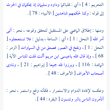
التحريم : 4 ] ؛ أي : قلباكما
وداود وسليمان إذ يحكمان في الحرث
إلى قوله :
وكنا لحكمهم شاهدين
[ الأنبياء : 78 ] .
ومنها : إطلاق الماضي على المستقبل لتحقق وقوعه ، نحو :
أتى
أمر الله
[ النحل : 1 ] ؛ أي : الساعة ، بدليل :
فلا تستعجلوه
[
النحل : 1 ] ،
ونفخ في الصور فصعق من في السماوات
[ الزمر :
68 ] ،
وإذ قال الله ياعيسى ابن مريم أأنت قلت للناس
الآية [
المائدة : 116 ] ،
وبرزوا لله جميعا
[ إبراهيم : 21 ] ،
ونادى
أصحاب الأعراف
[ الأعراف : 48 ] .
وعكسه لإفادة الدوام والاستمرار ، فكأنه وقع واستمر ، نحو :
أتأمرون الناس بالبر وتنسون
[ البقرة : 44 ] .