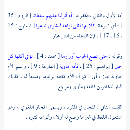
أما الأول والثاني ، فكقوله :
أم أنزلنا عليهم سلطانا
[ الروم : 35
] ؛ أي : برهانا
كلا إنها لظى
نزاعة للشوى
تدعوا
[ المعارج : 15
، 16 ، 17 ] ، فإن الدعاء من النار مجاز .
وقوله :
حتى تضع الحرب أوزارها
[ محمد : 4 ] .
تؤتي أكلها كل
حين
[ إبراهيم : 25 ] ،
فأمه هاوية
[ القارعة : 9 ] ، واسم الأم
الهاوية مجاز ، أي : كما أن الأم كافلة لولدها وملجأ له ، كذلك
النار للكافرين كافلة ومأوى ومرجع .
القسم الثاني : المجاز في المفرد ، ويسمى المجاز اللغوي ، وهو
استعمال اللفظ في غير ما وضع له أولا ، وأنواعه كثيرة .