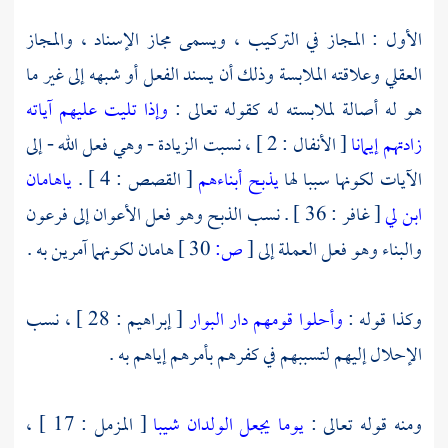
الأول : المجاز في التركيب ، ويسمى مجاز الإسناد ، والمجاز
العقلي وعلاقته الملابسة وذلك أن يسند الفعل أو شبهه إلى غير ما
هو له أصالة لملابسته له كقوله تعالى :
وإذا تليت عليهم آياته
زادتهم إيمانا
[ الأنفال : 2 ] ، نسبت الزيادة - وهي فعل الله - إلى
الآيات لكونها سببا لها
يذبح أبناءهم
[ القصص : 4 ] .
ياهامان
ابن لي
[ غافر : 36 ] . نسب الذبح وهو فعل الأعوان إلى
فرعون
والبناء وهو فعل العملة إلى
[
ص:
30 ]
هامان
لكونهما آمرين به .
وكذا قوله :
وأحلوا قومهم دار البوار
[ إبراهيم : 28 ] ، نسب
الإحلال إليهم لتسببهم في كفرهم بأمرهم إياهم به .
ومنه قوله تعالى :
يوما يجعل الولدان شيبا
[ المزمل : 17 ] ،