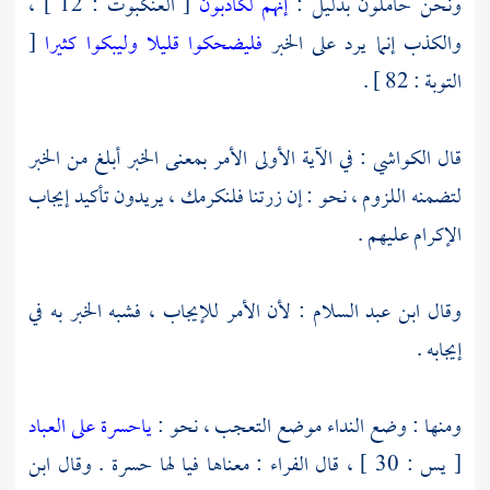
ونحن حاملون بدليل :
إنهم لكاذبون
[ العنكبوت : 12 ] ،
والكذب إنما يرد على الخبر
فليضحكوا قليلا وليبكوا كثيرا
[
التوبة : 82 ] .
قال
الكواشي
: في الآية الأولى الأمر بمعنى الخبر أبلغ من الخبر
لتضمنه اللزوم ، نحو : إن زرتنا فلنكرمك ، يريدون تأكيد إيجاب
الإكرام عليهم .
وقال
ابن عبد السلام
: لأن الأمر للإيجاب ، فشبه الخبر به في
إيجابه .
ومنها : وضع النداء موضع التعجب ، نحو :
ياحسرة على العباد
[ يس : 30 ] ، قال
الفراء
: معناها فيا لها حسرة . وقال
ابن