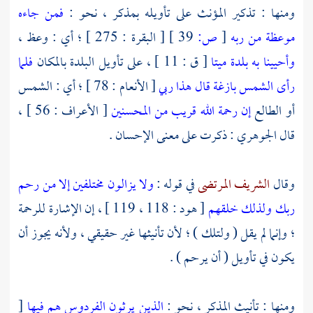
ومنها : تذكير المؤنث على تأويله بمذكر ، نحو :
فمن جاءه
موعظة من ربه
[
ص:
39 ]
[ البقرة : 275 ] ؛ أي : وعظ ،
وأحيينا به بلدة ميتا
[ ق : 11 ] ، على تأويل البلدة بالمكان
فلما
رأى الشمس بازغة قال هذا ربي
[ الأنعام : 78 ] ؛ أي : الشمس
أو الطالع
إن رحمة الله قريب من المحسنين
[ الأعراف : 56 ] ،
قال
الجوهري
: ذكرت على معنى الإحسان .
وقال
الشريف المرتضى
في قوله :
ولا يزالون مختلفين إلا من رحم
ربك ولذلك خلقهم
[ هود : 118 ، 119 ] ، إن الإشارة للرحمة
؛ وإنما لم يقل ( ولتلك ) ؛ لأن تأنيثها غير حقيقي ، ولأنه يجوز أن
يكون في تأويل ( أن يرحم ) .
ومنها : تأنيث المذكر ، نحو :
الذين يرثون الفردوس هم فيها
[