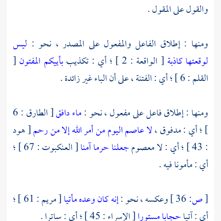
والقول على المقول .
ومنها : إطلاق الفاعل والمفعول على المصدر ، نحو :
ليس
لوقعتها كاذبة
[ الواقعة : 2 ] ؛ أي : تكذيب
بأييكم المفتون
[
القلم : 6 ] ؛ أي : الفتنة ، على أن الباء غير زائدة .
ومنها : إطلاق فاعل على مفعول ، نحو :
ماء دافق
[ الطارق : 6
] ؛ أي : مدفوق ،
لا عاصم اليوم من أمر الله إلا من رحم
[ هود
: 43 ] ؛ أي : لا معصوم
جعلنا حرما آمنا
[ العنكبوت : 67 ] ؛
أي : مأمونا فيه .
[
ص:
36 ]
وعكسه ، نحو :
إنه كان وعده مأتيا
[ مريم : 61 ] ؛
أي : آتيا
حجابا مستورا
[ الإسراء : 45 ] ؛ أي : ساترا .