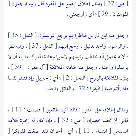
[
ص:
37 ]
ومثال إطلاق الجمع على المفرد
قال رب ارجعون
[
المؤمنون : 99 ] ؛ أي : أرجعني .
وجعل منه
ابن فارس
فناظرة بم يرجع المرسلون
[ النمل : 35 ]
، والرسول واحد بدليل :
ارجع إليهم
[ النمل : 37 ] ، وفيه نظر
؛ لأنه يحتمل أنه خاطب رئيسهم لاسيما وعادة الملوك جارية أن لا
يرسلوا واحدا . وجعل منه
فنادته الملائكة
[ آل عمران : 39 ] ،
ينزل الملائكة بالروح
[ النحل : 2 ] ؛ أي :
جبريل
وإذ قتلتم نفسا
فادارأتم فيها
[ البقرة : 72 ] والقاتل واحد .
ومثال إطلاقه على المثنى :
قالتا أتينا طائعين
[ فصلت : 11 ] ،
قالوا لا تخف خصمان
[ ص : 32 ] ،
فإن كان له إخوة فلأمه
السدس
[ النساء : 11 ] ؛ أي : أخوان
فقد صغت قلوبكما
[