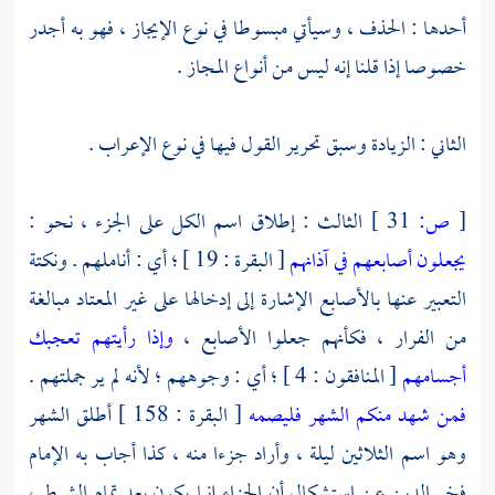
أحدها : الحذف ، وسيأتي مبسوطا في نوع الإيجاز ، فهو به أجدر
خصوصا إذا قلنا إنه ليس من أنواع المجاز .
الثاني : الزيادة وسبق تحرير القول فيها في نوع الإعراب .
[
ص:
31 ]
الثالث : إطلاق اسم الكل على الجزء ، نحو :
يجعلون أصابعهم في آذانهم
[ البقرة : 19 ] ؛ أي : أناملهم . ونكتة
التعبير عنها بالأصابع الإشارة إلى إدخالها على غير المعتاد مبالغة
من الفرار ، فكأنهم جعلوا الأصابع ،
وإذا رأيتهم تعجبك
أجسامهم
[ المنافقون : 4 ] ؛ أي : وجوههم ؛ لأنه لم ير جملتهم .
فمن شهد منكم الشهر فليصمه
[ البقرة : 158 ] أطلق الشهر
وهو اسم الثلاثين ليلة ، وأراد جزءا منه ، كذا أجاب به
الإمام
فخر الدين
عن استشكال أن الجزاء إنما يكون بعد تمام الشرط ،