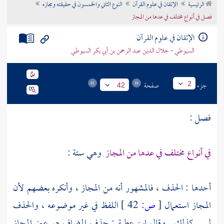
الرئيسية
الإتقان في علوم القرآن
النوع الثاني والخمسون في حقيقته ومجازه
تراجم الأعلام
فصل في أنواع مختلف في عدها من المجاز
الإتقان في علوم القرآن
السيوطي - جلال الدين عبد الرحمن بن أبي بكر السيوطي
جزء
صفحة
2
42
فصل :
في أنواع مختلف في عدها من المجاز
وهي ستة :
أحدها : الحذف ، فالمشهور أنه من المجاز ، وأنكره بعضهم لأن
المجاز استعمال
[
ص:
42 ]
اللفظ في غير موضوعه ، والحذف
ليس كذلك . وقال
ابن عطية
: حذف المضاف هو عين المجاز