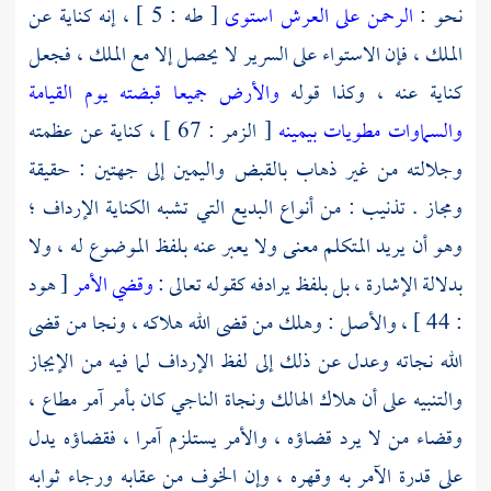
نحو :
الرحمن على العرش استوى
[ طه : 5 ] ، إنه كناية عن
الملك ، فإن الاستواء على السرير لا يحصل إلا مع الملك ، فجعل
كناية عنه ، وكذا قوله
والأرض جميعا قبضته يوم القيامة
والسماوات مطويات بيمينه
[ الزمر : 67 ] ، كناية عن عظمته
وجلالته من غير ذهاب بالقبض واليمين إلى جهتين : حقيقة
ومجاز . تذنيب : من أنواع البديع التي تشبه الكناية الإرداف ؛
وهو أن يريد المتكلم معنى ولا يعبر عنه بلفظ الموضوع له ، ولا
بدلالة الإشارة ، بل بلفظ يرادفه كقوله تعالى :
وقضي الأمر
[ هود
: 44 ] ، والأصل : وهلك من قضى الله هلاكه ، ونجا من قضى
الله نجاته وعدل عن ذلك إلى لفظ الإرداف لما فيه من الإيجاز
والتنبيه على أن هلاك الهالك ونجاة الناجي كان بأمر آمر مطاع ،
وقضاء من لا يرد قضاؤه ، والأمر يستلزم آمرا ، فقضاؤه يدل
على قدرة الآمر به وقهره ، وإن الخوف من عقابه ورجاء ثوابه