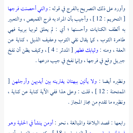
وأورد على ذلك التصريح بالفرج في قوله :
والتي أحصنت فرجها
[ التحريم : 12 ] ، وأجيب بأن المراد به فرج القميص ، والتعبير
به ألطف الكنايات وأحسنها ؛ أي : لم يعلق ثوبها بريبة فهي
طاهرة الثوب ، كما يقال نقي الثوب وعفيف الذيل ، كناية عن
العفة ، ومنه :
وثيابك فطهر
[ المدثر : 4 ] ، وكيف يظن أن نفخ
جبريل
وقع في فرجها ، وإنما نفخ في جيب درعها .
ونظيره أيضا :
ولا يأتين ببهتان يفترينه بين أيديهن وأرجلهن
[
الممتحنة : 12 ] ، قلت : وعلى هذا ففي الآية كناية عن كناية ،
ونظيره ما تقدم من مجاز المجاز .
رابعها : قصد البلاغة والمبالغة ، نحو :
أومن ينشأ في الحلية وهو