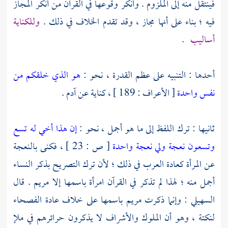
فينتقل منه إلى الملزوم . وأنكر وقوعها في القرآن من أنكر المجاز
فيه ؛ بناء على أنها مجاز ، وقد تقدم الخلاف في ذلك .
وللكناية
أساليب
.
أحدها : التنبيه على عظم القدرة ، نحو :
هو الذي خلقكم من
نفس واحدة
[ الأعراف : 189 ] ، كناية عن آدم .
ثانيها : ترك اللفظ إلى ما هو أجمل ، نحو :
إن هذا أخي له تسع
وتسعون نعجة ولي نعجة واحدة
[ ص : 23 ] ، فكنى بالنعجة
عن المرأة كعادة العرب في ذلك ؛ لأن ترك التصريح بذكر النساء
أجمل منه ؛ لهذا لم تذكر في القرآن امرأة باسمها إلا
مريم
. قال
السهيلي
: وإنما ذكرت
مريم
باسمها على خلاف عادة الفصحاء
لنكتة ، وهو أن الملوك والأشراف لا يذكرون حرائرهم في ملإ