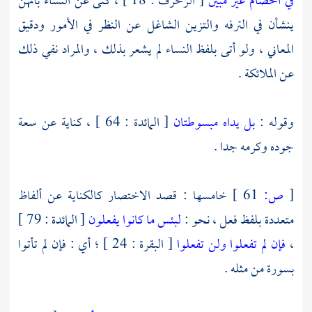
في الخصام غير مبين
[ الزخرف : 18 ] ، كنى عن النساء بأنهن
ينشأن في الترفه والتزين الشاغل عن النظر في الأمور ودقيق
المعاني ، ولو أتى بلفظ النساء لم يشعر بذلك ، والمراد نفي ذلك
عن الملائكة .
وقوله :
بل يداه مبسوطتان
[ المائدة : 64 ] ، كناية عن سعة
جوده وكرمه جدا .
[
ص:
61 ]
خامسها : قصد الاختصار كالكناية عن ألفاظ
متعددة بلفظ فعل ، نحو :
لبئس ما كانوا يفعلون
[ المائدة : 79 ]
،
فإن لم تفعلوا ولن تفعلوا
[ البقرة : 24 ] ؛ أي : فإن لم تأتوا
بسورة من مثله .