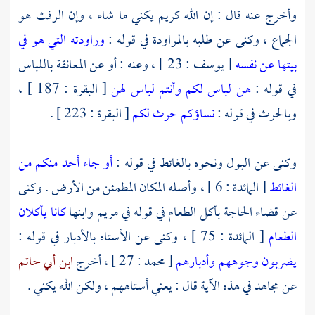
وأخرج عنه قال : إن الله كريم يكني ما شاء ، وإن الرفث هو
الجماع ، وكنى عن طلبه بالمراودة في قوله :
وراودته التي هو في
بيتها عن نفسه
[ يوسف : 23 ] ، وعنه : أو عن المعانقة باللباس
في قوله :
هن لباس لكم وأنتم لباس لهن
[ البقرة : 187 ] ،
وبالحرث في قوله :
نساؤكم حرث لكم
[ البقرة : 223 ] .
وكنى عن البول ونحوه بالغائط في قوله :
أو جاء أحد منكم من
الغائط
[ المائدة : 6 ] ، وأصله المكان المطمئن من الأرض . وكنى
عن قضاء الحاجة بأكل الطعام في قوله في
مريم
وابنها
كانا يأكلان
الطعام
[ المائدة : 75 ] ، وكنى عن الأستاه بالأدبار في قوله :
يضربون وجوههم وأدبارهم
[ محمد : 27 ] ، أخرج
ابن أبي حاتم
عن
مجاهد
في هذه الآية قال : يعني أستاههم ، ولكن الله يكني .