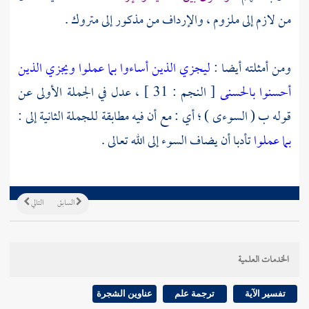
من لازم إلى ملزوم ، والإرداف من مذكور إلى متروك .
ومن أمثلته أيضا :
ليجزي الذين أساءوا بما عملوا ويجزي الذين
أحسنوا بالحسنى
[ النجم : 31 ] ، عدل في الجملة الأولى عن
قوله ب ( السوءى ) ؛ أي : مع أن فيه مطابقة للجملة الثانية إلى :
بما عملوا
تأدبا أن يضاف السوء إلى الله تعالى .
السابق
التالي
الخدمات العلمية
تفسير الآية
ترجمة علم
عناوين الشجرة