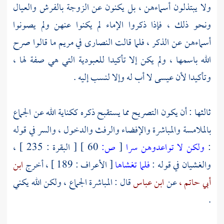
ولا يبتذلون أسماءهن ، بل يكنون عن الزوجة بالفرش والعيال
ونحو ذلك ، فإذا ذكروا الإماء لم يكنوا عنهن ولم يصونوا
أسماءهن عن الذكر ، فلما قالت
النصارى
في
مريم
ما قالوا صرح
الله باسمها ، ولم يكن إلا تأكيدا للعبودية التي هي صفة لها ،
وتأكيدا لأن
عيسى
لا أب له وإلا لنسب إليه .
ثالثها : أن يكون التصريح مما يستقبح ذكره ككناية الله عن الجماع
بالملامسة والمباشرة والإفضاء والرفث والدخول ، والسر في قوله
:
ولكن لا تواعدوهن سرا
[
ص:
60 ]
[ البقرة : 235 ] ،
والغشيان في قوله :
فلما تغشاها
[ الأعراف : 189 ] ، أخرج
ابن
أبي حاتم ،
عن
ابن عباس
قال : المباشرة الجماع ، ولكن الله يكني
.