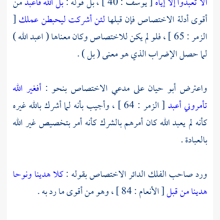
ألا تعبدوا إلا إياه
[ يوسف : 40 ] ، بل قوله :
بل الله فاعبد
من
أقوى أدلة الاختصاص فإن قبلها
لئن أشركت ليحبطن عملك
[
الزمر : 65 ] ، فلو لم يكن للاختصاص وكان معناها ( اعبد الله )
لما حصل الإضراب الذي هو معنى ( بل ) .
واعترض
أبو حيان
على مدعي الاختصاص بنحو :
أفغير الله
تأمروني أعبد
[ الزمر : 64 ] ، وأجيب بأنه لما أشرك بالله غيره
كأنه لم يعبد الله كان أمرهم بالشرك كأنه أمر بتخصيص غير الله
بالعبادة .
ورد صاحب الفلك الدائر الاختصاص بقوله :
كلا هدينا ونوحا
هدينا من قبل
[ الأنعام : 84 ] ، وهو من أقوى ما رد به .