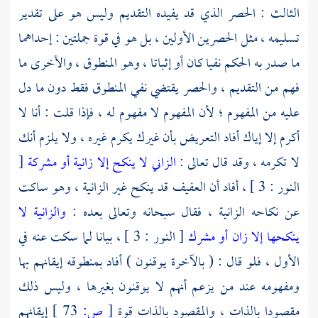
الثالث : الحصر الذي قد يفيده التقديم وليس هو على تقدير
تسليمه ، مثل الحصرين الأولين ، بل هو في قوة جملتين : إحداهما
ما صدر به الحكم نفيا كان أو إثباتا ، وهو المنطوق ، والأخرى ما
فهم من التقديم ، والحصر يقتضي نفي المنطوق فقط دون ما دل
عليه من المفهوم ؛ لأن المفهوم لا مفهوم له ، فإذا قلت : أنا لا
أكرم إلا إياك أفاد التعريض بأن غيرك يكرم غيره ، ولا يلزم أنك
لا تكرمه ، وقد قال تعالى :
الزاني لا ينكح إلا زانية أو مشركة
[
النور : 3 ] ، أفاد أن العفيف قد ينكح غير الزانية ، وهو ساكت
عن نكاحه الزانية ، فقال سبحانه وتعالى بعده :
والزانية لا
ينكحها إلا زان أو مشرك
[ النور : 3 ] ، بيانا لما سكت عنه في
الأول ، فلو قال : ( بالآخرة يوقنون ) أفاد بمنطوقه إيقانهم بها
ومفهومه عند من يزعم أنهم لا يوقنون بغيرها ، وليس ذلك
مقصودا بالذات ، والمقصود بالذات قوة
[
ص:
73 ]
إيقانهم