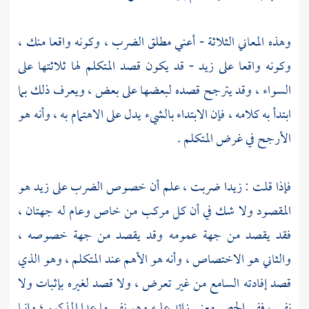
وهذه المعاني الثلاثة - أعني مطلق الضرب ، وكونه واقعا منك ،
وكونه واقعا على زيد - قد يكون قصد المتكلم لها ثلاثتها على
السواء ، وقد يترجح قصده لبعضها على بعض ، ويعرف ذلك بما
ابتدأ به كلامه ، فإن الابتداء بالشيء يدل على الاهتمام به ، وأنه هو
الأرجح في غرض المتكلم .
فإذا قلت : زيدا ضربت ، علم أن خصوص الضرب على زيد هو
المقصود ولا شك في أن كل مركب من خاص وعام له جهتان ،
فقد يقصد من جهة عمومه وقد يقصد من جهة خصوصه ،
والثاني هو الاختصاص ، وأنه هو الأهم عند المتكلم ، وهو الذي
قصد إفادته السامع من غير تعرض ، ولا قصد لغيره بإثبات ولا
نفي ، ففي الحصر معنى زائد عليه وهو نفي ما عدا المذكور ؛ وإنما