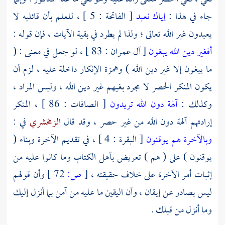
جاء في هذا :
إياك نعبد
[ الفاتحة : 5 ] ، للعلم بأن قائليه لا
يعبدون غير الله تعالى ؛ ولذا لم يطرد في بقية الآيات ، فإن قوله :
أفغير دين الله يبغون
[ آل عمران : 83 ] ، لو جعل في معنى : (
ما يبغون إلا غير دين الله ) وهمزة الإنكار داخلة عليه ، لزم أن
يكون المنكر الحصر لا مجرد بغيهم غير دين الله ، وليس المراد ،
وكذلك :
آلهة دون الله تريدون
[ الصافات : 86 ] ، المنكر
إرادتهم آلهة دون الله من غير حصر ، وقد قال
الزمخشري
في :
وبالآخرة هم يوقنون
[ البقرة : 4 ] ، في تقديم الآخرة وبناء (
يوقنون ) على ( هم ) تعريض بأهل الكتاب وما كانوا عليه من
إثبات أمر الآخرة على خلاف حقيقته ،
[
ص:
72 ]
وأن قولهم
ليس بصادر عن إيقان ، وأن اليقين ما عليه من آمن بما أنزل إليك
وما أنزل من قبلك .