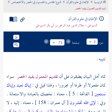
الرئيسية
الإتقان في علوم القرآن
النوع الخامس والخمسون في الحصر والاختصاص
تراجم الأعلام
تنبيه تقديم المعمول يفيد الحصر
الإتقان في علوم القرآن
السيوطي - جلال الدين عبد الرحمن بن أبي بكر السيوطي
جزء
صفحة
2
71
تنبيه .
كاد أهل البيان يطبقون على أن
تقديم المعمول يفيد الحصر
سواء
كان مفعولا أو ظرفا أو مجرورا ، ولهذا قيل في :
إياك نعبد وإياك
نستعين
[ الفاتحة : 5 ] ، معناه : نخصك بالعبادة والاستعانة .
وفي :
لإلى الله تحشرون
[ آل عمران : 158 ] ، معناه : إليه ، لا
إلى غيره وفي :
لتكونوا شهداء على الناس ويكون الرسول عليكم