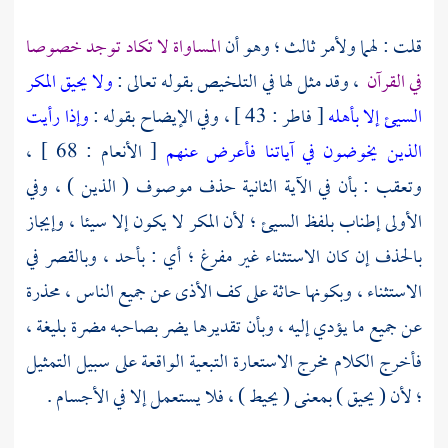
قلت : لهما ولأمر ثالث ؛ وهو أن
المساواة لا تكاد توجد خصوصا
في القرآن
، وقد مثل لها في التلخيص بقوله تعالى :
ولا يحيق المكر
السيئ إلا بأهله
[ فاطر : 43 ] ، وفي الإيضاح بقوله :
وإذا رأيت
الذين يخوضون في آياتنا فأعرض عنهم
[ الأنعام : 68 ] ،
وتعقب : بأن في الآية الثانية حذف موصوف ( الذين ) ، وفي
الأولى إطناب بلفظ السيئ ؛ لأن المكر لا يكون إلا سيئا ، وإيجاز
بالحذف إن كان الاستثناء غير مفرغ ؛ أي : بأحد ، وبالقصر في
الاستثناء ، وبكونها حاثة على كف الأذى عن جميع الناس ، محذرة
عن جميع ما يؤدي إليه ، وبأن تقديرها يضر بصاحبه مضرة بليغة ،
فأخرج الكلام مخرج الاستعارة التبعية الواقعة على سبيل التمثيل
؛ لأن ( يحيق ) بمعنى ( يحيط ) ، فلا يستعمل إلا في الأجسام .