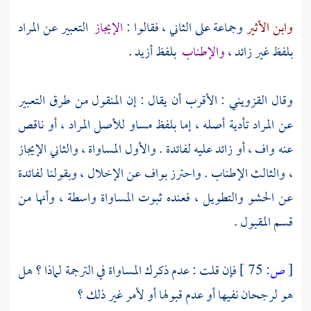
وابن الأثير
وجماعة على الثاني ، فقالوا :
الإيجاز
التعبير عن المراد
بلفظ غير زائد ،
والإطناب
بلفظ أزيد .
وقال
القزويني
: الأقرب أن يقال : إن المنقول من طرق التعبير
عن المراد تأدية أصله ، إما بلفظ مساو للأصل المراد ، أو ناقص
عنه واف ، أو زائد عليه لفائدة . والأول المساواة ، والثاني الإيجاز
، والثالث الإطناب . واحترز بواف عن الإخلال ، وبقولنا لفائدة
عن الحشو والتطويل ، فعنده ثبوت المساواة واسطة ، وأنها من
قسم المقبول .
[
ص:
75 ]
فإن قلت : عدم ذكرك المساواة في الترجمة لماذا ؟ هل
هو لرجحان نفيها أو عدم قبولها أو لأمر غير ذلك ؟