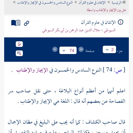
الرئيسية
الإتقان في علوم القرآن
النوع السادس والخمسون في الإيجاز والإطناب
تراجم الأعلام
هل بين الإيجاز والإطناب واسطة
الإتقان في علوم القرآن
السيوطي - جلال الدين عبد الرحمن بن أبي بكر السيوطي
جزء
صفحة
2
74
[
ص:
74 ]
النوع السادس والخمسون في
الإيجاز والإطناب
.
اعلم أنهما من أعظم أنواع البلاغة ، حتى نقل صاحب سر
الفصاحة عن بعضهم أنه قال : اللغة هي الإيجاز والإطناب .
قال صاحب الكشاف : كما أنه يجب على البليغ في مظان الإجمال
أن يجمل ويوجز ، فكذلك الواجب عليه في موارد التفصيل أن