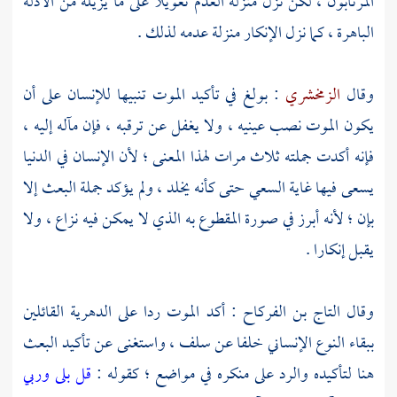
المرتابون ، لكن نزل منزلة العدم تعويلا على ما يزيله من الأدلة
الباهرة ، كما نزل الإنكار منزلة عدمه لذلك .
وقال
الزمخشري
: بولغ في تأكيد الموت تنبيها للإنسان على أن
يكون الموت نصب عينيه ، ولا يغفل عن ترقبه ، فإن مآله إليه ،
فإنه أكدت جملته ثلاث مرات لهذا المعنى ؛ لأن الإنسان في الدنيا
يسعى فيها غاية السعي حتى كأنه يخلد ، ولم يؤكد جملة البعث إلا
بإن ؛ لأنه أبرز في صورة المقطوع به الذي لا يمكن فيه نزاع ، ولا
يقبل إنكارا .
وقال
التاج بن الفركاح
: أكد الموت ردا على
الدهرية
القائلين
ببقاء النوع الإنساني خلفا عن سلف ، واستغنى عن تأكيد البعث
هنا لتأكيده والرد على منكره في مواضع ؛ كقوله :
قل بلى وربي