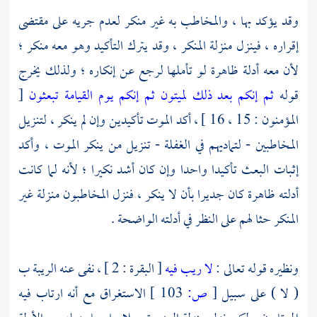
وقد يؤكد بها ، والمخاطب به غير منكر لعدم جريه على مقتضى
إقراره ، فينزل منزلة المنكر ، وقد يترك التأكيد وهو معه منكر ؛
لأن معه أدلة ظاهرة لو تأملها لرجع عن إنكاره ؛ ولذلك يخرج
قوله
ثم إنكم بعد ذلك لميتون ثم إنكم يوم القيامة تبعثون
[
المؤمنون : 15 ، 16 ] ، أكد الموت تأكيدين وإن لم ينكر ، لتنزيل
المخاطبين - لتماديهم في الغفلة - تنزيل من ينكر الموت ، وأكد
إثبات البعث تأكيدا واحدا وإن كان أشد نكيرا ؛ لأنه لما كانت
أدلته ظاهرة كان جديرا بأن لا ينكر ، فنزل المخاطبون منزلة غير
المنكر حثا لهم على النظر في أدلته الواضحة .
ونظيره قوله تعالى :
لا ريب فيه
[ البقرة : 2 ] ، نفى عنه الريبة ب
( لا ) على سبيل
[
ص:
103 ]
الاستغراق مع أنه ارتاب فيه