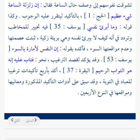
تشوقت نفوسهم إلى وصف حال الساعة فقال :
إن زلزلة الساعة
شيء عظيم
[ الحج : 1 ] ، بالتأكيد ليتقرر عليه الوجوب . وكذا
قوله :
وما أبرئ نفسي
[ يوسف : 35 ] فيه تحيير للمخاطب
وتردد في أنه كيف لا يبرئ نفسه وهي بريئة زكية ، ثبتت عصمتها
وعدم مواقعتها السوء ، فأكده بقوله :
إن النفس لأمارة بالسوء
[
يوسف : 53 ] . وقد يؤكد لقصد الترغيب ، نحو :
فتاب عليه إنه
هو التواب الرحيم
[ البقرة : 37 ] ، أكد بأربع تأكيدات ترغيبا
للعباد في التوبة ، وقد سبق على أدوات التأكيد المذكورة ومعانيها
ومواقعها في النوع الأربعين .
السابق
التالي