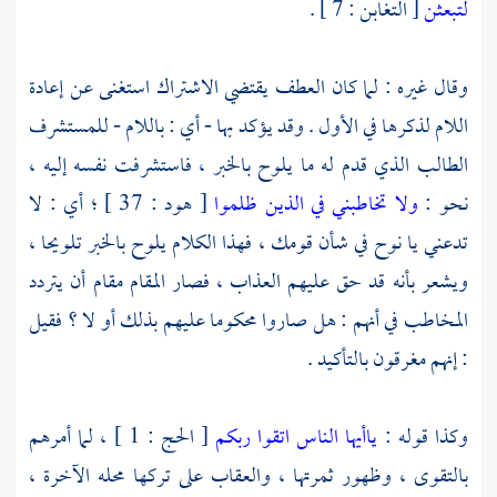
لتبعثن
[ التغابن : 7 ] .
وقال غيره : لما كان العطف يقتضي الاشتراك استغنى عن إعادة
اللام لذكرها في الأول . وقد يؤكد بها - أي : باللام - للمستشرف
الطالب الذي قدم له ما يلوح بالخبر ، فاستشرفت نفسه إليه ،
نحو :
ولا تخاطبني في الذين ظلموا
[ هود : 37 ] ؛ أي : لا
تدعني يا
نوح
في شأن قومك ، فهذا الكلام يلوح بالخبر تلويحا ،
ويشعر بأنه قد حق عليهم العذاب ، فصار المقام مقام أن يتردد
المخاطب في أنهم : هل صاروا محكوما عليهم بذلك أو لا ؟ فقيل
: إنهم مغرقون بالتأكيد .
وكذا قوله :
ياأيها الناس اتقوا ربكم
[ الحج : 1 ] ، لما أمرهم
بالتقوى ، وظهور ثمرتها ، والعقاب على تركها محله الآخرة ،