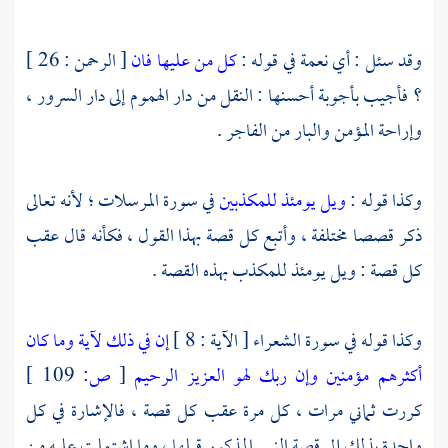
وقد سئل : أي نعمة في قوله :
كل من عليها فان
[ الرحمن : 26 ]
؟ فأجيب بأجوبة أحسنها : النقل من دار الهموم إلى دار السرور ،
وإراحة المؤمن والبار من الفاجر .
وكذا قوله :
ويل يومئذ للمكذبين
في سورة المرسلات ؛ لأنه تعالى
ذكر قصصا مختلفة ، وأتبع كل قصة بهذا القول ، فكأنه قال عقب
كل قصة : ويل يومئذ للمكذب بهذه القصة .
وكذا قوله في سورة الشعراء [ الآية : 8 ]
إن في ذلك لآية وما كان
أكثرهم مؤمنين
وإن ربك لهو العزيز الرحيم
[
ص:
109 ]
كررت ثماني مرات ، كل مرة عقب كل قصة ، فالإشارة في كل
واحدة بذلك إلى قصة النبي المذكور قبلها ، وما اشتملت عليه من