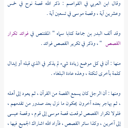
وقال
ابن العربي
في القواصم : ذكر الله قصة
نوح
في خمس
وعشرين آية ، وقصة
موسى
في تسعين آية .
وقد ألف
البدر بن جماعة
كتابا سماه " المقتنص في
فوائد تكرار
القصص
" ، وذكر في تكرير القصص فوائد .
منها : أن في كل موضع زيادة شيء لم يذكر في الذي قبله أو إبدال
كلمة بأخرى لنكتة ، وهذه عادة البلغاء .
ومنها : أن الرجل كان يسمع القصة من القرآن ، ثم يعود إلى أهله
، ثم يهاجر بعده آخرون يحكون ما نزل بعد صدور من تقدمهم ،
فلولا تكرار القصص لوقعت قصة
موسى
إلى قوم ، وقصة
عيسى
إلى آخرين ، وكذا سائر القصص ، فأراد الله اشتراك الجميع فيها ،