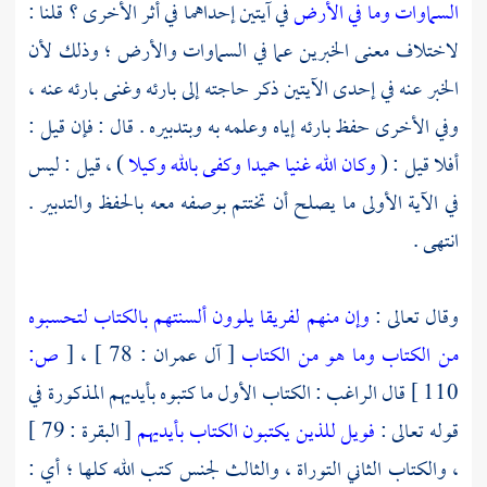
السماوات وما في الأرض
في آيتين إحداهما في أثر الأخرى ؟ قلنا :
لاختلاف معنى الخبرين عما في السماوات والأرض ؛ وذلك لأن
الخبر عنه في إحدى الآيتين ذكر حاجته إلى بارئه وغنى بارئه عنه ،
وفي الأخرى حفظ بارئه إياه وعلمه به وبتدبيره . قال : فإن قيل :
أفلا قيل : (
وكان الله غنيا حميدا
وكفى بالله وكيلا
) ، قيل : ليس
في الآية الأولى ما يصلح أن تختتم بوصفه معه بالحفظ والتدبير .
انتهى .
وقال تعالى :
وإن منهم لفريقا يلوون ألسنتهم بالكتاب لتحسبوه
من الكتاب وما هو من الكتاب
[ آل عمران : 78 ] ،
[
ص:
110 ]
قال
الراغب
: الكتاب الأول ما كتبوه بأيديهم المذكورة في
قوله تعالى :
فويل للذين يكتبون الكتاب بأيديهم
[ البقرة : 79 ]
، والكتاب الثاني التوراة ، والثالث لجنس كتب الله كلها ؛ أي :