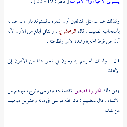
يستوي الأحياء ولا الأموات
[ فاطر : 19 - 23 ] .
وكذلك ضرب مثل المنافقين أول البقرة بالمستوقد نارا ، ثم ضربه
بأصحاب الصيب . قال
الزمخشري
: والثاني أبلغ من الأول لأنه
أدل على فرط الحيرة وشدة الأمر وفظاعته .
قال : ولذلك آخرهم يتدرجون في نحو هذا من الأهون إلى
الأغلظ .
ومن ذلك
تكرير القصص
كقصة
آدم
وموسى
ونوح
وغيرهم من
الأنبياء . قال بعضهم : ذكر الله
موسى
في مائة وعشرين موضعا
من كتابه .