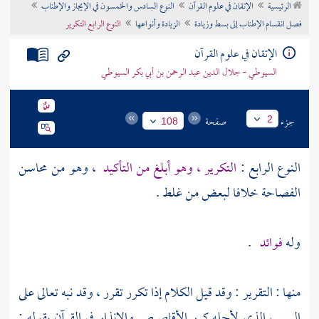
الرئيسية
الإتقان في علوم القرآن
النوع السادس والخمسون في الإيجاز والإطناب
تراجم الأعلام
فصل انقسام الإطناب إلى بسط وزيادة
الزيادة وأنواعها
النوع الرابع التكرير
الإتقان في علوم القرآن
السيوطي - جلال الدين عبد الرحمن بن أبي بكر السيوطي
جزء
صفحة
2
108
النوع الرابع :
التكرير ، وهو أبلغ من التأكيد
، وهو من محاسن
الفصاحة خلافا لبعض من غلط .
وله
فوائد
.
منها : التقرير : وقد قيل الكلام إذا تكرر تقرر ، وقد نبه تعالى على
السبب الذي لأجله كرر الأقاصيص والإنذار في القرآن بقوله :