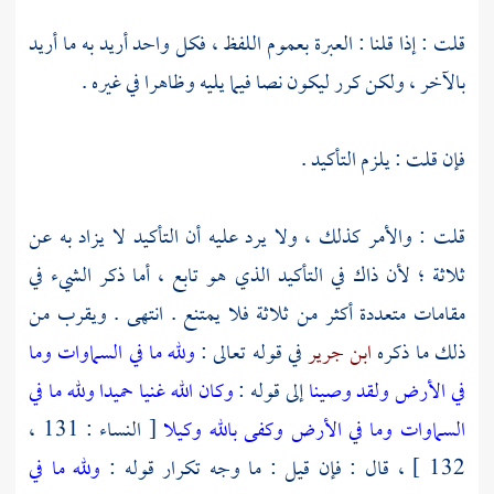
قلت : إذا قلنا : العبرة بعموم اللفظ ، فكل واحد أريد به ما أريد
بالآخر ، ولكن كرر ليكون نصا فيما يليه وظاهرا في غيره .
فإن قلت : يلزم التأكيد .
قلت : والأمر كذلك ، ولا يرد عليه أن التأكيد لا يزاد به عن
ثلاثة ؛ لأن ذاك في التأكيد الذي هو تابع ، أما ذكر الشيء في
مقامات متعددة أكثر من ثلاثة فلا يمتنع . انتهى . ويقرب من
ذلك ما ذكره
ابن جرير
في قوله تعالى :
ولله ما في السماوات وما
في الأرض ولقد وصينا
إلى قوله :
وكان الله غنيا حميدا
ولله ما في
السماوات وما في الأرض وكفى بالله وكيلا
[ النساء : 131 ،
132 ] ، قال : فإن قيل : ما وجه تكرار قوله :
ولله ما في