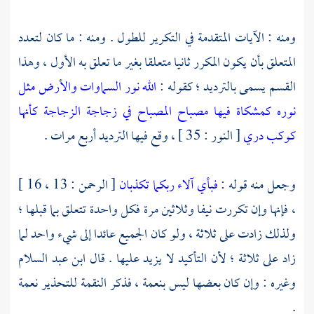
ومنه : الآيات المتقدمة في التكرير للطول . ومنه : ما كان لتعدد
المتعلق بأن يكون المكرر ثانيا متعلقا بغير ما تعلق به الأول ، وهذا
القسم يسمى بالترديد ؛ كقوله :
الله نور السماوات والأرض مثل
نوره كمشكاة فيها مصباح المصباح في زجاجة الزجاجة كأنها
كوكب دري
[ النور : 35 ] ، وقع فيها الترديد أربع مرات .
وجعل منه قوله :
فبأي آلاء ربكما تكذبان
[ الرحمن : 13 ، 16 ]
، فإنها وإن تكررت نيفا وثلاثين مرة فكل واحدة تتعلق بما قبلها ؛
ولذلك زادت على ثلاثة ، ولو كان الجميع عائدا إلى شيء واحد لما
زاد على ثلاثة ؛ لأن التأكيد لا يزيد عليها . قال
ابن عبد السلام
وغيره : وإن كان بعضها ليس بنعمة ، فذكر النقمة للتحذير نعمة
.