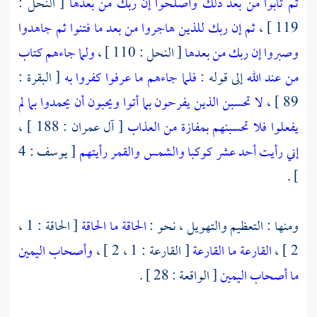
ثم تابوا من بعد ذلك وأصلحوا إن ربك من بعدها
[ النحل :
119 ] ،
ثم إن ربك للذين هاجروا من بعد ما فتنوا ثم جاهدوا
وصبروا إن ربك من بعدها
[ النحل : 110 ] ،
ولما جاءهم كتاب
من عند الله
إلى قوله :
فلما جاءهم ما عرفوا كفروا به
[ البقرة :
89 ] ،
لا تحسبن الذين يفرحون بما أتوا ويحبون أن يحمدوا بما لم
يفعلوا فلا تحسبنهم بمفازة من العذاب
[ آل عمران : 188 ] ،
إني رأيت أحد عشر كوكبا والشمس والقمر رأيتهم
[ يوسف : 4
] .
ومنها : التعظيم والتهويل ، نحو :
الحاقة
ما الحاقة
[ الحاقة : 1 ،
2 ] ،
القارعة
ما القارعة
[ القارعة : 1 ، 2 ] ،
وأصحاب اليمين
ما أصحاب اليمين
[ الواقعة : 28 ] .