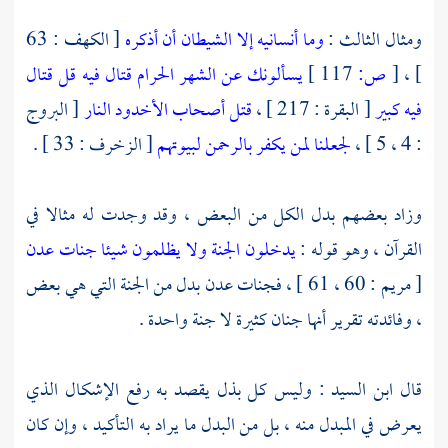
ومثال الثالث :
وما أنسانيه إلا الشيطان أن أذكره
[ الكهف : 63
] ،
[
ص:
117 ]
يسألونك عن الشهر الحرام قتال فيه قل قتال
فيه كبير
[ البقرة : 217 ] ،
قتل أصحاب الأخدود النار
[ البروج
: 4 ، 5 ] ،
لجعلنا لمن يكفر بالرحمن لبيوتهم
[ الزخرف : 33 ] .
وزاد بعضهم بدل الكل من البعض ، وقد وجدت له مثالا في
القرآن ، وهو قوله :
يدخلون الجنة ولا يظلمون شيئا
جنات عدن
[ مريم : 60 ، 61 ] ، فجنات عدن بدل من الجنة التي هي بعض
، وفائدته تقرير أنها جنان كثيرة لا جنة واحدة .
قال
ابن السيد
: وليس كل بذل يقصد به رفع الإشكال الذي
يعرض في المبدل منه ، بل من البدل ما يراد به التأكيد ، وإن كان