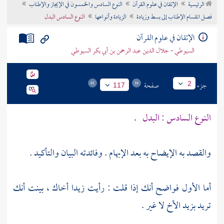
الرئيسية
الإتقان في علوم القرآن
النوع السادس والخمسون في الإيجاز والإطناب
تراجم الأعلام
فصل انقسام الإطناب إلى بسط وزيادة
الزيادة وأنواعها
النوع السادس البدل
الإتقان في علوم القرآن
السيوطي - جلال الدين عبد الرحمن بن أبي بكر السيوطي
جزء
صفحة
2
117
النوع السادس : البدل
.
والقصد به الإيضاح به بعد الإبهام . وفائدته البيان والتأكيد .
أما الأول فواضح أنك إذا قلت : رأيت زيدا أخاك ، بينت أنك
تريد بزيد الأخ لا غير .