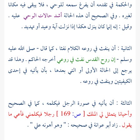
والحكمة في تقدمه أن يفرغ سمعه للوحي ، فلا يبقى فيه مكانا
لغيره . وفي الصحيح أن هذه الحالة
أشد حالات الوحي
عليه .
وقيل : إنه إنما كان ينزل هكذا إذا نزلت آية وعيد أو تهديد .
الثانية : أن ينفث في روعه الكلام نفثا ، كما قال - صلى الله عليه
وسلم -
إن روح القدس نفث في روعي
أخرجه
الحاكم
. وهذا قد
يرجع إلى الحالة الأولى أو التي بعدها ، بأن يأتيه في إحدى
الكيفيتين وينفث في روعه .
الثالثة : أن يأتيه في صورة الرجل فيكلمه ، كما في الصحيح
وأحيانا يتمثل لي الملك
[
ص:
169 ]
رجلا فيكلمني فأعي ما
يقول
. زاد
أبو عوانة
في صحيحه : " وهو أهونه علي " .