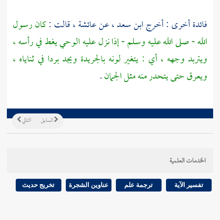
فائدة أخرى : أخرج
ابن سعد ،
عن
عائشة
، قالت :
كان رسول
الله - صلى الله عليه وسلم - إذا نزل عليه الوحي يغط في رأسه ،
ويتربد وجهه ، أي : يتغير لونه بالجريدة ويجد بردا في ثناياه ،
ويعرق حتى يتحدر منه مثل الجمان
.
السابق
التالي
الخدمات العلمية
تفسير الآية
ترجمة علم
عناوين الشجرة
تخريج حديث