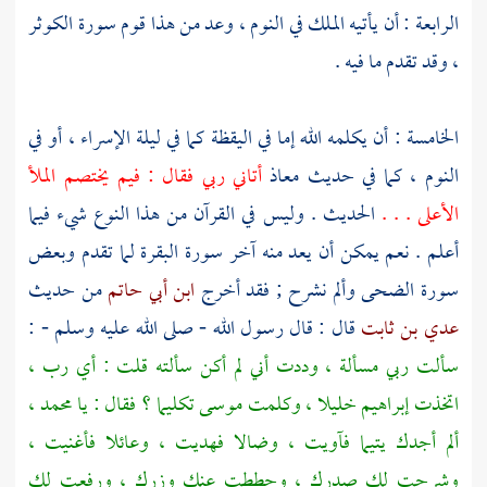
الرابعة : أن يأتيه الملك في النوم ، وعد من هذا قوم سورة الكوثر
، وقد تقدم ما فيه .
الخامسة : أن يكلمه الله إما في اليقظة كما في ليلة الإسراء ، أو في
النوم ، كما في حديث
معاذ
أتاني ربي فقال : فيم يختصم الملأ
الأعلى . . .
الحديث . وليس في القرآن من هذا النوع شيء فيما
أعلم . نعم يمكن أن يعد منه آخر سورة البقرة لما تقدم وبعض
سورة الضحى وألم نشرح ; فقد أخرج
ابن أبي حاتم
من حديث
عدي بن ثابت
قال : قال رسول الله - صلى الله عليه وسلم - :
سألت ربي مسألة ، وددت أني لم أكن سألته قلت : أي رب ،
اتخذت
إبراهيم
خليلا ، وكلمت
موسى
تكليما ؟ فقال : يا
محمد
،
ألم أجدك يتيما فآويت ، وضالا فهديت ، وعائلا فأغنيت ،
وشرحت لك صدرك ، وحططت عنك وزرك ، ورفعت لك