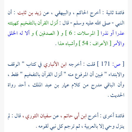
فائدة ثانية : أخرج
الحاكم
،
والبيهقي ،
عن
زيد بن ثابت
: أن
النبي - صلى الله عليه وسلم - قال :
أنزل القرآن بالتفخيم كهيئته
عذرا أو نذرا
[ المرسلات : 6 ] و ( الصدفين ) و
ألا له الخلق
والأمر
[ الأعراف : 54 ] وأشباه هذا
.
[
ص:
171 ]
قلت : أخرجه
ابن الأنباري
في كتاب " الوقف
والابتداء " فبين أن المرفوع منه " أنزل القرآن بالتفخيم " فقط ،
وأن الباقي مدرج من كلام
عمار بن عبد الملك
، أحد رواة
الحديث .
فائدة أخرى : أخرج
ابن أبي حاتم ،
عن
سفيان الثوري ،
قال : لم
ينزل وحي إلا بالعربية ، ثم ترجم كل نبي لقومه .