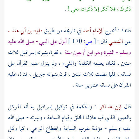
ذكرك ، فلا أذكر إلا ذكرت معي !
.
فائدة : أخرج
الإمام أحمد
في تاريخه من طريق
داود بن أبي هند ،
عن
الشعبي
قال :
[
ص:
170 ]
أنزل على النبي - صلى الله عليه
وسلم - النبوة وهو ابن أربعين سنة
، فقرن بنبوته
إسرافيل
ثلاث
سنين ، فكان يعلمه الكلمة والشيء ، ولم ينزل عليه القرآن على
لسانه ، فلما مضت ثلاث سنين ، قرن بنبوته
جبريل
، فنزل عليه
القرآن على لسانه عشرين سنة .
قال
ابن عساكر
: والحكمة في توكيل
إسرافيل
به أنه الموكل
بالصور الذي فيه هلاك الخلق وقيام الساعة ، ونبوته - صلى الله
عليه وسلم - مؤذنة بقرب الساعة وانقطاع الوحي ، كما وكل