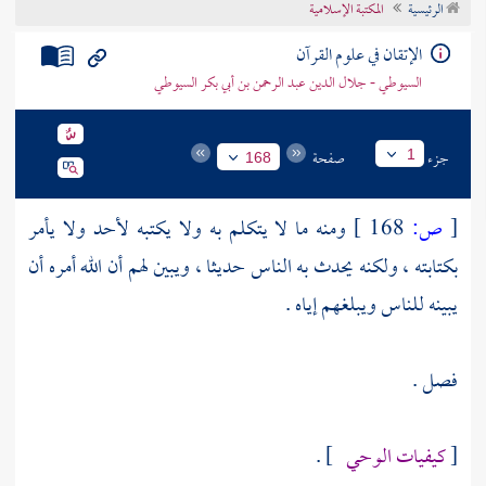
الرئيسية
المكتبة الإسلامية
تراجم الأعلام
الإتقان في علوم القرآن
السيوطي - جلال الدين عبد الرحمن بن أبي بكر السيوطي
جزء
صفحة
1
168
[
ص:
168 ]
ومنه ما لا يتكلم به ولا يكتبه لأحد ولا يأمر
بكتابته ، ولكنه يحدث به الناس حديثا ، ويبين لهم أن الله أمره أن
يبينه للناس ويبلغهم إياه .
فصل .
[
كيفيات الوحي
] .