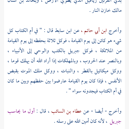
بذي القرنين
ريافيل
الذي يطوي الأرض ،
وبخالد بن سنان
مالك
خازن النار .
وأخرج
ابن أبي حاتم ،
عن
ابن سابط
قال : " في أم الكتاب كل
شيء هو كائن إلى يوم القيامة ، فوكل ثلاثة بحفظه إلى يوم القيامة
من الملائكة ، فوكل
جبريل
بالكتب والوحي إلى الأنبياء ،
وبالنصر عند الحروب ، وبالمهلكات إذا أراد الله أن يهلك قوما ،
ووكل
ميكائيل
بالقطر ، والنبات ، ووكل ملك الموت بقبض
الأنفس ، فإذا كان يوم القيامة عارضوا بين حفظهم وبين ما كان
في أم الكتاب فيجدونه سواء " .
وأخرج - أيضا - عن
عطاء بن السائب
، قال :
أول ما يحاسب
جبريل
، لأنه كان أمين الله على رسله .