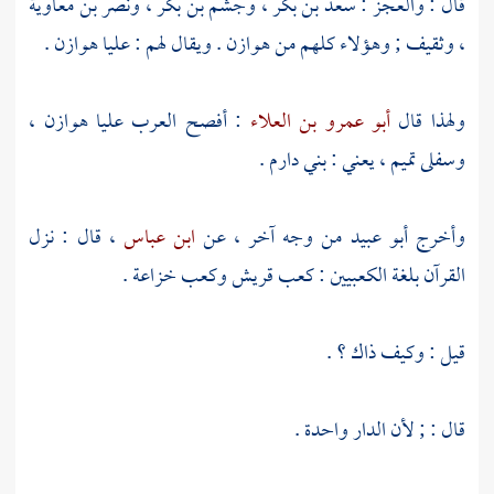
قال : والعجز :
سعد بن بكر
،
وجشم بن بكر
،
ونصر بن معاوية
،
وثقيف
; وهؤلاء كلهم من
هوازن
. ويقال لهم :
عليا هوازن
.
ولهذا قال
أبو عمرو بن العلاء
: أفصح العرب
عليا هوازن
،
وسفلى
تميم ،
يعني :
بني دارم
.
وأخرج
أبو عبيد
من وجه آخر ، عن
ابن عباس
، قال : نزل
القرآن بلغة الكعبيين :
كعب قريش
وكعب خزاعة
.
قيل : وكيف ذاك ؟ .
قال : ; لأن الدار واحدة .