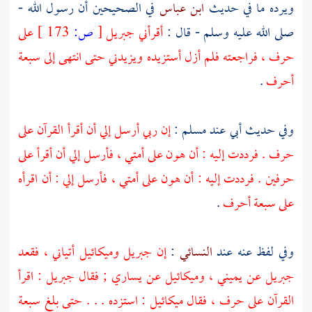
ويرده ما في حديث
ابن عباس
في الصحيحين أن رسول الله -
صلى الله عليه وسلم - قال :
أقرأني
جبريل
[
ص:
173 ]
على
حرف ، فراجعته فلم أزل أستزيده ويزيدني حتى انتهى إلى سبعة
أحرف
.
وفي حديث
أبي
عند
مسلم
:
إن ربي أرسل إلي أن أقرأ القرآن على
حرف . فرددت إليه : أن هون على أمتي ، فأرسل إلي أن أقرأ على
حرفين . فرددت إليه : أن هون على أمتي ، فأرسل إلي : أن اقرأه
على سبعة أحرف
.
وفي لفظ عنه عند
النسائي
:
إن
جبريل
وميكائيل
أتياني ، فقعد
جبريل
عن يميني ،
وميكائيل
عن يساري ; فقال
جبريل
: اقرأ
القرآن على حرف ، فقال
ميكائيل
: استزده . . . حتى بلغ سبعة