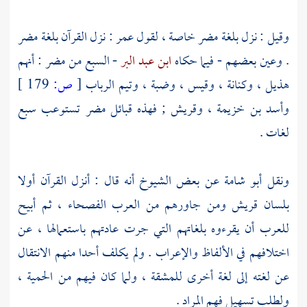
وقيل : نزل بلغة
مضر
خاصة ، لقول
عمر
: نزل القرآن بلغة
مضر
. وعين بعضهم - فيما حكاه
ابن عبد البر
- السبع من
مضر
: أنهم
هذيل
،
وكنانة
،
وقيس
،
وضبة
،
وتيم الرباب
[
ص:
179 ]
وأسد بن خزيمة
،
وقريش
; فهذه قبائل
مضر
تستوعب سبع
لغات .
ونقل
أبو شامة
عن بعض الشيوخ أنه قال : أنزل القرآن أولا
بلسان
قريش
ومن جاورهم من العرب الفصحاء ، ثم أبيح
للعرب أن يقرءوه بلغاتهم التي جرت عادتهم باستعمالها ، عن
اختلافهم في الألفاظ والإعراب . ولم يكلف أحدا منهم الانتقال
عن لغته إلى لغة أخرى للمشقة ، ولما كان فيهم من الحمية ،
ولطلب تسهيل فهم المراد .