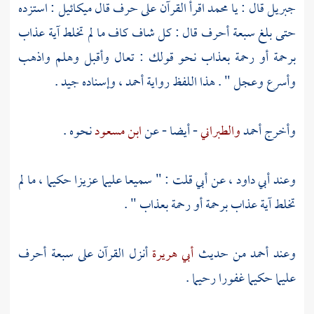
جبريل
قال : يا
محمد
اقرأ القرآن على حرف قال
ميكائيل
: استزده
حتى بلغ سبعة أحرف قال : كل شاف كاف ما لم تخلط آية عذاب
برحمة أو رحمة بعذاب نحو قولك : تعال وأقبل وهلم واذهب
وأسرع وعجل " . هذا اللفظ رواية
أحمد
، وإسناده جيد .
وأخرج
أحمد
والطبراني
- أيضا - عن
ابن مسعود
نحوه .
وعند
أبي داود ،
عن
أبي
قلت : " سميعا عليما عزيزا حكيما ، ما لم
تخلط آية عذاب برحمة أو رحمة بعذاب " .
وعند
أحمد
من حديث
أبي هريرة
أنزل القرآن على سبعة أحرف
عليما حكيما غفورا رحيما .