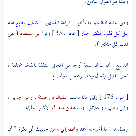
وهذا هو القول الثامن .
ومن أمثلة التقديم والتأخير : قراءة الجمهور :
كذلك يطبع الله
على كل قلب متكبر جبار
[ غافر : 35 ] وقرأ
ابن مسعود
( على
قلب كل متكبر ) .
التاسع : أن المراد سبعة أوجه من المعاني المتفقة بألفاظ مختلفة ،
نحو : أقبل وتعال وهلم وعجل ، وأسرع .
[
ص:
176 ]
وإلى هذا ذهب
سفيان بن عيينة
،
وابن جرير
،
وابن وهب
، وخلائق . ونسبه
ابن عبد البر
لأكثر العلماء .
ويدل له : ما أخرجه
أحمد
والطبراني
، من حديث
أبي بكرة
" أن