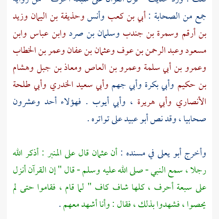
جمع من الصحابة :
أبي بن كعب
وأنس
وحذيفة بن اليمان
وزيد
بن أرقم
وسمرة بن جندب
وسلمان بن صرد
وابن عباس
وابن
مسعود
وعبد الرحمن بن عوف
وعثمان بن عفان
وعمر بن الخطاب
وعمرو بن أبي سلمة
وعمرو بن العاص
ومعاذ بن جبل
وهشام
بن حكيم
وأبي بكرة
وأبي جهم
وأبي سعيد الخدري
وأبي طلحة
الأنصاري
وأبي هريرة
،
وأبي أيوب
. فهؤلاء أحد وعشرون
صحابيا ، وقد نص
أبو عبيد
على تواتره .
وأخرج
أبو يعلى
في مسنده :
أن
عثمان
قال على المنبر : أذكر الله
رجلا ، سمع النبي - صلى الله عليه وسلم - قال " إن القرآن أنزل
على سبعة أحرف ، كلها شاف كاف " لما قام ، فقاموا حتى لم
يحصوا ، فشهدوا بذلك ، فقال : وأنا أشهد معهم
.