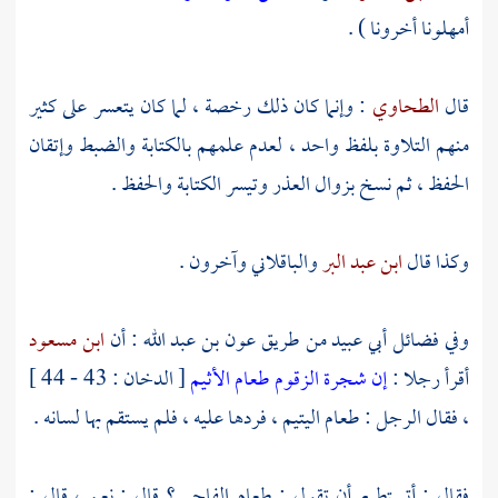
أمهلونا أخرونا ) .
قال
الطحاوي
: وإنما كان ذلك رخصة ، لما كان يتعسر على كثير
منهم التلاوة بلفظ واحد ، لعدم علمهم بالكتابة والضبط وإتقان
الحفظ ، ثم نسخ بزوال العذر وتيسر الكتابة والحفظ .
وكذا قال
ابن عبد البر
والباقلاني
وآخرون .
وفي فضائل
أبي عبيد
من طريق
عون بن عبد
الله : أن
ابن مسعود
أقرأ رجلا :
إن شجرة الزقوم طعام الأثيم
[ الدخان : 43 - 44 ]
، فقال الرجل : طعام اليتيم ، فردها عليه ، فلم يستقم بها لسانه .
فقال : أتستطيع أن تقول : طعام الفاجر ؟ قال : نعم ، قال :