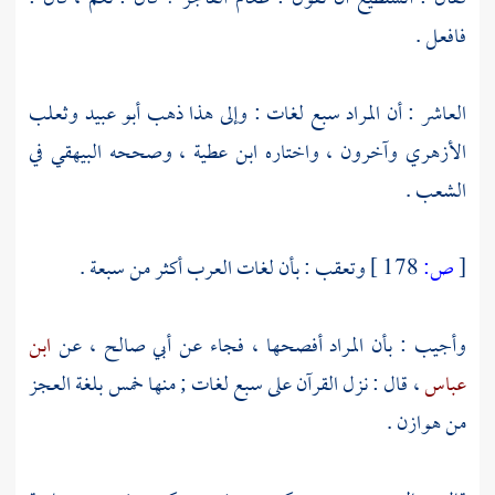
فافعل .
العاشر : أن المراد سبع لغات : وإلى هذا ذهب
أبو عبيد
وثعلب
الأزهري
وآخرون ، واختاره
ابن عطية
، وصححه
البيهقي
في
الشعب .
[
ص:
178 ]
وتعقب : بأن لغات العرب أكثر من سبعة .
وأجيب : بأن المراد أفصحها ، فجاء عن
أبي صالح ،
عن
ابن
عباس
، قال : نزل القرآن على سبع لغات ; منها خمس بلغة العجز
من
هوازن
.