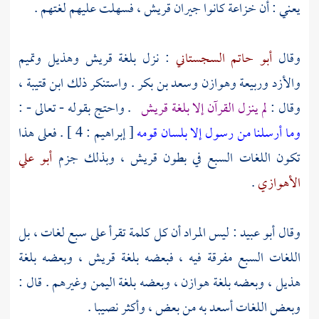
يعني : أن
خزاعة
كانوا جيران
قريش
، فسهلت عليهم لغتهم .
وقال
أبو حاتم السجستاني
: نزل بلغة
قريش
وهذيل
وتميم
والأزد
وربيعة
وهوازن
وسعد بن بكر
. واستنكر ذلك
ابن قتيبة
،
وقال :
لم ينزل القرآن إلا بلغة
قريش
. واحتج بقوله - تعالى - :
وما أرسلنا من رسول إلا بلسان قومه
[ إبراهيم : 4 ] . فعلى هذا
تكون اللغات السبع في بطون
قريش
، وبذلك جزم
أبو علي
الأهوازي
.
وقال
أبو عبيد
: ليس المراد أن كل كلمة تقرأ على سبع لغات ، بل
اللغات السبع مفرقة فيه ، فبعضه بلغة
قريش
، وبعضه بلغة
هذيل
، وبعضه بلغة
هوازن
، وبعضه بلغة
اليمن
وغيرهم . قال :
وبعض اللغات أسعد به من بعض ، وأكثر نصيبا .