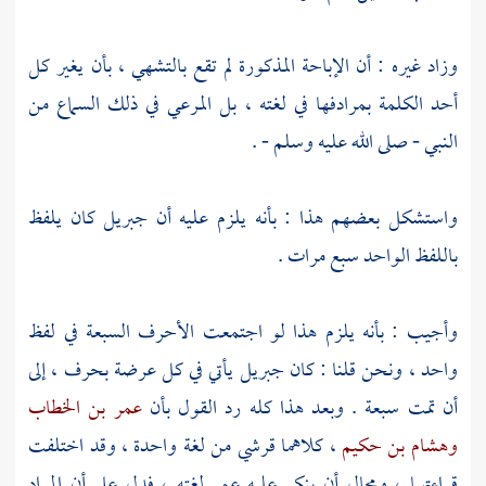
وزاد غيره : أن الإباحة المذكورة لم تقع بالتشهي ، بأن يغير كل
أحد الكلمة بمرادفها في لغته ، بل المرعي في ذلك السماع من
النبي - صلى الله عليه وسلم - .
واستشكل بعضهم هذا : بأنه يلزم عليه أن
جبريل
كان يلفظ
باللفظ الواحد سبع مرات .
وأجيب : بأنه يلزم هذا لو اجتمعت الأحرف السبعة في لفظ
واحد ، ونحن قلنا : كان
جبريل
يأتي في كل عرضة بحرف ، إلى
أن تمت سبعة . وبعد هذا كله رد القول بأن
عمر بن الخطاب
وهشام بن حكيم
، كلاهما قرشي من لغة واحدة ، وقد اختلفت
قراءتهما ، ومحال أن ينكر عليه
عمر
لغته ، فدل على أن المراد