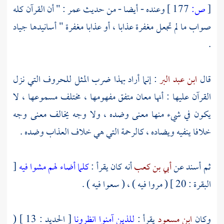
[
ص:
177 ]
وعنده - أيضا - من حديث
عمر
: " أن القرآن كله
صواب ما لم تجعل مغفرة عذابا ، أو عذابا مغفرة " أسانيدها جياد
.
قال
ابن عبد البر
: إنما أراد بهذا ضرب المثل للحروف التي نزل
القرآن عليها : أنها معان متفق مفهومها ، مختلف مسموعها ، لا
يكون في شيء منها معنى وضده ، ولا وجه يخالف معنى وجه
خلافا ينفيه ويضاده ، كالرحمة التي هي خلاف العذاب وضده .
ثم أسند عن
أبي بن كعب
أنه كان يقرأ :
كلما أضاء لهم مشوا فيه
[
البقرة : 20 ] ( مروا فيه ) ، ( سعوا فيه ) .
وكان
ابن مسعود
يقرأ :
للذين آمنوا انظرونا
[ الحديد : 13 ] (