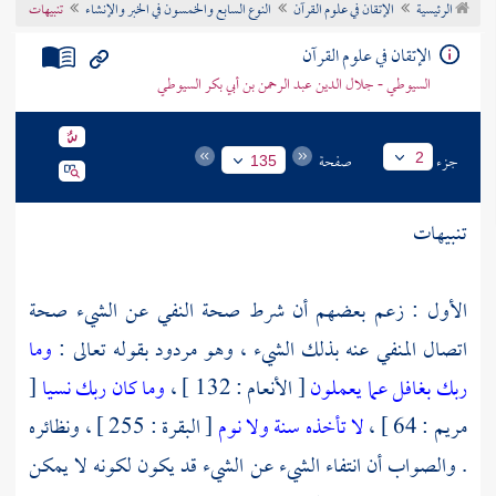
الرئيسية
الإتقان في علوم القرآن
النوع السابع والخمسون في الخبر والإنشاء
تنبيهات
تراجم الأعلام
الإتقان في علوم القرآن
السيوطي - جلال الدين عبد الرحمن بن أبي بكر السيوطي
جزء
صفحة
2
135
تنبيهات
الأول : زعم بعضهم أن شرط صحة النفي عن الشيء صحة
اتصال المنفي عنه بذلك الشيء ، وهو مردود بقوله تعالى :
وما
ربك بغافل عما يعملون
[ الأنعام : 132 ] ،
وما كان ربك نسيا
[
مريم : 64 ] ،
لا تأخذه سنة ولا نوم
[ البقرة : 255 ] ، ونظائره
. والصواب أن انتفاء الشيء عن الشيء قد يكون لكونه لا يمكن