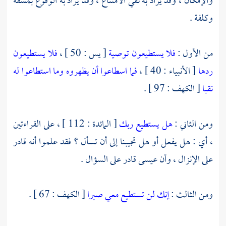
والإمكان ، وقد يراد به نفي الامتناع ، وقد يراد به الوقوع بمشقة
وكلفة .
من الأول :
فلا يستطيعون توصية
[ يس : 50 ] ،
فلا يستطيعون
ردها
[ الأنبياء : 40 ] ،
فما اسطاعوا أن يظهروه وما استطاعوا له
نقبا
[ الكهف : 97 ] .
ومن الثاني :
هل يستطيع ربك
[ المائدة : 112 ] ، على القراءتين
، أي : هل يفعل أو هل تجيبنا إلى أن تسأل ؟ فقد علموا أنه قادر
على الإنزال ، وأن
عيسى
قادر على السؤال .
ومن الثالث :
إنك لن تستطيع معي صبرا
[ الكهف : 67 ] .