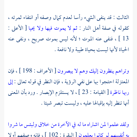
الثالث : قد ينفى الشيء رأسا لعدم كمال وصفه أو انتفاء ثمرته ،
كقوله في صفة أهل النار :
ثم لا يموت فيها ولا يحيا
[ الأعلى :
13 ] ، فنفى عنه الموت ؛ لأنه ليس بموت صريح ، ونفى عنه
الحياة لأنها ليست بحياة طيبة ولا نافعة .
وتراهم ينظرون إليك وهم لا يبصرون
[ الأعراف : 198 ] ، فإن
المعتزلة
احتجوا بها على نفي الرؤية ، فإن النظر في قوله تعالى :
إلى
ربها ناظرة
[ القيامة : 23 ] ، لا يستلزم الإبصار . ورد بأن المعنى
أنها تنظر إليه بإقبالها عليه ، وليست تبصر شيئا .
ولقد علموا لمن اشتراه ما له في الآخرة من خلاق ولبئس ما شروا
به أنفسهم لو كانوا يعلمون
[ البقرة : 102 ] ، فإنه وصفهم أولا