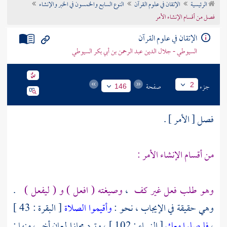
الرئيسية
الإتقان في علوم القرآن
النوع السابع والخمسون في الخبر والإنشاء
تراجم الأعلام
فصل من أقسام الإنشاء الأمر
الإتقان في علوم القرآن
السيوطي - جلال الدين عبد الرحمن بن أبي بكر السيوطي
جزء
صفحة
2
146
فصل [ الأمر ] .
من أقسام الإنشاء الأمر :
وهو طلب فعل غير كف
،
وصيغته ( افعل ) و ( ليفعل )
.
وهي حقيقة في الإيجاب ، نحو :
وأقيموا الصلاة
[ البقرة : 43 ]
،
فليصلوا معك
[ النساء : 102 ] ، وترد مجازا لمعان أخر ، منها :