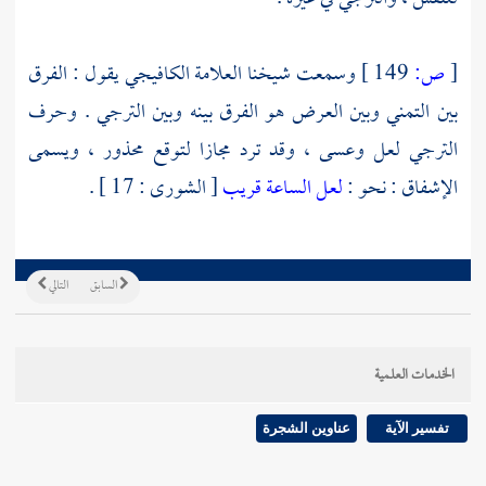
[
ص:
149 ]
وسمعت شيخنا العلامة
الكافيجي
يقول : الفرق
بين التمني وبين العرض هو الفرق بينه وبين الترجي . وحرف
الترجي لعل وعسى ، وقد ترد مجازا لتوقع محذور ، ويسمى
الإشفاق : نحو :
لعل الساعة قريب
[ الشورى : 17 ] .
السابق
التالي
الخدمات العلمية
تفسير الآية
عناوين الشجرة