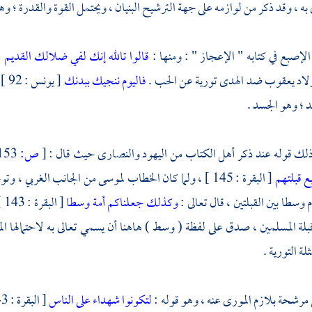
ه ، وقد ذكر من لوازمه على جهة الترشيح البنيان ، ويحتمل القوة والقدرة ؛ وهو
 الإصبع
في كتابه " الإعجاز " : ومنها :
قالوا تالله إنك لفي ضلالك القديم
لاد
يعقوب
ضد الهدى تورية عن الحب .
فاليوم ننجيك ببدنك
[ ي
يد ؛ وهو الجسد .
ذلك قوله عند ذكر أهل الكتاب من
اليهود
والنصارى
حيث قال :
[
ص:
153 ]
بع قبلتهم
[ البقرة : 145 ] ، ولما كان الخطاب
لموسى
من الجانب الغربي ، وت
 وسطا بين القبلتين ، قال تعالى :
وكذلك جعلناكم أمة وسطا
[ 
ة المسلمين ، صدق على لفظة ( وسط ) هاهنا أن يسمي تعالى به لاحتمالها المع
ة التورية .
رشحة بلازم المورى عنه ، وهو قوله :
لتكونوا شهداء على الناس