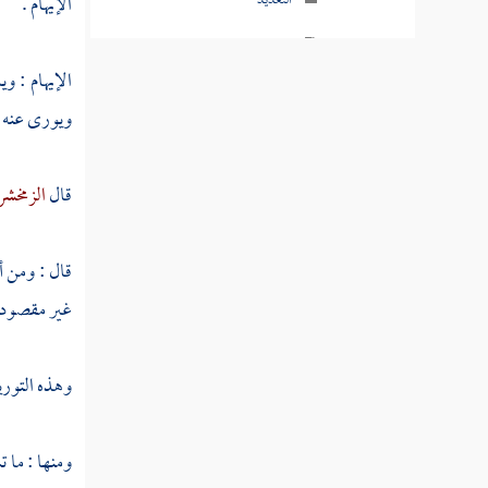
التعديد
الإيهام .
الترتيب
الإيهام : و
التضمين
ويورى عنه ب
الجناس (من بدائع القرآن الكريم)
قال
الزمخش
الجمع
الجمع والتفريق
قال : ومن أم
الجمع والتقسيم
غير مقصود ، 
الجمع مع التفريق والتقسيم
وهذه التورية
جمع المؤتلف والمختلف
حسن النسق
ومنها : ما 