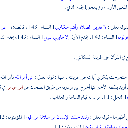
لمعنى الأول ، و ( يمحو ) يخدم الثاني .
قوله تعالى :
لا تقربوا الصلاة وأنتم سكارى
[ النساء : 43 ] ، فالصلاة
[
ص:
قولون
[ النساء : 43 ] ، يخدم الأول
إلا عابري سبيل
[ النساء : 43 ] ، يخدم الثاني .
ع في القرآن على طريقة
السكاكي
.
ستخرجت بفكري آيات على طريقته ، منها : قوله تعالى :
أتى أمر الله
فأمر الله
أريد بلفظه الأخير كما أخرج
ابن مردويه
من طريق
الضحاك
عن
ابن عباس
في ق
[ النحل : 1 ] ، مرادا به قيام الساعة والعذاب .
 أظهرها - قوله تعالى :
ولقد خلقنا الإنسان من سلالة من طين
[ المؤمنون : 12 ] ، فإن المراد به
جعلناه نطفة في قرار مكين
[ المؤمنون : 13 ] .