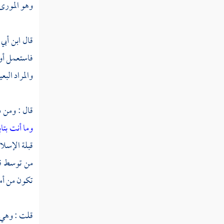
وهو المورى ب
عتاب المرء نفسه
العكس
قال
ابن أبي
العنوان
فاستعمل أو
والمراد البع
الفرائد
القسم
قال : ومن 
اللف والنشر
وما أنت بتا
قبلة الإسلام
المشاكلة
من توسط قبل
المزاوجة
تكون من أمثل
المبالغة
المطابقة
قلت : وهي م