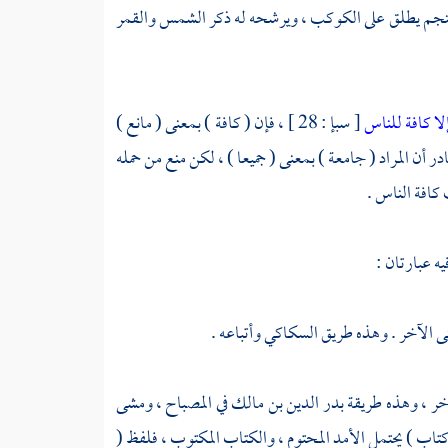
6 ] ، فإن النجم يطلق على الكوكب ، ويرشحه له ذكر الشمس والقمر
لا كافة للناس
[ سبإ : 28 ] ، فإن ( كافة ) بمعنى ( مانع )
در أن المراد ( جامعة ) بمعنى ( جميعا ) ، لكن منع من حمله
 كافة الناس .
ه عبارتان :
عنى الآخر . وهذه طريق
السكاكي
وأتباعه .
خر ، وهذه طريقة
بدر الدين بن مالك
في المصباح ، ومشى
ة ، فلفظ ( كتاب ) يحتمل الأمد المحتوم ، والكتاب المكتوب ، فلفظ (