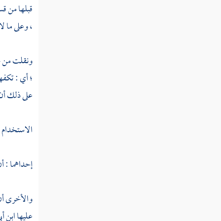
قبلها من قس
ترصيع الكلام
، وعلى ما لا
المقابلة
المواربة
ونقلت من 
؛ أي : تكفهم
المراجعة
على ذلك أن ا
النزاهة
الإبداع
الاستخدام :
النوع التاسع والخمسون في فواصل الآي
إحداهما : أن
النوع الستون في فواتح السور
والأخرى أن 
عليها
ابن أ