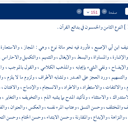
صفحة
151
النوع الثامن والخمسون في بدائع القرآن .
صنيف
ابن أبي الإصبع ،
فأورد فيه نحو مائة نوع ، وهي : المجاز ، والاستعارة ، 
الإشارة ، والمساواة ، والبسط ، والإيغال ، والتتميم ، والتكميل والاحتراس ، و
والإيضاح ، ونفي الشيء بإيجابه ، والمذهب الكلامي ، والقول بالموجب ، والم
والتسهيم ، ورد العجز على الصدر ، وتشابه الأطراف ، ولزوم ما لا يلزم ، والت
، والالتفات ، والاستطراد ، والاطراد ، والانسجام ، والإدماج ، والافتنان ، 
لاستدراك ، والاستثناء ، وتأكيد المدح بما يشبه الذم ، والتخويف ، والتغاير ،
 والمختلف ، وحسن النسق ، وعتاب المرء نفسه ، والعكس ، والعنوان ، والفرائد ،
 ، والنزاهة ، والإبداع ، والمقارنة ، وحسن الابتداء ، وحسن الختام ، وحسن ال