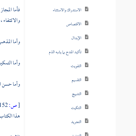
فأما المجاز
الاستدراك والاستثناء
والاكتفاء ، 
الاقتصاص
الإبدال
وأما المذهب
تأكيد المدح بما يشبه الذم
وأما التمكين
التفويت
التقسيم
وأما حسن ال
التدبيج
[
ص:
152 ]
التنكيت
هذا الكتاب 
التجريد