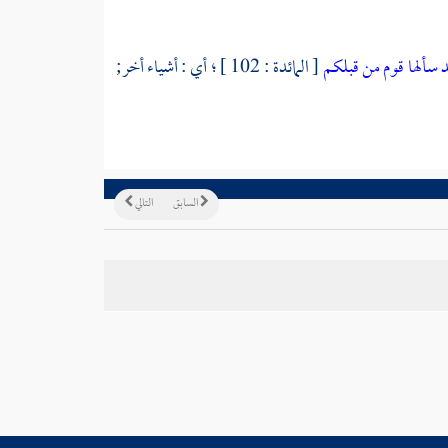
 سألها قوم من قبلكم
[ المائدة : 102 ] ؛ أي : أشياء أخر;
السابق
التالي