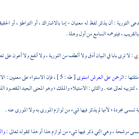
يدعى التورية : أن يذكر لفظ له معنيان - إما بالاشتراك ، أو التواطؤ ، أو الحق
القريب ، فيتوهمه السامع من أول وهلة .
ري
: لا ترى بابا في البيان أدق ولا ألطف من التورية ، ولا أنفع ولا أعون على ت
ثلتها :
الرحمن على العرش استوى
[ طه : 5 ] ، فإن الاستواء على معنيين
لتنزيهه تعالى عنه . والثاني : الاستيلاء والملك ؛ وهو المعنى البعيد المقصود ا
 تسمى مجردة ؛ لأنها لم يذكر فيها شيء من لوازم المورى به ولا المورى عنه .
تسمى مرشحة ، وهي التي ذكر فيها شيء من لوازم هذا أو هذا كقوله تعالى :
والس