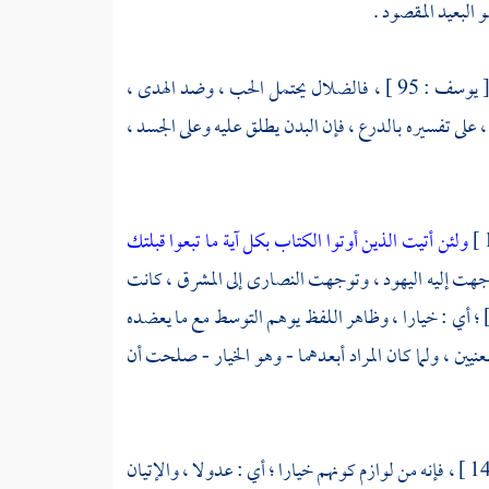
 البعيد المقصود .
[ يوسف : 95 ] ، فالضلال يحتمل الحب ، وضد الهدى ،
ونس : 92 ] ، على تفسيره بالدرع ، فإن البدن يطلق عليه وعلى الجسد ،
ولئن أتيت الذين أوتوا الكتاب بكل آية ما تبعوا قبلتك
وجهت إليه
اليهود
، وتوجهت
النصارى
إلى المشرق ، كانت
البقرة : 143 ] ؛ أي : خيارا ، وظاهر اللفظ يوهم التوسط مع ما يعضده
نيين ، ولما كان المراد أبعدهما - وهو الخيار - صلحت أن
[ البقرة : 143 ] ، فإنه من لوازم كونهم خيارا ؛ أي : عدولا ، والإتيان