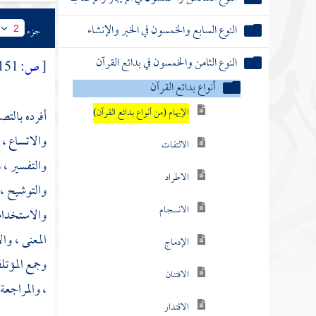
النوع السابع والخمسون في الخبر والإنشاء
جزء
2
النوع الثامن والخمسون في بدائع القرآن
[
ص:
151 ]
أنواع بدائع القرآن
الإيهام (من أنواع بدائع القرآن)
أفرده بالت
والاتساع ، و
الالتفات
والتفسير ، 
الاطراد
والتوشيح ، 
الانسجام
والاستخدام 
المعنى ، وا
الإدماج
وجمع المؤتلف
الافتنان
، والمراجعة
الاقتدار