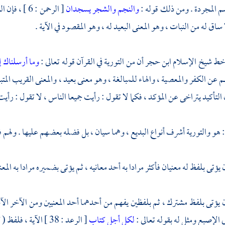
م المجردة . ومن ذلك قوله :
والنجم والشجر يسجدان
[ الرحمن : 
 ساق له من النبات ، وهو المعنى البعيد له ، وهو المقصود في الآية .
خط شيخ الإسلام
ابن حجر
أن من التورية في القرآن قوله تعالى :
وما أرسلناك إ
 عن الكفر والمعصية ، والهاء للمبالغة ، وهو معنى بعيد ، والمعنى القريب المتبا
لتأكيد يتراخى عن المؤكد ، فكما لا تقول : رأيت جميعا الناس ، لا تقول : رأيت
 هو والتورية أشرف أنواع البديع ، وهما سيان ، بل فضله بعضهم عليها . ولهم في
 يؤتى بلفظ له معنيان فأكثر مرادا به أحد معانيه ، ثم يؤتى بضميره مرادا به الم
يؤتى بلفظ مشترك ، ثم بلفظين يفهم من أحدهما أحد المعنيين ومن الآخر الآ
بي الإصبع
ومثل له بقوله تعالى :
لكل أجل كتاب
[ الرعد : 38 ] الآي