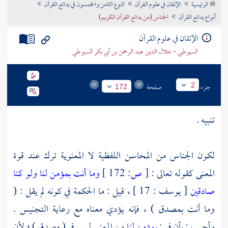
الرئيسية
الإتقان في علوم القرآن
النوع الثامن والخمسون في بدائع القرآن
تراجم الأعلام
أنواع بدائع القرآن
الجناس (من بدائع القرآن الكريم)
الإتقان في علوم القرآن
السيوطي - جلال الدين عبد الرحمن بن أبي بكر السيوطي
جزء
صفحة
2
172
تنبيه .
لكون الجناس من المحاسن اللفظية لا المعنوية ترك عند قوة
المعنى كقوله تعالى :
[
ص:
172 ]
وما أنت بمؤمن لنا ولو كنا
صادقين
[ يوسف : 17 ] ، قيل : ما الحكمة في كونه لم يقل : (
وما أنت بمصدق ) ، فإنه يؤدي معناه مع رعاية التجنيس .
وأجيب : بأن في :
بمؤمن لنا
من المعنى ليس في ( مصدق ) ؛ لأن