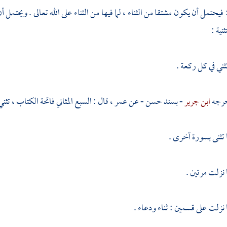
 : فيحتمل أن يكون مشتقا من الثناء ، لما فيها من الثناء على الله تعالى . ويحتمل أ
نية :
تثني في كل ركعة .
خرجه
ابن جرير
- بسند حسن - عن
عمر
، قال : السبع المثاني فاتحة الكتاب ، تثن
 تثنى بسورة أخرى .
 نزلت مرتين .
 نزلت على قسمين : ثناء ودعاء .