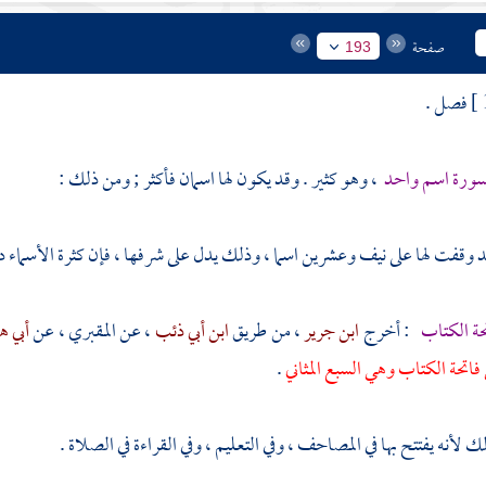
صفحة
193
فصل .
سورة اسم واحد
، وهو كثير . وقد يكون لها اسمان فأكثر ; ومن ذلك :
قد وقفت لها على نيف وعشرين اسما ، وذلك يدل على شرفها ، فإن كثرة الأسماء 
حة الكتاب
: أخرج
ابن جرير
، من طريق
ابن أبي ذئب
، عن
المقبري ،
عن
أبي ه
فاتحة الكتاب وهي السبع المثاني
.
لأنه يفتتح بها في المصاحف ، وفي التعليم ، وفي القراءة في الصلاة .