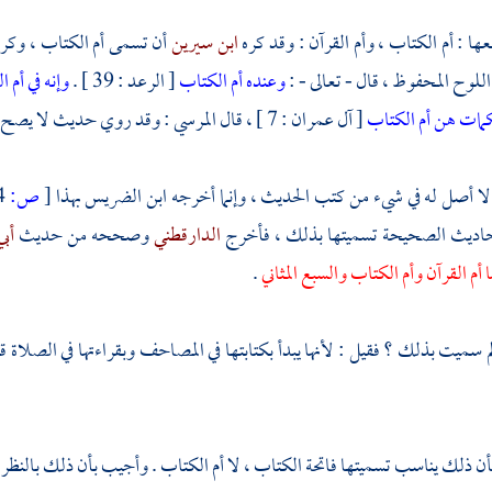
عها : أم الكتاب ، وأم القرآن : وقد كره
ابن سيرين
أن تسمى أم الكتاب ، وكر
للوح المحفوظ ، قال - تعالى - :
وعنده أم الكتاب
[ الرعد : 39 ] .
وإنه في أم 
كمات هن أم الكتاب
[ آل عمران : 7 ] ، قال
المرسي
: وقد روي حديث لا يصح : 
لا أصل له في شيء من كتب الحديث ، وإنما أخرجه
ابن الضريس
بهذا
[
ص:
194 ]
حاديث الصحيحة تسميتها بذلك ، فأخرج
الدارقطني
وصححه من حديث
أبي
ا أم القرآن وأم الكتاب والسبع المثاني
.
 سميت بذلك ؟ فقيل : لأنها يبدأ بكتابتها في المصاحف وبقراءتها في الصلاة ق
 ذلك يناسب تسميتها فاتحة الكتاب ، لا أم الكتاب . وأجيب بأن ذلك بالنظر بأن