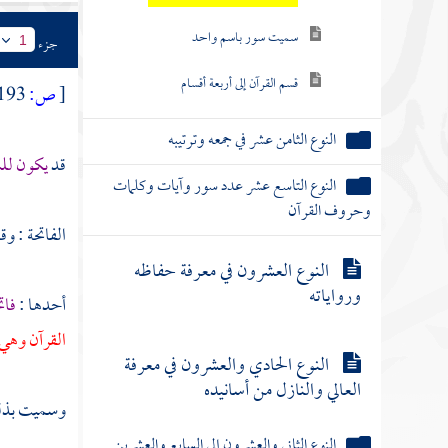
سميت سور باسم واحد
جزء
1
قسم القرآن إلى أربعة أقسام
[
ص:
193 ]
النوع الثامن عشر في جمعه وترتيبه
قد
يكون لل
النوع التاسع عشر عدد سور وآيات وكلمات
وحروف القرآن
الفاتحة : و
النوع العشرون في معرفة حفاظه
ورواياته
أحدها :
فات
القرآن وهي 
النوع الحادي والعشرون في معرفة
العالي والنازل من أسانيده
وسميت بذلك 
النوع الثاني والعشرون إلى السابع والعشرين