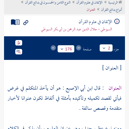
الرئيسية
الإتقان في علوم القرآن
النوع الثامن والخمسون في بدائع القرآن
تراجم الأعلام
أنواع بدائع القرآن
العنوان
الإتقان في علوم القرآن
السيوطي - جلال الدين عبد الرحمن بن أبي بكر السيوطي
جزء
صفحة
2
176
[ العنوان ]
العنوان
: قال
ابن أبي الإصبع
: هو أن يأخذ المتكلم في غرض
فيأتي لقصد تكميله وتأكيده بأمثلة في ألفاظ تكون عنوانا لأخبار
متقدمة وقصص سالفة .
ومنه نوع عظيم جدا ، وهو عنوان العلوم ، بأن يذكر في الكلام